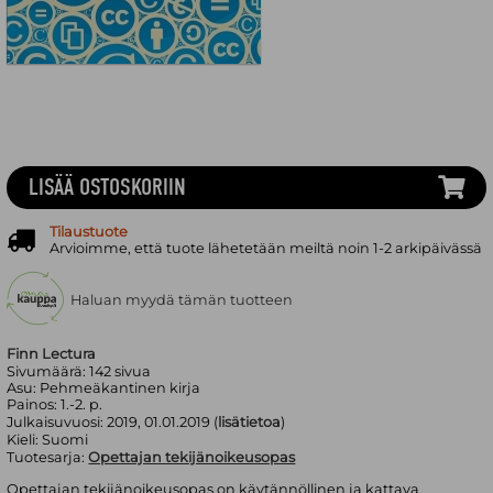
LISÄÄ OSTOSKORIIN
Tilaustuote
Arvioimme, että tuote lähetetään meiltä noin 1-2 arkipäivässä
Haluan myydä tämän tuotteen
Finn Lectura
Sivumäärä:
142
sivua
Asu:
Pehmeäkantinen kirja
Painos:
1.-2. p.
Julkaisuvuosi:
2019, 01.01.2019 (
lisätietoa
)
Kieli:
Suomi
Tuotesarja:
Opettajan tekijänoikeusopas
Opettajan tekijänoikeusopas on käytännöllinen ja kattava