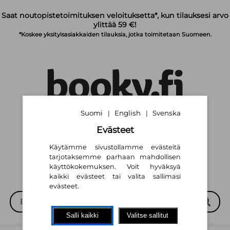
Siirry pääsisältöön
Saat noutopistetoimituksen veloituksetta*, kun tilauksesi arvo
ylittää 59 €!
*Koskee yksityisasiakkaiden tilauksia, jotka toimitetaan Suomeen.
Suomi
English
Svenska
|
|
Suomi
English
Svenska
|
|
Evästeet
Käytämme sivustollamme evästeitä
tarjotaksemme parhaan mahdollisen
käyttökokemuksen. Voit hyväksyä
kaikki evästeet tai valita sallimasi
evästeet.
Salli kaikki
Valitse sallitut