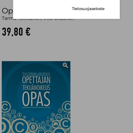
Opettajan tekijänoikeusopas
Tietosuojaseloste
Tarmo Toikkanen
,
Ville Oksanen
39,80 €