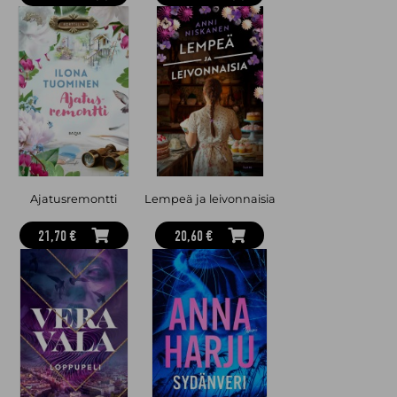
Ajatusremontti
Lempeä ja leivonnaisia
21,70 €
20,60 €