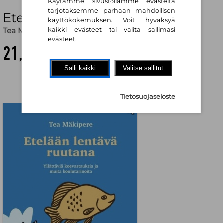
Käytämme sivustollamme evästeitä
tarjotaksemme parhaan mahdollisen
Etelään lentävä ruutana
käyttökokemuksen. Voit hyväksyä
Tea Mäkipere
,
Anna Häyrynen (kuv.)
kaikki evästeet tai valita sallimasi
evästeet.
21,00 €
Salli kaikki
Valitse sallitut
Tietosuojaseloste