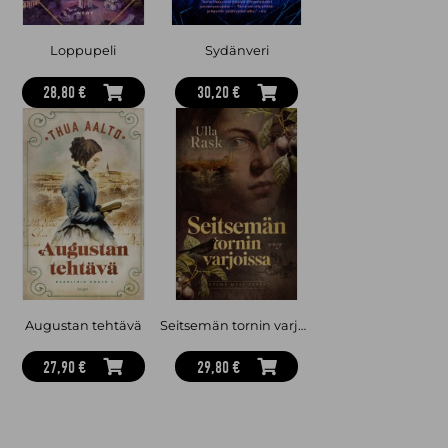
Loppupeli
Sydänveri
28,80 €
30,20 €
Augustan tehtävä
Seitsemän tornin varjoissa
27,90 €
29,80 €