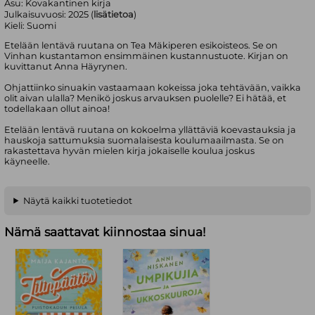
Asu:
Kovakantinen kirja
Julkaisuvuosi:
2025 (
lisätietoa
)
Kieli:
Suomi
Etelään lentävä ruutana on Tea Mäkiperen esikoisteos. Se on
Vinhan kustantamon ensimmäinen kustannustuote. Kirjan on
kuvittanut Anna Häyrynen.
Ohjattiinko sinuakin vastaamaan kokeissa joka tehtävään, vaikka
olit aivan ulalla? Menikö joskus arvauksen puolelle? Ei hätää, et
todellakaan ollut ainoa!
Etelään lentävä ruutana on kokoelma yllättäviä koevastauksia ja
hauskoja sattumuksia suomalaisesta koulumaailmasta. Se on
rakastettava hyvän mielen kirja jokaiselle koulua joskus
käyneelle.
Näytä kaikki tuotetiedot
Nämä saattavat kiinnostaa sinua!