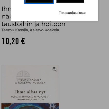
Ihme alkaa nyt : uusia
Tietosuojaseloste
näkökulmia riippuvuuden
taustoihin ja hoitoon
Teemu Kassila
,
Kalervo Koskela
10,20 €