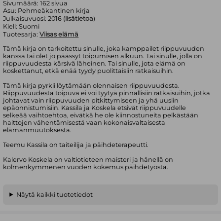
Sivumäärä:
162
sivua
Asu:
Pehmeäkantinen kirja
Julkaisuvuosi:
2016 (
lisätietoa
)
Kieli:
Suomi
Tuotesarja:
Viisas elämä
Tämä kirja on tarkoitettu sinulle, joka kamppailet riippuvuuden
kanssa tai olet jo päässyt toipumisen alkuun. Tai sinulle, jolla on
riippuvuudesta kärsivä läheinen. Tai sinulle, jota elämä on
koskettanut, etkä enää tyydy puolittaisiin ratkaisuihin.
Tämä kirja pyrkii löytämään olennaisen riippuvuudesta.
Riippuvuudesta toipuva ei voi tyytyä pinnallisiin ratkaisuihin, jotka
johtavat vain riippuvuuden pitkittymiseen ja yhä uusiin
epäonnistumisiin. Kassila ja Koskela etsivät riippuvuudelle
selkeää vaihtoehtoa, eivätkä he ole kiinnostuneita pelkästään
haittojen vähentämisestä vaan kokonaisvaltaisesta
elämänmuutoksesta.
Teemu Kassila on taiteilija ja päihdeterapeutti.
Kalervo Koskela on valtiotieteen maisteri ja hänellä on
kolmenkymmenen vuoden kokemus päihdetyöstä.
Näytä kaikki tuotetiedot