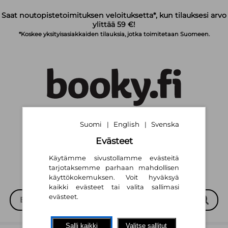
Siirry pääsisältöön
Saat noutopistetoimituksen veloituksetta*, kun tilauksesi arvo
ylittää 59 €!
*Koskee yksityisasiakkaiden tilauksia, jotka toimitetaan Suomeen.
Suomi
English
Svenska
|
|
Suomi
English
Svenska
|
|
Evästeet
Käytämme sivustollamme evästeitä
tarjotaksemme parhaan mahdollisen
käyttökokemuksen. Voit hyväksyä
kaikki evästeet tai valita sallimasi
evästeet.
Salli kaikki
Valitse sallitut