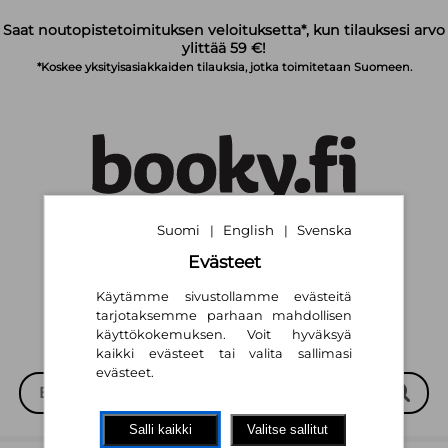
Siirry pääsisältöön
Saat noutopistetoimituksen veloituksetta*, kun tilauksesi arvo
ylittää 59 €!
*Koskee yksityisasiakkaiden tilauksia, jotka toimitetaan Suomeen.
Suomi
English
Svenska
|
|
Suomi
English
Svenska
|
|
Evästeet
Käytämme sivustollamme evästeitä
tarjotaksemme parhaan mahdollisen
käyttökokemuksen. Voit hyväksyä
kaikki evästeet tai valita sallimasi
evästeet.
Salli kaikki
Valitse sallitut