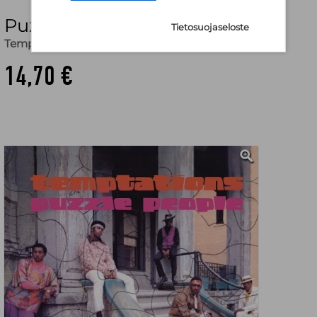
Puzzle People (CD)
Tietosuojaseloste
Temptations
14,70 €