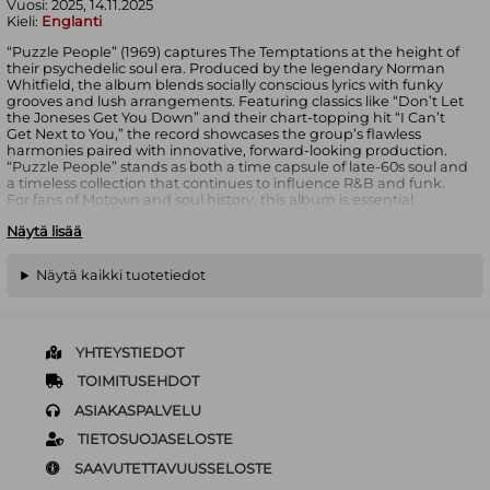
Vuosi:
2025, 14.11.2025
Kieli:
Englanti
“Puzzle People” (1969) captures The Temptations at the height of
their psychedelic soul era. Produced by the legendary Norman
Whitfield, the album blends socially conscious lyrics with funky
grooves and lush arrangements. Featuring classics like “Don’t Let
the Joneses Get You Down” and their chart-topping hit “I Can’t
Get Next to You,” the record showcases the group’s flawless
harmonies paired with innovative, forward-looking production.
“Puzzle People” stands as both a time capsule of late-60s soul and
a timeless collection that continues to influence R&B and funk.
For fans of Motown and soul history, this album is essential
listening.
Näytä lisää
I Can’t Get Next To You
Hey Jude
Näytä kaikki tuotetiedot
Don’t Let The Joneses Get You Down
Message From A Black Man
It’s Your Thing
Little Green Apples
You Don’t Love Me No More
YHTEYSTIEDOT
Since I’ve Lost You
Running Away (Ain’t Gonna Help You)
TOIMITUSEHDOT
That’s The Way Love Is
ASIAKASPALVELU
Slave
TIETOSUOJASELOSTE
SAAVUTETTAVUUSSELOSTE