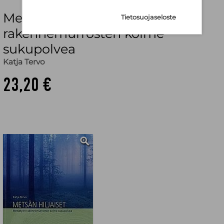
Metsän hiljaiset - Metsätyön
Tietosuojaseloste
rakennemurrosten kolme
sukupolvea
Katja Tervo
23,20 €