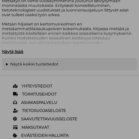
Metsätyö on viime vuosikymmeninä joutunut selviytymään
moninaisista muutoksista. Erityisesti koneellistuminen,
tietoteknologiset uudistukset ja luonnonsuojeluun liittyvät asiat
ovat tulleet osaksi työn arkea.
Metsän hiljaiset on kertomus kolmen eri
metsäammattilaissukupolven kokemuksista. Kirjassa metsää ja
metsätyötä käsitellään ennen kaikkea sosiaalisena kysymyksenä:
Kuinka metsätalouden sosiaalinen kestävyys toteutuu
metsätyössä, kun sitä tarkastellaan tapahtuneiden
rakennemurrosten ja metsäammattilaissukupolvien omien
Näytä lisää
kokemusten kautta? Tähän kysymykseen etsitään vastauksia
metsäammattilaisten elämäkertojen avulla. Metsätyöntekijät
kertovat, kuinka he ovat selvinneet työelämän muutoksista ja
Näytä kaikki tuotetiedot
millaista työskenteleminen on eri vuosikymmeninä ollut.
Paikallista metsätyön muutosta peilataan myös laajempaan
yhteiskunnalliseen keskusteluun työelämän muutoksesta. Teos
antaa lukijalleen viitteitä siitä, miltä metsätyön tulevaisuus
YHTEYSTIEDOT
näyttää.
TOIMITUSEHDOT
ASIAKASPALVELU
TIETOSUOJASELOSTE
SAAVUTETTAVUUSSELOSTE
MAKSUTAVAT
EVÄSTEIDEN HALLINTA