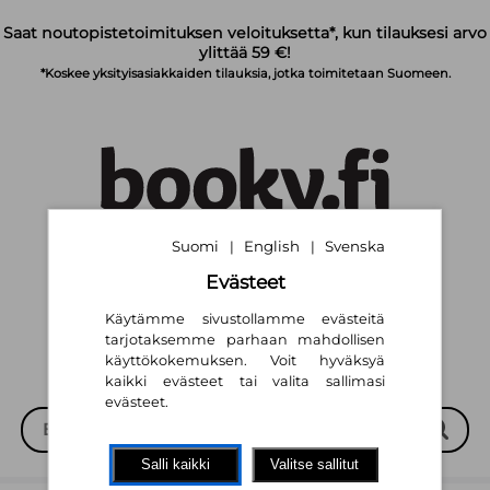
Siirry pääsisältöön
Saat noutopistetoimituksen veloituksetta*, kun tilauksesi arvo
ylittää 59 €!
*Koskee yksityisasiakkaiden tilauksia, jotka toimitetaan Suomeen.
Suomi
English
Svenska
|
|
Suomi
English
Svenska
|
|
Evästeet
Käytämme sivustollamme evästeitä
tarjotaksemme parhaan mahdollisen
käyttökokemuksen. Voit hyväksyä
kaikki evästeet tai valita sallimasi
evästeet.
Salli kaikki
Valitse sallitut