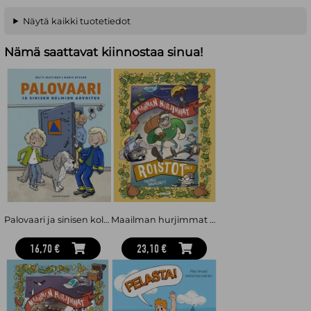
Näytä kaikki tuotetiedot
Nämä saattavat kiinnostaa sinua!
Palovaari ja sinisen kolmion arvoitus
Maailman hurjimmat roistot – osa 3
16,70 €
23,10 €