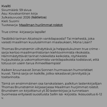
Kvaliti
Sivumäärä:
59
sivua
Asu:
Kovakantinen kirja
Julkaisuvuosi:
2026 (
lisätietoa
)
Kieli:
Suomi
Tuotesarja:
Maailman hurjimmat roistot
True crime -kirjasarja lapsille!
Tiedätkö tarinan Alcatrazin vankilapaosta? Tai miehestä, joka
varasti maailman kuuluisimman maalauksen, Mona Lisan?
Thomas Brunstrømin viihdyttävä ja helppolukuinen true crime -
sarja kertoo maailmanhistorian kiehtovimmista rikoksista.
Hämmästyttävät tarinat nokkelista keikoista, röyhkeistä
huijauksista ja uskomattomista vankilapaikoista todistavat, että
totuus on usein tarua ihmeellisempää!
Kaiken kruunaavat Jonas Sonnen hurmaavan humoristiset
kuvat. Tämä sarja on kaikille, jotka rakastavat jännitystä ja
tositarinoita.
Tämä on ensimmäinen osa tanskalaisen, palkitun lastenkirjailijan
Thomas Brunstrømin kirjasarjassa Maailman hurjimmat roistot.
Brunstrøm on kirjoittanut yli 30 lastenkirjaa ja tunnetaan
Suomessa erityisesti suosituista Sallin isä -kirjoista. Ikäsuositus 6-12
v.