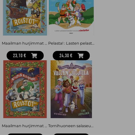
Maailman hurjimmat roistot – osa 4
Pelasta! : Lasten pelastamistaidot tutuiksi riimitellen
23,10 €
24,30 €
Maailman hurjimmat roistot – osa 2
Tornihuoneen salaseura. Vallan jäljillä