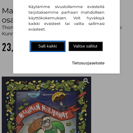
Käytämme sivustollamme evästeitä
Maailman hurjimmat roistot –
tarjotaksemme parhaan mahdollisen
osa 1
käyttökokemuksen. Voit hyväksyä
kaikki evästeet tai valita sallimasi
Thomas Brunstrøm
,
Jonas Palner Sonne (kuv.)
,
Mikko
evästeet.
Kunnas (käänt.)
23,10 €
Salli kaikki
Valitse sallitut
Tietosuojaseloste