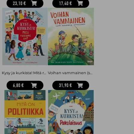
23,10 €
17,40 €
Kysy ja kurkista! Mitä rasismi on?
Voihan vammainen (selkokirja) : lasten kuvasanakirja vammaisuudesta
6,80 €
31,90 €