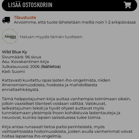
LISÄÄ OSTOSKORIIN
Tilaustuote
Arvioimme, että tuote lähetetään meiltä noin 1-2 arkipäivässä
Haluan myydä tämän tuotteen
Wild Blue Ky
Sivumäärä:
96
sivua
Asu:
Kovakantinen kirja
Julkaisuvuosi:
2006 (
lisätietoa
)
Kieli:
Suomi
Kattavasti kuvitettu opas lasten iho-ongelmista, niiden
ilmenemismuodoista, hoidosta ja mahdollisesta
ennaltaehkäisystä.
Tämä helppotajuinen kirja auttaa vanhempia toimimaan oikein,
jolloin vaaralliset tilanteet voidaan välttää. Valokuvat,
selkeätajuinen teksti ja hyvät ohjeet auttavat myös
tunnistamaan yleisimpiä ihoon kohdistuvia lastentauteja ja
neuvovat, kuinka lapsen sairastuessa tulee toimia.
Kirja antaa runsaasti tietoa paitsi perinteisistä, myös
vaihtoehtoisista hoitomuodoista, joiden avulla vanhemmat voivat
hoitaa lapsensa iho-ongelmia.