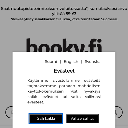
Siirry pääsisältöön
Saat noutopistetoimituksen veloituksetta*, kun tilauksesi arvo
ylittää 59 €!
*Koskee yksityisasiakkaiden tilauksia, jotka toimitetaan Suomeen.
Suomi
English
Svenska
|
|
Suomi
English
Svenska
|
|
Evästeet
Käytämme sivustollamme evästeitä
tarjotaksemme parhaan mahdollisen
käyttökokemuksen. Voit hyväksyä
kaikki evästeet tai valita sallimasi
evästeet.
Salli kaikki
Valitse sallitut