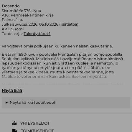
Docendo
Sivumäärä:
376
sivua
Asu:
Pehmeäkantinen kirja
Painos:
1. p.
Julkaisuvuosi:
2026, 06.10.2026 (
lisätietoa
)
Kieli:
Suomi
Tuotesarja:
Talontyttäret 1
Vangitseva omia ­polkujaan kulkeneen naisen kasvutarina.
Eletään 1890-luvun puoliväliä Mäntsälän pitäjän pohjoispuolella
Soukkion kylässä. Matilda elää isoveljensä Roopen isännöimässä
lapsuudenkodissaan, kun äiti yllättäen kuolee ja naimaton, jo
tyttöiän ylittänyt talontytär joutuu tien päälle. Lähtö tulee
yllättäen ja tekee kipeää, mutta kipeintä tekee Janne, josta
Matilda toivoi enemmän kuin uskalsi itselleen myöntää.
Matilda aloittaa uuden, itsenäisen elämän, jonka ympärillä sykkii
1900-luvun alun Helsinki. Elämä tarjoaa odottamattomia
Näytä lisää
kohtaamisia ja uusia, elinikäisiä ystäviä. Polulle saapuu myös
mies, Ismael, joka tarjoaa Matildalle työn ja vähitellen myös kodin.
Näytä kaikki tuotetiedot
Kun arki on asettunut monen käänteen ja kansalaissodan
jälkeen uomiinsa ja Matilda tehnyt jonkinlaisen rauhan
menneisyytensä kanssa, joutuu Matilda vielä kerran valitsemaan,
mihin suuntaan lähteä ja kenen kanssa.
YHTEYSTIEDOT
Tiina Salmi
on Mäntsälästä kotoisin oleva opettaja. Matilda on
TOIMITUSEHDOT
hänen esikoisteoksensa, jonka kirjoittamiseen innoittivat