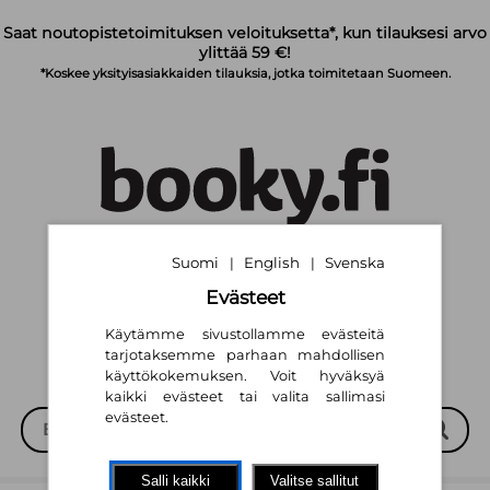
Siirry pääsisältöön
Saat noutopistetoimituksen veloituksetta*, kun tilauksesi arvo
ylittää 59 €!
*Koskee yksityisasiakkaiden tilauksia, jotka toimitetaan Suomeen.
Suomi
English
Svenska
|
|
Suomi
English
Svenska
|
|
Evästeet
Käytämme sivustollamme evästeitä
tarjotaksemme parhaan mahdollisen
käyttökokemuksen. Voit hyväksyä
kaikki evästeet tai valita sallimasi
evästeet.
Salli kaikki
Valitse sallitut