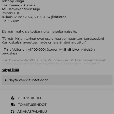
Johnny Kniga
Sivumäärä:
256
sivua
Asu:
Kovakantinen kirja
Painos:
1. p.
Julkaisuvuosi:
2024, 30.01.2024 (
lisätietoa
)
Kieli:
Suomi
Elämänmakuisia tositarinoita naiselta naiselle.
”Tämän kirjan tarinat ovat osa omaa voimaantumisprosessiani.
Kun uskalsin avautua, myös oma elämäni muuttui.”
– Tiina Veijonen, yli 100 000 jäsenen MyBnB Live -yhteisön
perustaja
Kun hyvinvointiyrittäjä Tiina Veijonen perusti koronapandemian
alussa pakon sanelemana livetreeniryhmän, hän löysi jotain
paljon arvokkaampaa kuin uudenlaisen bisnesmallin: aktiivisen
Näytä lisää
ja nopeasti kasvavan naisten yhteisön, jossa jaetaan ajatuksia,
huolia, murheita – ja saadaan vertaistukea.
Näytä kaikki tuotetiedot
Veijonen on koonnut kirjaan yhteisön naisia eniten puhuttaneet
teemat. Hän panee itsensä likoon kertomalla avoimesti oman
tarinansa kustakin teemasta. Lisäksi kirja sisältää seitsemän eri
naisen koskettavan ja puhuttelevan tarinan.
YHTEYSTIEDOT
Tarinoiden lopussa asiantuntijat kertovat parhaat vinkkinsä
TOIMITUSEHDOT
kaikille naisille, joita muun muassa parisuhde, vanhemmuus ja
riittämättömyyden tunne pohdituttavat.
ASIAKASPALVELU