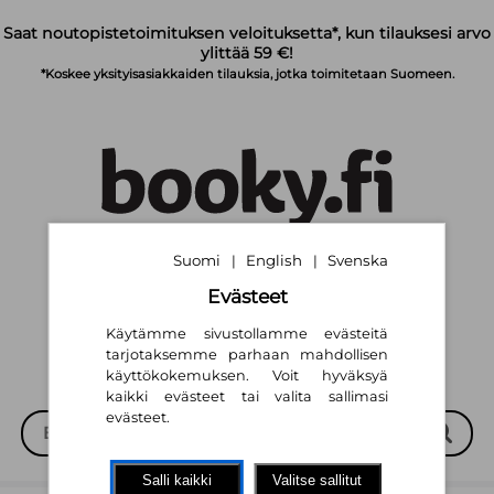
Siirry pääsisältöön
Saat noutopistetoimituksen veloituksetta*, kun tilauksesi arvo
ylittää 59 €!
*Koskee yksityisasiakkaiden tilauksia, jotka toimitetaan Suomeen.
Suomi
English
Svenska
|
|
Suomi
English
Svenska
|
|
Evästeet
Käytämme sivustollamme evästeitä
tarjotaksemme parhaan mahdollisen
käyttökokemuksen. Voit hyväksyä
kaikki evästeet tai valita sallimasi
evästeet.
Salli kaikki
Valitse sallitut