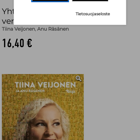
Yhtä vahvaksi : Voimaa
Tietosuojaseloste
vertaistuesta
Tiina Veijonen
,
Anu Räsänen
16,40 €