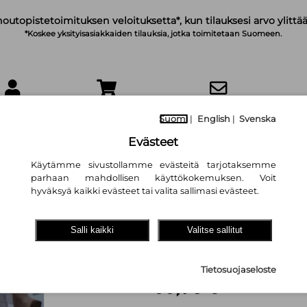
noutopistetoimituksen veloituksetta*, kun tilauksesi arvo ylittää
*Koskee yksityisasiakkaiden tilauksia, jotka toimitetaan Suomeen.
IRJAUDU
OSTOSKORI
TILAA UUTISKIRJE
Suomi
|
English
|
Svenska
Evästeet
Käytämme sivustollamme evästeitä tarjotaksemme
parhaan mahdollisen käyttökokemuksen. Voit
hyväksyä kaikki evästeet tai valita sallimasi evästeet.
Toipumalla tasap
alkoholistiperheid
Salli kaikki
Valitse sallitut
kertovat
Tietosuojaseloste
56,70 €