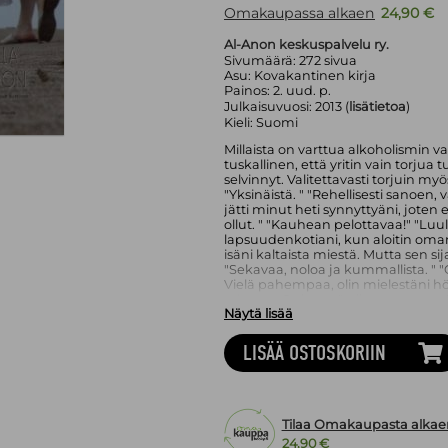
Omakaupassa alkaen
24,90 €
Al-Anon keskuspalvelu ry.
Sivumäärä:
272
sivua
Asu:
Kovakantinen kirja
Painos:
2. uud. p.
Julkaisuvuosi:
2013 (
lisätietoa
)
Kieli:
Suomi
Millaista on varttua alkoholismin va
tuskallinen, että yritin vain torjua
selvinnyt. Valitettavasti torjuin myö
"Yksinäistä. " "Rehellisesti sanoen, va
jätti minut heti synnyttyäni, joten
ollut. " "Kauhean pelottavaa!" "Lu
lapsuudenkotiani, kun aloitin oma
isäni kaltaista miestä. Mutta sen si
"Sekavaa, noloa ja kummallista. " "Ol
Vielä pahempaa, olin mielestäni hö
odottaa. Opin, että oli parasta pysy
Näytä lisää
ketään ja tein aina mitä käskettiin.
toipuvat Al-Anonissa ja kertovat ta
ja rehellisesti. He kohottavat kiel
LISÄÄ OSTOSKORIIN
totuus menneisyydestä, sen tuska, 
Tilaa Omakaupasta alkae
24,90 €