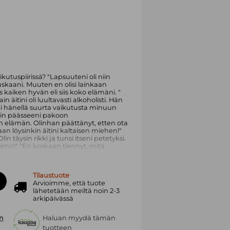
ikutuspiirissä? "Lapsuuteni oli niin
 tuskaani. Muuten en olisi lainkaan
s kaiken hyvän eli siis koko elämäni. "
in äitini oli luultavasti alkoholisti. Hän
 ei hänellä suurta vaikutusta minuun
ulin päässeeni pakoon
n elämän. Olinhan päättänyt, etten ota
jaan löysinkin äitini kaltaisen miehen!"
in täysin rikki ja tunsi itseni petetyksi.
lmö!" "En koskaan tiennyt, mitä
ä hiljaa ja pois näkyvistä. En vaivannut
 " Alkoholistiperheiden aikuiset lapset
rinansa rohkeasti, huumorintajuisesti
Tilaustuote
tämisen verhoa, jonka takaa paljastuu
Arvioimme, että tuote
mutta myös uusi toivo meille kaikille.
lähetetään meiltä noin 2-3
arkipäivässä
n
Haluan myydä tämän
tuotteen