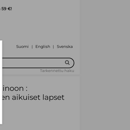
 59 €!
Suomi
English
Svenska
|
|
Tarkennettu haku
ainoon :
en aikuiset lapset