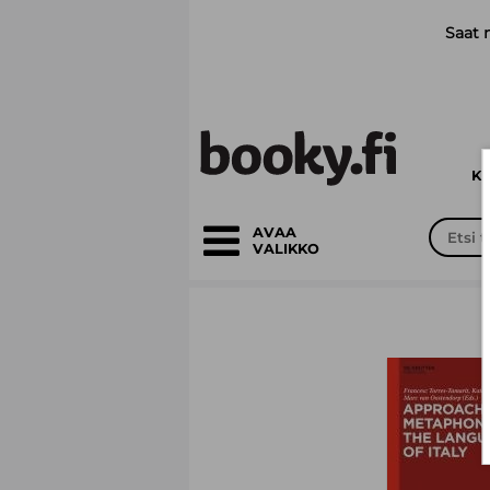
Siirry pääsisältöön
Saat 
K
AVAA
VALIKKO