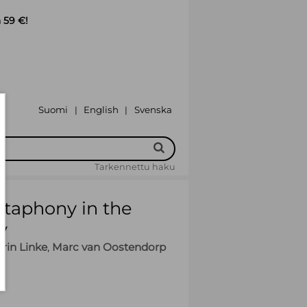
 59 €!
Suomi
English
Svenska
|
|
Tarkennettu haku
taphony in the
y
rin Linke
,
Marc van Oostendorp