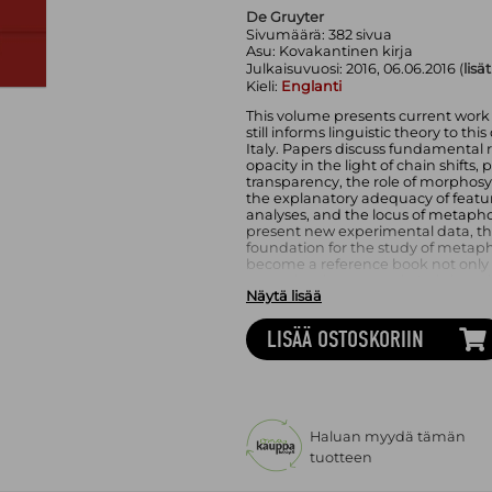
De Gruyter
Sivumäärä:
382
sivua
Asu:
Kovakantinen kirja
Julkaisuvuosi:
2016, 06.06.2016 (
lisä
Kieli:
Englanti
This volume presents current work 
still informs linguistic theory to t
Italy. Papers discuss fundamental 
opacity in the light of chain shift
transparency, the role of morphos
the explanatory adequacy of feat
analyses, and the locus of metaph
present new experimental data, th
foundation for the study of metap
become a reference book not only f
metaphonic patterns in Italy but al
Näytä lisää
challenges that metaphony poses f
theories. The book bridges the ga
theoretical thinking in the study 
LISÄÄ OSTOSKORIIN
Haluan myydä tämän
tuotteen