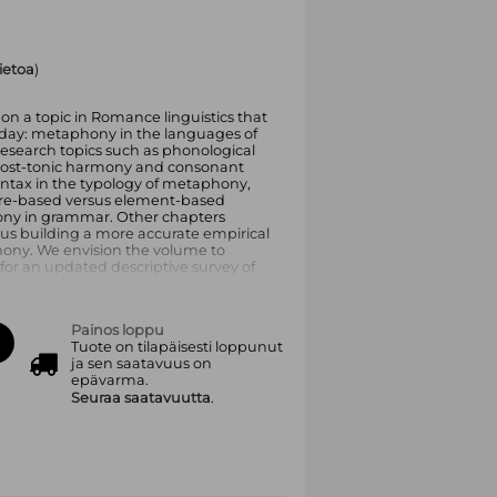
tietoa
)
on a topic in Romance linguistics that
his day: metaphony in the languages of
research topics such as phonological
s, post-tonic harmony and consonant
yntax in the typology of metaphony,
ure-based versus element-based
ony in grammar. Other chapters
us building a more accurate empirical
hony. We envision the volume to
or an updated descriptive survey of
so a thorough discussion of the
or different (morpho)phonological
p between descriptive works and
Painos loppu
of metaphony.
Tuote on tilapäisesti loppunut
ja sen saatavuus on
epävarma.
Seuraa saatavuutta
.