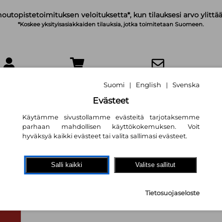
noutopistetoimituksen veloituksetta*, kun tilauksesi arvo ylittää
*Koskee yksityisasiakkaiden tilauksia, jotka toimitetaan Suomeen.
IRJAUDU
OSTOSKORI
TILAA UUTISKIRJE
Suomi
English
Svenska
|
|
Evästeet
Käytämme sivustollamme evästeitä tarjotaksemme
parhaan mahdollisen käyttökokemuksen. Voit
hyväksyä kaikki evästeet tai valita sallimasi evästeet.
Approaches to Me
Languages of Ital
Salli kaikki
Valitse sallitut
Francesc Torres-Tamarit
,
Kath
Tietosuojaseloste
158,60 €