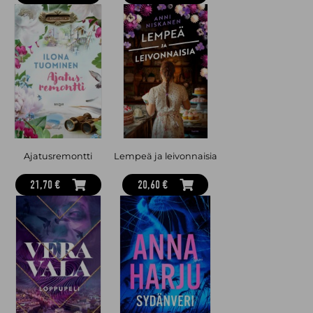
Ajatusremontti
Lempeä ja leivonnaisia
21,70 €
20,60 €