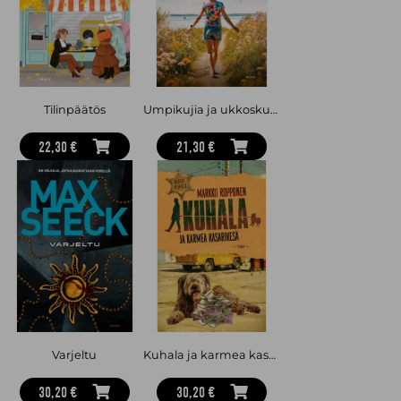
teoskokonaisuuden muodostavat itsenäiset rikosdraamat
Hete
(2021) ja
Tirri
(2022) ovat saaneet ylistävän vastaanoton niin
kriitikoilta kuin lukijoiltakin.
Tilinpäätös
Umpikujia ja ukkoskuuroja
22,30 €
21,30 €
Varjeltu
Kuhala ja karmea kasarikesä
30,20 €
30,20 €