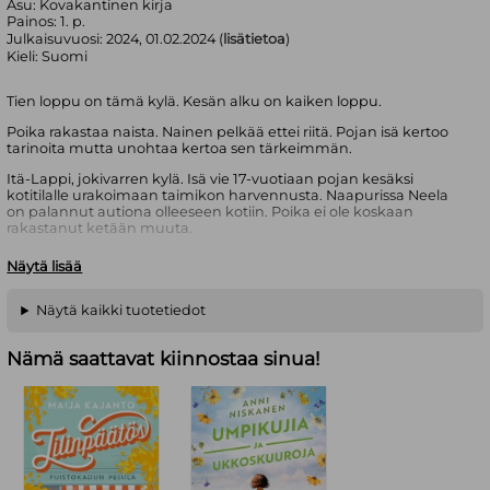
Asu:
Kovakantinen kirja
Painos:
1. p.
Julkaisuvuosi:
2024, 01.02.2024 (
lisätietoa
)
Kieli:
Suomi
Tien loppu on tämä kylä. Kesän alku on kaiken loppu.
Poika rakastaa naista. Nainen pelkää ettei riitä. Pojan isä kertoo
tarinoita mutta unohtaa kertoa sen tärkeimmän.
Itä-Lappi, jokivarren kylä. Isä vie 17-vuotiaan pojan kesäksi
kotitilalle urakoimaan taimikon harvennusta. Naapurissa Neela
on palannut autiona olleeseen kotiin. Poika ei ole koskaan
rakastanut ketään muuta.
Kaksi kärpästä
kertoo riittämättömyyden tunteesta,
Näytä lisää
oikeudenmukaisuuden omavaraistaloudesta, väärin
ymmärtämisestä ja pimeydestä, jota vastaan ei voi taistella.
Näytä kaikki tuotetiedot
Tuomo Pirttimaan kolmas romaani on lakonisella huumorilla
silattu tummasävyinen kertomus pienistä ihmisistä suuren joen
yläjuoksulla. Se polveilee ja harhauttaa, mutta joka umpikujassa
Nämä saattavat kiinnostaa sinua!
on lähempänä vastausta kysymykseen ”Miksi?”
Tuomo Pirttimaa on Kuusamossa asuva kirjailija ja vapaa
toimittaja, joka tunnetaan niukkasanaisesta,
vahvatunnelmaisesta ja psykologisesti tarkkanäköisestä
kerronnastaan. Hän kuvaa lämmöllä ja myötätunnolla
rajaseutuja ja niiden kulmikkaita ja rikkinäisiä ihmisiä. Ihmisiä,
jotka usein eivät tule nähdyksi. Pirttimaan aiemmat romaanit,