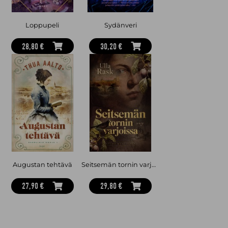
Loppupeli
Sydänveri
28,80 €
30,20 €
Augustan tehtävä
Seitsemän tornin varjoissa
27,90 €
29,80 €