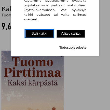
Käytämme sivustollamme evästeitä
tarjotaksemme parhaan mahdollisen
Kaksi kärpästä
käyttökokemuksen. Voit hyväksyä
Tuomo Pirttimaa
kaikki evästeet tai valita sallimasi
evästeet.
9,60 €
Salli kaikki
Valitse sallitut
Tietosuojaseloste