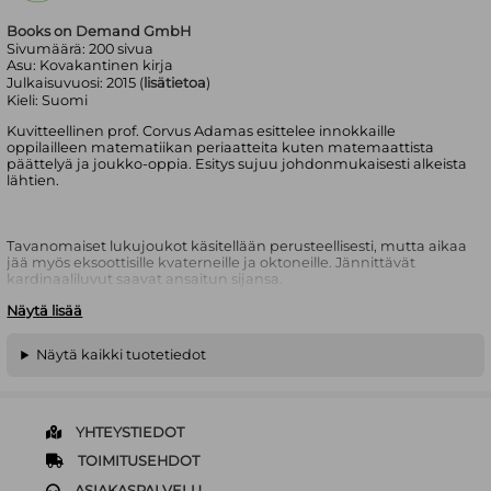
Books on Demand GmbH
Sivumäärä:
200
sivua
Asu:
Kovakantinen kirja
Julkaisuvuosi:
2015 (
lisätietoa
)
Kieli:
Suomi
Kuvitteellinen prof. Corvus Adamas esittelee innokkaille
oppilailleen matematiikan periaatteita kuten matemaattista
päättelyä ja joukko-oppia. Esitys sujuu johdonmukaisesti alkeista
lähtien.
Tavanomaiset lukujoukot käsitellään perusteellisesti, mutta aikaa
jää myös eksoottisille kvaterneille ja oktoneille. Jännittävät
kardinaaliluvut saavat ansaitun sijansa.
Näytä lisää
Pääroolissa ovat matemaattiset todistukset, joita käydään läpi
Näytä kaikki tuotetiedot
vaihtelevasti ja monipuolisesti. Perinteisten menetelmien ohessa
valjastetaan tietokone todistuksien apuvälineeksi. Tuki löytyy
kirjaan liittyviltä vapaasti käytettäviltä verkkosivuilta.
YHTEYSTIEDOT
Kirja sisältää viittauksia ja avainsanoja ilmaiseen järjestelmään
TOIMITUSEHDOT
WolframAlpha, jonka matemaattiset perusteet opitaan yksintein.
ASIAKASPALVELU