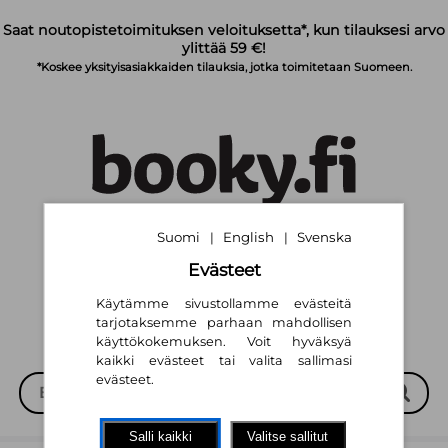
Siirry pääsisältöön
Saat noutopistetoimituksen veloituksetta*, kun tilauksesi arvo
ylittää 59 €!
*Koskee yksityisasiakkaiden tilauksia, jotka toimitetaan Suomeen.
Suomi
English
Svenska
|
|
Suomi
English
Svenska
|
|
Evästeet
Käytämme sivustollamme evästeitä
tarjotaksemme parhaan mahdollisen
käyttökokemuksen. Voit hyväksyä
kaikki evästeet tai valita sallimasi
evästeet.
Salli kaikki
Valitse sallitut