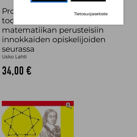
Prof. Corvus Adamas - luvut ja
Tietosuojaseloste
todistusmenetelmät : johdanto
matematiikan perusteisiin
innokkaiden opiskelijoiden
seurassa
Usko Lahti
34,00 €