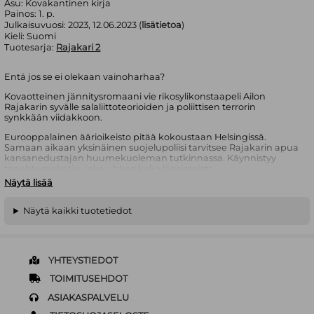
Asu:
Kovakantinen kirja
Painos:
1. p.
Julkaisuvuosi:
2023, 12.06.2023 (
lisätietoa
)
Kieli:
Suomi
Tuotesarja:
Rajakari 2
Entä jos se ei olekaan vainoharhaa?
Kovaotteinen jännitysromaani vie rikosylikonstaapeli Ailon
Rajakarin syvälle salaliittoteorioiden ja poliittisen terrorin
synkkään viidakkoon.
Eurooppalainen äärioikeisto pitää kokoustaan Helsingissä.
Samaan aikaan yksinäinen suojelupoliisi tarvitsee Rajakarin apua
kansanedustajan huumekuoleman tutkinnassa. Käynnistyy
tapahtumaketju, joka uhkaa koko länsimaista
maailmanjärjestystä – tai sitä, mitä siitä enää on jäljellä.
Näytä lisää
Amerikkalaisen kovaksikeitetyn dekkariviihteen ja armoa
antamattoman yhteiskunnallisen satiirin perinteet lyövät kättä
Näytä kaikki tuotetiedot
rikosylikonstaapeli Ailon Rajakarin tarinan toisessa osassa.
”Valtteri Mörttinen puhaltaa uusia tuulia suomalaiseen
dekkarikenttään. Aika pahanhajuisia, mutta silti raikkaita.” – Pertti
Avola, Helsingin Sanomat
YHTEYSTIEDOT
TOIMITUSEHDOT
Valtteri Mörttinen (s. 1989) on populaarikulttuuriin erikoistunut
vapaa kirjoittaja, joka on työskennellyt muun muassa
ASIAKASPALVELU
tietokirjailijana, kriitikkona, kolumnistina ja feature-toimittajana
sekä luonut Suomen omalaatuisimman dekkaripoliisin Ailon