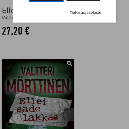
Ellei sade lakkaa
Tietosuojaseloste
Valtteri Mörttinen
27,20 €