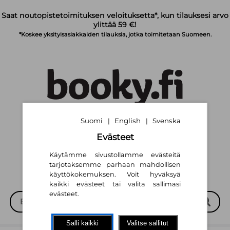
Siirry pääsisältöön
Saat noutopistetoimituksen veloituksetta*, kun tilauksesi arvo
ylittää 59 €!
*Koskee yksityisasiakkaiden tilauksia, jotka toimitetaan Suomeen.
Suomi
English
Svenska
|
|
Suomi
English
Svenska
|
|
Evästeet
Käytämme sivustollamme evästeitä
tarjotaksemme parhaan mahdollisen
käyttökokemuksen. Voit hyväksyä
kaikki evästeet tai valita sallimasi
evästeet.
Salli kaikki
Valitse sallitut