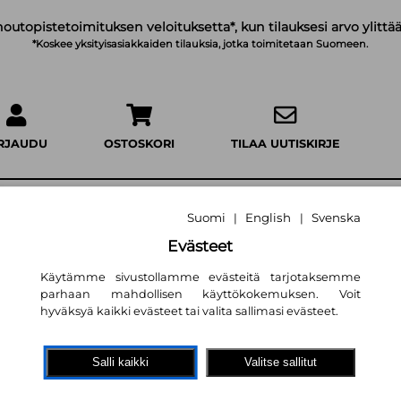
noutopistetoimituksen veloituksetta*, kun tilauksesi arvo ylittää
*Koskee yksityisasiakkaiden tilauksia, jotka toimitetaan Suomeen.
IRJAUDU
OSTOSKORI
TILAA UUTISKIRJE
Suomi
English
Svenska
|
|
Evästeet
Henkivartijat : Pr
Käytämme sivustollamme evästeitä tarjotaksemme
turvallisuusvartio
parhaan mahdollisen käyttökokemuksen. Voit
hyväksyä kaikki evästeet tai valita sallimasi evästeet.
Antti Vanhatalo
32,60 €
Salli kaikki
Valitse sallitut