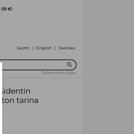
 59 €!
Suomi
English
Svenska
|
|
Tarkennettu haku
esidentin
ston tarina