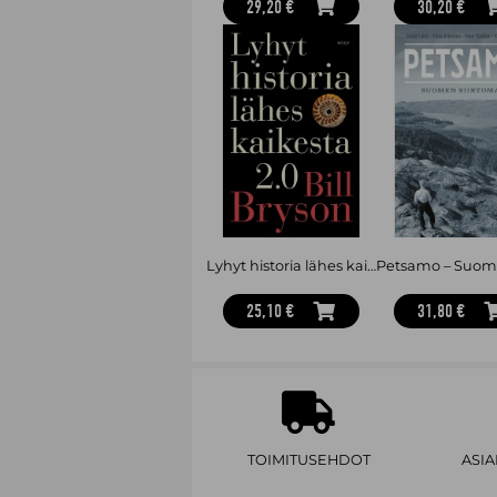
29,20 €
30,20 €
Lyhyt historia lähes kaikesta 2.0
25,10 €
31,80 €
TOIMITUSEHDOT
ASI