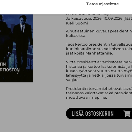
Tietosuojaseloste
Kustannusosakeyhtiö Otava
Sivumäärä:
300
sivua
Asu:
Kovakantinen kirja
Julkaisuvuosi:
2026, 10.09.2026 (
lisä
Kieli:
Suomi
Ainutlaatuinen kuvaus presidentin
kulisseissa.
Teos kertoo presidentin turvallisuu
kuninkaanlinnoista Valkoiseen taloon
jäätiköiltä Manhattanille.
Viittä presidenttiä vartiostossa pal
historiaa ja kertoo lisäksi omista 
kuvaa työn vaativuutta mutta myös 
läheisyyttä ja hetkiä, joissa turv
suojaa.
Presidentin turvamiehet ovat läsn
tarinansa valottavat sekä presiden
muuttuvaa ilmapiiriä.
LISÄÄ OSTOSKORIIN