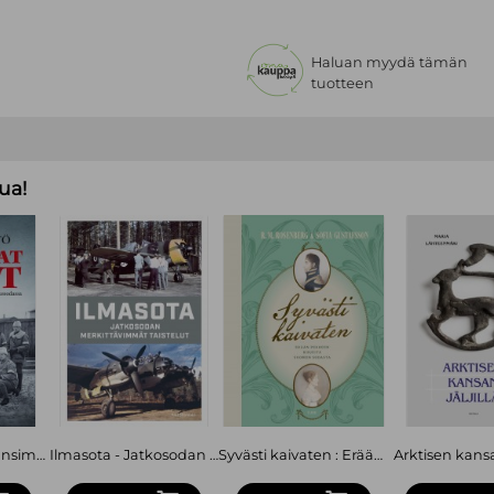
Haluan myydä tämän
tuotteen
ua!
Harmaat pirut : Ensimmäiset suomalaiset Viron vapaussodassa
Ilmasota - Jatkosodan merkittävimmät taistelut
Syvästi kaivaten : Erään perheen kirjeitä Suomen sodasta
Arktisen kansan