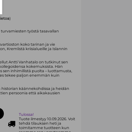
tietoa
)
 turvamiesten työstä tasavallan
svartioston koko tarinan ja vie
, Kremlistä kriisialueille ja Islannin
vellut Antti Vanhatalo on tutkinut sen
ja kollegoidensa kokemuksista. Hän
sen inhimillistä puolta – luottamusta,
amies tekee paljon enemmän kuin
ä historian käännekohdissa ja heidän
ttien persoonia että aikakausien
Tulossa!
Tuote ilmestyy 10.09.2026. Voit
tehdä tilauksen heti ja
toimitamme tuotteen kun