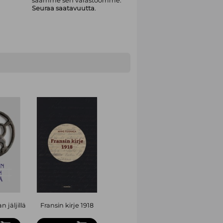
saamme sen varastoomme.
Seuraa saatavuutta
.
 jäljillä
Fransin kirje 1918