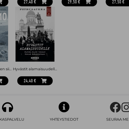
27,40 €
29,50 €
27,50 €
Petsamo – Suomen siirtomaa
Hyvästit alamaisuudelle : kuinka Suomi raivasi tiensä demokratiaan
24,40 €
AKASPALVELU
YHTEYSTIEDOT
SEURAA ME