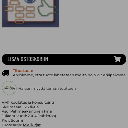
LISÄÄ OSTOSKORIIN
Tilaustuote
Arvioimme, että tuote lähetetään meiltä noin 2-3 arkipäivässä
Haluan myydä tämän tuotteen
VMT koulutus ja konsultointi
Sivumäärä:
125
sivua
Asu:
Pehmeäkantinen kirja
Julkaisuvuosi:
2004 (
lisätietoa
)
Kieli:
Suomi
Tuotesarja:
Mielikirjat