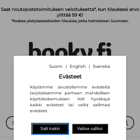
Siirry pääsisältöön
Saat noutopistetoimituksen veloituksetta*, kun tilauksesi arvo
ylittää 59 €!
*Koskee yksityisasiakkaiden tilauksia, jotka toimitetaan Suomeen.
Suomi
English
Svenska
|
|
Evästeet
Suomi
English
Svenska
|
|
Käytämme sivustollamme evästeitä
tarjotaksemme parhaan mahdollisen
käyttökokemuksen. Voit hyväksyä
kaikki evästeet tai valita sallimasi
evästeet.
Salli kaikki
Valitse sallitut