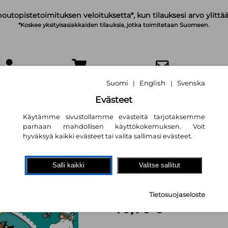
noutopistetoimituksen veloituksetta*, kun tilauksesi arvo ylittää
*Koskee yksityisasiakkaiden tilauksia, jotka toimitetaan Suomeen.
IRJAUDU
OSTOSKORI
TILAA UUTISKIRJE
Suomi
English
Svenska
|
|
Evästeet
Käytämme sivustollamme evästeitä tarjotaksemme
parhaan mahdollisen käyttökokemuksen. Voit
hyväksyä kaikki evästeet tai valita sallimasi evästeet.
Muumi : Juhlat 
Salli kaikki
Valitse sallitut
(palapelikirja)
Heli Anneli Virtanen
Tietosuojaseloste
15,90 €