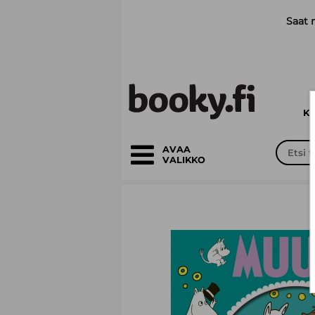
Siirry pääsisältöön
Saat 
K
AVAA
VALIKKO