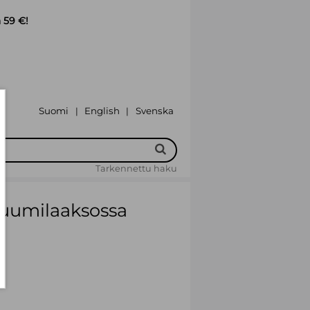
 59 €!
Suomi
English
Svenska
|
|
Tarkennettu haku
Muumilaaksossa