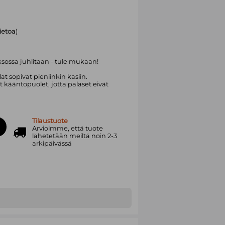
tietoa
)
sossa juhlitaan - tule mukaan!
lat sopivat pieniinkin kasiin.
et kääntopuolet, jotta palaset eivät
Tilaustuote
Arvioimme, että tuote
lähetetään meiltä noin 2-3
arkipäivässä