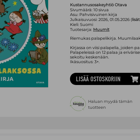
Kustannusosakeyhtiö Otava
Sivumäärä:
10
sivua
Asu:
Pahvisivuinen kirja
Julkaisuvuosi:
2026, 01.05.2026 (
lisä
Kieli:
Suomi
Tuotesarja:
Muumit
Riemukas palapelikirja. Muumilaak
Kirjassa on viisi palapelia, joiden pa
Palapeleissä on 12 palaa ja eriväris
sekoitu keskenään.
Ikäsuositus: 3+.
LISÄÄ OSTOSKORIIN
Haluan myydä tämän
tuotteen