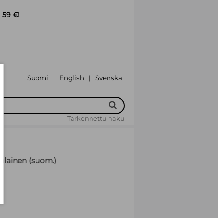
 59 €!
Suomi
English
Svenska
|
|
Tarkennettu haku
jalainen (suom.)