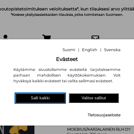
noutopistetoimituksen veloituksetta*, kun tilauksesi arvo ylittää
*Koskee yksityisasiakkaiden tilauksia, jotka toimitetaan Suomeen.
IRJAUDU
OSTOSKORI
TILAA UUTISKIRJE
Suomi
English
Svenska
|
|
Evästeet
Käytämme sivustollamme evästeitä tarjotaksemme
parhaan mahdollisen käyttökokemuksen. Voit
hyväksyä kaikki evästeet tai valita sallimasi evästeet.
Väärin päin
Salli kaikki
Valitse sallitut
Vladimir Nabokov
,
Heikki Kar
31,00 €
Tietosuojaseloste
MOEBIUS/KARJALAINEN RLH OY