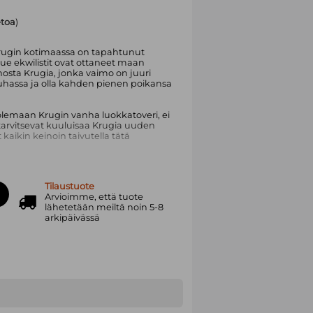
etoa
)
rugin kotimaassa on tapahtunut
e ekwilistit ovat ottaneet maan
nosta Krugia, jonka vaimo on juuri
rauhassa ja olla kahden pienen poikansa
olemaan Krugin vanha luokkatoveri, ei
 tarvitsevat kuuluisaa Krugia uuden
 kaikin keinoin taivutella tätä
illä soikionmuotoisilla lätäköillä?
estari?
Tilaustuote
Arvioimme, että tuote
ltään Bend Sinister, järjestyksessä
lähetetään meiltä noin 5-8
ksi kirjoittama romaani, osoittaa sekä
arkipäivässä
ellistä hallintaa. Myös monet teemat,
simmista töistä, ovat läsnä tässä
ailmansodan jälkimainingeissa, ja se
. Edelleen ajankohtainen romaani
uomeksi.
 tunnetuimista novelleista, Vanen