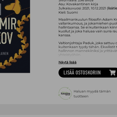
Sivumäärä:
296
sivua
Asu:
Kovakantinen kirja
Julkaisuvuosi:
2021, 10.12.2021 (
lisäti
Kieli:
Suomi
Maailmankuulun filosofin Adam K
vallankumous, ja jokamiehen puolu
hallintaansa. Se ei kuitenkaan kiin
kuollut ja joka haluaa vain surra 
kanssa.
Valtionjohtaja Paduk, joka sattuu 
kuitenkaan tyydy tähän. Ekwilistit
hallinnon mannekiiniksi ja yrittävät
yhteistyöhön.
Näytä lisää
Entä mikä merkitys on Krugin näkem
Kuka on ohjeita antava näyttämöm
LISÄÄ OSTOSKORIIN
Väärin päin, eli alkuperäiseltä nime
toinen Vladimir Nabokovin englanni
kielen että kerrontatekniikan täyd
jotka ovat tuttuja Nabokovin kuului
romaanissa.
Haluan myydä tämän
tuotteen
Väärin päin kirjoitettiin toisen ma
julkaistiin alun perin vuonna 1947
ilmestyy nyt ensimmäistä kertaa s
Kirjassa on mukana yksi Nabokovin