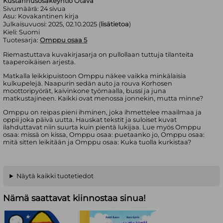
Kustannusosakeyhtiö Otava
Sivumäärä:
24
sivua
Asu:
Kovakantinen kirja
Julkaisuvuosi:
2025, 02.10.2025 (
lisätietoa
)
Kieli:
Suomi
Tuotesarja:
Omppu osaa 5
Riemastuttava kuvakirjasarja on pullollaan tuttuja tilanteita
taaperoikäisen arjesta.
Matkalla leikkipuistoon Omppu näkee vaikka minkälaisia
kulkupelejä. Naapurin sedän auto ja rouva Korhosen
moottoripyörät, kaivinkone työmaalla, bussi ja juna
matkustajineen. Kaikki ovat menossa jonnekin, mutta minne?
Omppu on reipas pieni ihminen, joka ihmettelee maailmaa ja
oppii joka päivä uutta. Hauskat tekstit ja suloiset kuvat
ilahduttavat niin suurta kuin pientä lukijaa. Lue myös Omppu
osaa: missä on kissa, Omppu osaa: puetaanko jo, Omppu osaa:
mitä sitten leikitään ja Omppu osaa: Kuka tuolla kurkistaa?
Näytä kaikki tuotetiedot
Nämä saattavat kiinnostaa sinua!