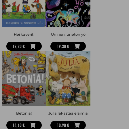
Hei kaverit!
Uninen, uneton yö
13,30 €
19,30 €
Betonia!
Julia rakastaa eläimiä
14,60 €
10,90 €