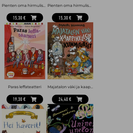
Pienten oma hirmuliskojengi : Rapuja pyytämässä
Pienten oma hirmuliskojengi : Unilelu hukassa
15,30 €
15,30 €
Paras leffateatteri
Majatalon väki ja kaappikellon kummitukset
19,30 €
24,40 €