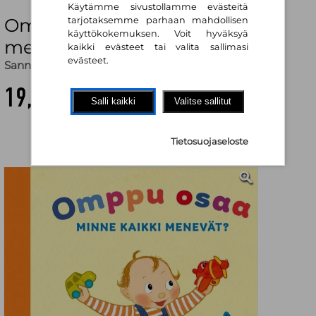
Käytämme sivustollamme evästeitä
Omppu osaa : Minne kaikki
tarjotaksemme parhaan mahdollisen
käyttökokemuksen. Voit hyväksyä
menevät?
kaikki evästeet tai valita sallimasi
evästeet.
Sanna Sofia Vuori
,
Cara Knuutinen
19,00 €
Salli kaikki
Valitse sallitut
Tietosuojaseloste