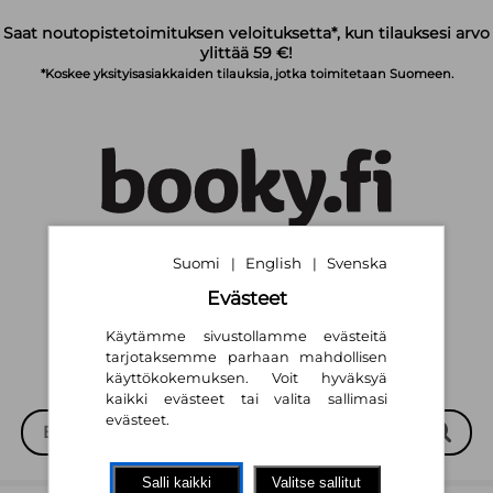
Siirry pääsisältöön
Saat noutopistetoimituksen veloituksetta*, kun tilauksesi arvo
ylittää 59 €!
*Koskee yksityisasiakkaiden tilauksia, jotka toimitetaan Suomeen.
Suomi
English
Svenska
|
|
Suomi
English
Svenska
|
|
Evästeet
Käytämme sivustollamme evästeitä
tarjotaksemme parhaan mahdollisen
käyttökokemuksen. Voit hyväksyä
kaikki evästeet tai valita sallimasi
evästeet.
Salli kaikki
Valitse sallitut