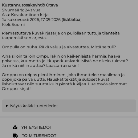
Kustannusosakeyhtiö Otava
Sivumäärä:
24
sivua
Asu:
Kovakantinen kirja
Julkaisuvuosi:
2026, 17.09.2026 (
lisätietoa
)
Kieli:
Suomi
Riemastuttava kuvakirjasarja on pullollaan tuttuja tilanteita
taaperoikäisen arjesta.
Ompulla on nuha. Räkä valuu ja aivastuttaa. Mistä se tuli?
Aina silloin tällöin Ompullakin on kaikenlaista harmia: haava
polvessa, kuumetta ja itkupotkuraivarit. Mistä ne oikein tulevat?
Ja mikä niihin auttaa? Laastari ainakin!
Omppu on reipas pieni ihminen, joka ihmettelee maailmaa ja
oppii joka päivä uutta. Hauskat tekstit ja suloiset kuvat
ilahduttavat niin suurta kuin pientä lukijaa. Lue myös aiemmat
Omppu-kirjat!
Näytä kaikki tuotetiedot
YHTEYSTIEDOT
TOIMITUSEHDOT