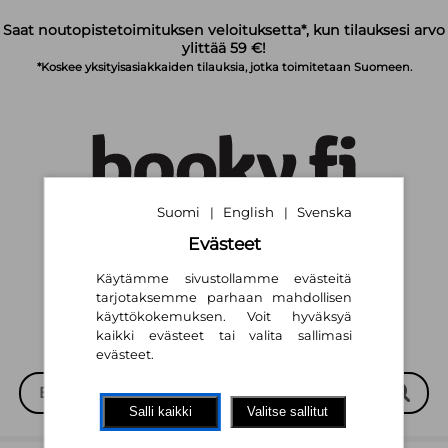
Siirry pääsisältöön
Saat noutopistetoimituksen veloituksetta*, kun tilauksesi arvo
ylittää 59 €!
*Koskee yksityisasiakkaiden tilauksia, jotka toimitetaan Suomeen.
Suomi
English
Svenska
|
|
Evästeet
Suomi
English
Svenska
|
|
Käytämme sivustollamme evästeitä
tarjotaksemme parhaan mahdollisen
käyttökokemuksen. Voit hyväksyä
kaikki evästeet tai valita sallimasi
evästeet.
Salli kaikki
Valitse sallitut