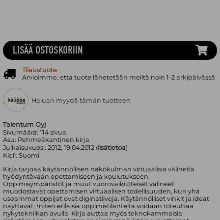
LISÄÄ OSTOSKORIIN
Tilaustuote
Arvioimme, että tuote lähetetään meiltä noin 1-2 arkipäivässä
Haluan myydä tämän tuotteen
Talentum Oyj
Sivumäärä:
114
sivua
Asu:
Pehmeäkantinen kirja
Julkaisuvuosi:
2012, 19.04.2012 (
lisätietoa
)
Kieli:
Suomi
Kirja tarjoaa käytännöllisen näkökulman virtuaalisia välineitä
hyödyntävään opettamiseen ja koulutukseen.
Oppimisympäristöt ja muut vuorovaikutteiset välineet
muodostavat opettamisen virtuaalisen todellisuuden, kun yhä
useammat oppijat ovat diginatiiveja. Käytännölliset vinkit ja ideat
näyttävät, miten erilaisia oppimistilanteita voidaan toteuttaa
nykytekniikan avulla. Kirja auttaa myös teknokammoisia