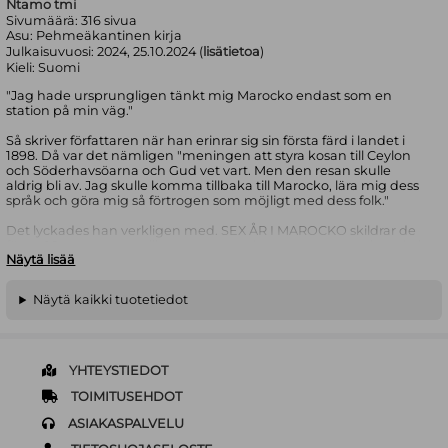
Ntamo tmi
Sivumäärä:
316
sivua
Asu:
Pehmeäkantinen kirja
Julkaisuvuosi:
2024, 25.10.2024 (
lisätietoa
)
Kieli:
Suomi
"Jag hade ursprungligen tänkt mig Marocko endast som en
station på min väg."
Så skriver författaren när han erinrar sig sin första färd i landet i
1898. Då var det nämligen "meningen att styra kosan till Ceylon
och Söderhavsöarna och Gud vet vart. Men den resan skulle
aldrig bli av. Jag skulle komma tillbaka till Marocko, lära mig dess
språk och göra mig så förtrogen som möjligt med dess folk."
Det lyckades han verkligen med. SEX ÅR I MAROCKO skildrar de
första 16 resorna som tillsammans med senare resor resulterade i
Näytä lisää
ungefär nio års vistelse där. Fältstudierna ledde till vetenskapliga
verk som MARRIAGE CEREMONIES IN MOROCCO (1914), RITUAL
AND BELIEF IN MOROCCO (1926) och WIT AND WISDOM IN
Näytä kaikki tuotetiedot
MOROCCO (1930) Dessa forskningsinsatser används ännu idag
som källor över landets socialhistoria och folkloristik. I sin tur är
SEX ÅR I MAROCKO en allmänfattlig reseskildring som också
avslöjar ett och annat om författarens kärlek till landet.
Boken utkom först i 1918 (Holger Schildt, Helsingfors).
YHTEYSTIEDOT
TOIMITUSEHDOT
ASIAKASPALVELU