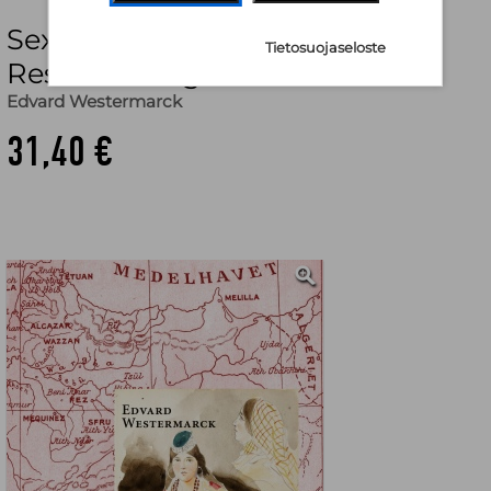
Sex år i Marocko -
Tietosuojaseloste
Reseskildningar
Edvard Westermarck
31,40 €