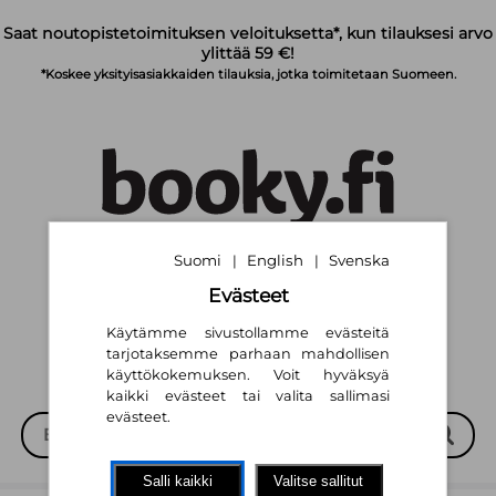
Siirry pääsisältöön
Saat noutopistetoimituksen veloituksetta*, kun tilauksesi arvo
ylittää 59 €!
*Koskee yksityisasiakkaiden tilauksia, jotka toimitetaan Suomeen.
Suomi
English
Svenska
|
|
Suomi
English
Svenska
|
|
Evästeet
Käytämme sivustollamme evästeitä
tarjotaksemme parhaan mahdollisen
käyttökokemuksen. Voit hyväksyä
kaikki evästeet tai valita sallimasi
evästeet.
Salli kaikki
Valitse sallitut