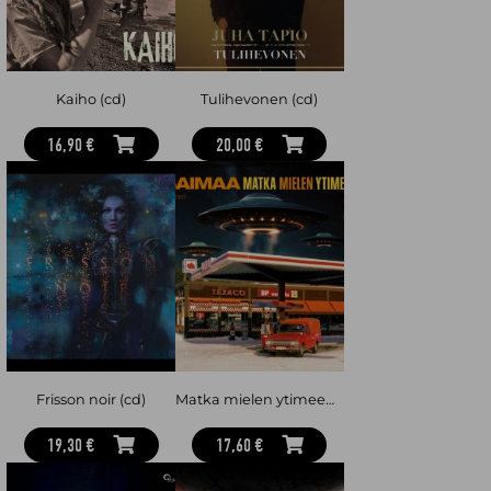
2. Kristallivirta 5:34
3. Kristallivirta (coda) 3:20
Kaiho (cd)
Tulihevonen (cd)
16,90 €
20,00 €
Frisson noir (cd)
Matka mielen ytimeen (cd) : vol. 2
19,30 €
17,60 €