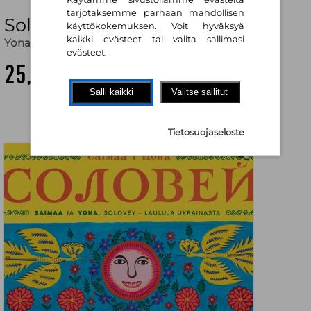
tarjotaksemme parhaan mahdollisen
Solovey (lp) : lauluja Ukrainasta
käyttökokemuksen. Voit hyväksyä
kaikki evästeet tai valita sallimasi
Yona
,
Saimaa
evästeet.
25,80 €
Salli kaikki
Valitse sallitut
Tietosuojaseloste