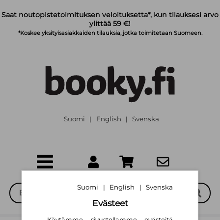
Siirry pääsisältöön
Saat noutopistetoimituksen veloituksetta*, kun tilauksesi arvo
ylittää 59 €!
*Koskee yksityisasiakkaiden tilauksia, jotka toimitetaan Suomeen.
Suomi
English
Svenska
|
|
Suomi
English
Svenska
|
|
Evästeet
Käytämme sivustollamme evästeitä