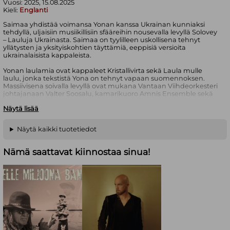
Vuosi:
2025, 15.08.2025
Kieli:
Englanti
Saimaa yhdistää voimansa Yonan kanssa Ukrainan kunniaksi
tehdyllä, uljaisiin musiikillisiin sfääreihin nousevalla levyllä Solovey
– Lauluja Ukrainasta. Saimaa on tyylilleen uskollisena tehnyt
yllätysten ja yksityiskohtien täyttämiä, eeppisiä versioita
ukrainalaisista kappaleista.
Yonan laulamia ovat kappaleet Kristallivirta sekä Laula mulle
laulu, jonka tekstistä Yona on tehnyt vapaan suomennoksen.
Massiivisena soivalla levyllä ovat mukana Vantaan Viihdeorkesteri
johtajanaan Valter Soosalu, kamarikuoro Amnis Ensemble sekä
virolainen Saku Mandoliinid -orkesteri.
Näytä lisää
A-puoli
Näytä kaikki tuotetiedot
1. Laula mulle laulu (preludi) 3:21
Nämä saattavat kiinnostaa sinua!
2. Laula mulle laulu 3:21
3. Oy luzi chervona kalyna 4:50
B-puoli
1. Chervona ruta 4:04