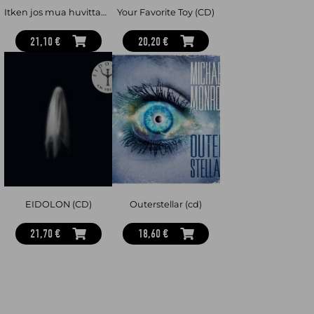
Itken jos mua huvittaa (cd)
Your Favorite Toy (CD)
21,10 €
20,20 €
EIDOLON (CD)
Outerstellar (cd)
21,70 €
18,60 €