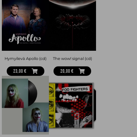
Hymyilevä Apollo (cd)
The wow! signal (cd)
23,00 €
20,00 €