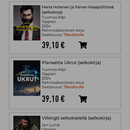
Herra Holanen ja hänen kissapöllönsä
(selkokirja)
Tuomas Kilpi
Oppian
2024
Pehmeäkantinen kirja
Saatavuus:
Tilaustuote
39,10 €
Planeetta Ukrut (selkokirja)
Tuomas Kilpi
Oppian
2024
Pehmeäkantinen kirja
Saatavuus:
Tilaustuote
39,10 €
Viikingit selkokielellä (selkokirja)
Jan Lund
Oppian