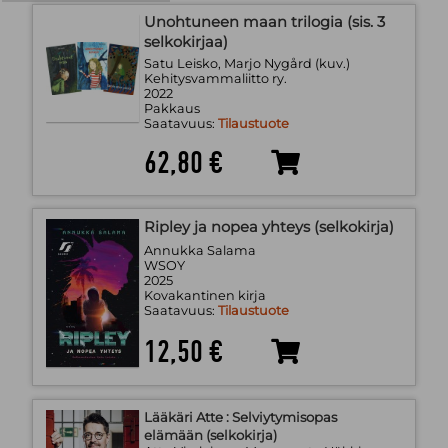
Unohtuneen maan trilogia (sis. 3
selkokirjaa)
Satu Leisko, Marjo Nygård (kuv.)
Kehitysvammaliitto ry.
2022
Pakkaus
Saatavuus:
Tilaustuote
62,80 €
Ripley ja nopea yhteys (selkokirja)
Annukka Salama
WSOY
2025
Kovakantinen kirja
Saatavuus:
Tilaustuote
12,50 €
Lääkäri Atte : Selviytymisopas
elämään (selkokirja)