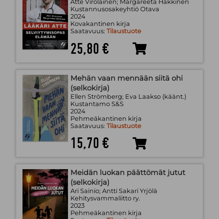
Atte Virolainen; Margareeta Häkkinen
Kustannusosakeyhtiö Otava
2024
Kovakantinen kirja
Saatavuus:
Tilaustuote
25,80 €
Mehän vaan mennään siitä ohi
(selkokirja)
Ellen Strömberg; Eva Laakso (käänt.)
Kustantamo S&S
2024
Pehmeäkantinen kirja
Saatavuus:
Tilaustuote
15,70 €
Meidän luokan päättömät jutut
(selkokirja)
Ari Sainio; Antti Sakari Yrjölä
Kehitysvammaliitto ry.
2023
Pehmeäkantinen kirja