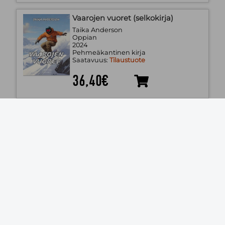
Vaarojen vuoret (selkokirja)
Taika Anderson
Oppian
2024
Pehmeäkantinen kirja
Saatavuus:
Tilaustuote
36,40€
Ihmepoika Leon (selkokirja)
Jukka Behm
Tammi
2025
Kovakantinen kirja
Saatavuus:
Tilaustuote
18,20€
Enkelin nyrkki (selkokirja)
Jukka Behm