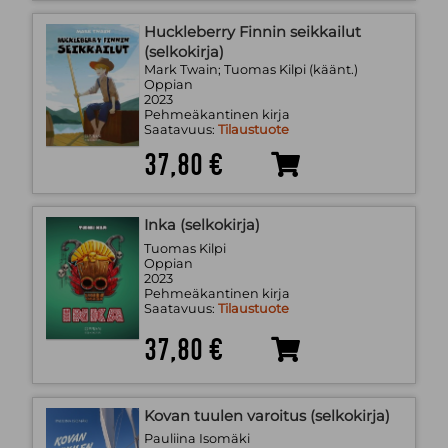
Huckleberry Finnin seikkailut
(selkokirja)
Mark Twain; Tuomas Kilpi (käänt.)
Oppian
2023
Pehmeäkantinen kirja
Saatavuus:
Tilaustuote
37,80 €
Inka (selkokirja)
Tuomas Kilpi
Oppian
2023
Pehmeäkantinen kirja
Saatavuus:
Tilaustuote
37,80 €
Kovan tuulen varoitus (selkokirja)
Pauliina Isomäki