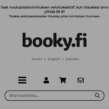
Siirry pääsisältöön
Saat noutopistetoimituksen veloituksetta*, kun tilauksesi arvo
ylittää 59 €!
*Koskee yksityisasiakkaiden tilauksia, jotka toimitetaan Suomeen.
Suomi
English
Svenska
|
|