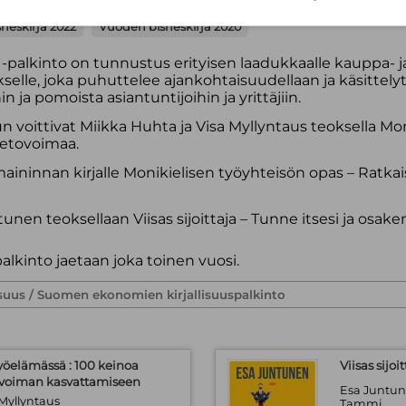
neskirja 2022
Vuoden bisneskirja 2020
alkinto on tunnustus erityisen laadukkaalle kauppa- ja t
eokselle, joka puhuttelee ajankohtaisuudellaan ja käsittel
 ja pomoista asiantuntijoihin ja yrittäjiin.
un voittivat Miikka Huhta ja Visa Myllyntaus teoksella 
vetovoimaa.
ismaininnan kirjalle Monikielisen työyhteisön opas – Ratka
unen teoksellaan Viisas sijoittaja – Tunne itsesi ja osak
lkinto jaetaan joka toinen vuosi.
öelämässä : 100 keinoa
Viisas sijo
ovoiman kasvattamiseen
Esa Juntu
 Myllyntaus
Tammi