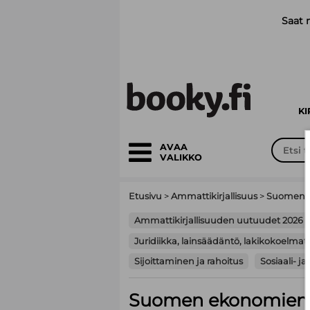
Siirry pääsisältöön
Saat 
K
AVAA
VALIKKO
Etusivu
>
Ammattikirjallisuus
>
Suomen ek
Ammattikirjallisuuden uutuudet 2026
Juridiikka, lainsäädäntö, lakikokoelmat
Sijoittaminen ja rahoitus
Sosiaali- ja
Suomen ekonomien ki