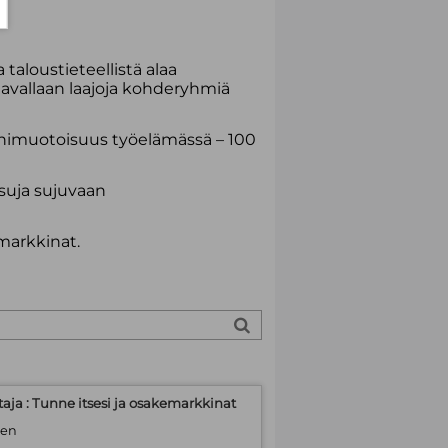
aloustieteellistä alaa
ytavallaan laajoja kohderyhmiä
Monimuotoisuus työelämässä – 100
isuja sujuvaan
emarkkinat.
ittaja : Tunne itsesi ja osakemarkkinat
nen