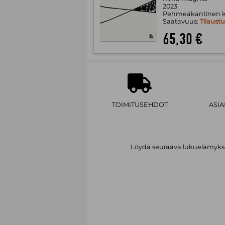
2023
Pehmeäkantinen k
Saatavuus:
Tilaust
65,30 €
TOIMITUSEHDOT
ASI
Löydä seuraava lukuelämykses