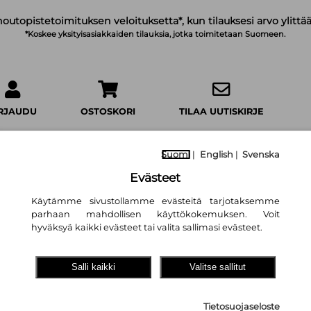
noutopistetoimituksen veloituksetta*, kun tilauksesi arvo ylittää
*Koskee yksityisasiakkaiden tilauksia, jotka toimitetaan Suomeen.
IRJAUDU
OSTOSKORI
TILAA UUTISKIRJE
Suomi
|
English
|
Svenska
Evästeet
onomien kirjallisuuspalkinto
Käytämme sivustollamme evästeitä tarjotaksemme
parhaan mahdollisen käyttökokemuksen. Voit
Ammattikirjallisuuden uutuudet 2025
Suomen ekonomien kirjal
hyväksyä kaikki evästeet tai valita sallimasi evästeet.
Kasvatus- ja opetustyö
Liike-elämä ja yrittäjyys
Markkinointi
 terveysala
Taloushallinto ja verotus
Työhyvinvointi ja työelämät
Salli kaikki
Valitse sallitut
rjallisuuspalkinto
Tietosuojaseloste