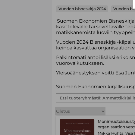
Vuoden bisneskirja 2024
Vuoden bis
Suomen Ekonomien Bisneskirja -p
käsittelevälle tai soveltavalle t
matikkaneroista luoviin tyyppeihin
Vuoden 2024 Bisneskirja -kilpail
keinoa kasvattaa organisaation 
Palkintoraati antoi lisäksi eriko
vuorovaikutukseen.
Yleisöäänestyksen voitti Esa Junt
Suomen Ekonomien kirjallisuuspa
Monimuotoisuus ty
organisaation vet
Miikka Huhta; Visa