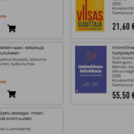
2025
Kovakantin
Saatavuus
uote
21,60 
eisön opas : ratkaisuja
Inhimilline
kutukseen
hyötykäytt
Outi Ikonen
veliina Korpela; Johanna
Holmgren; P
inen; Salla Kurhila
Råman; Ja
Alma Insig
2025
Kovakantin
uote
Saatavuus
55,50 
ljettu strategia : miten
tehdä avoimuuden
akko Luomaranta