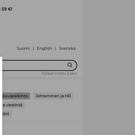
 59 €!
Suomi
English
Svenska
|
|
Tarkennettu haku
lisuuspalkinto
Johtaminen ja HR
 ja viestintä
aidot