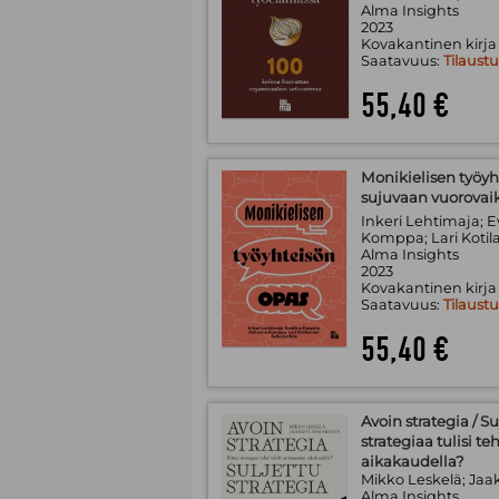
Alma Insights
2023
Kovakantinen kirja
Saatavuus:
Tilaust
55,40 €
Monikielisen työyht
sujuvaan vuorovai
Inkeri Lehtimaja; E
Komppa; Lari Kotila
Alma Insights
2023
Kovakantinen kirja
Saatavuus:
Tilaust
55,40 €
Avoin strategia / Su
strategiaa tulisi 
aikakaudella?
Mikko Leskelä; Ja
Alma Insights