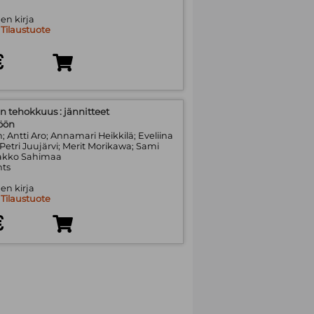
en kirja
:
Tilaustuote
€
n tehokkuus : jännitteet
öön
; Antti Aro; Annamari Heikkilä; Eveliina
etri Juujärvi; Merit Morikawa; Sami
akko Sahimaa
hts
en kirja
:
Tilaustuote
€