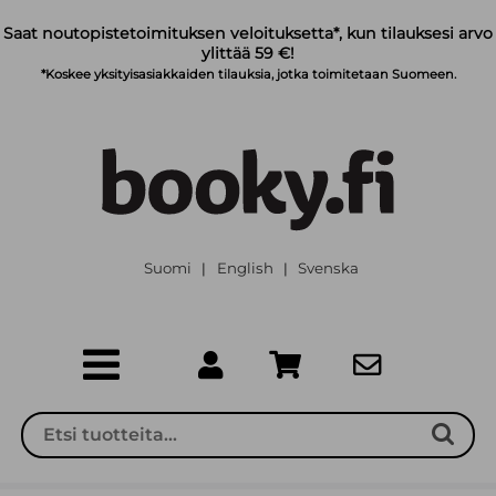
Siirry pääsisältöön
Saat noutopistetoimituksen veloituksetta*, kun tilauksesi arvo
ylittää 59 €!
*Koskee yksityisasiakkaiden tilauksia, jotka toimitetaan Suomeen.
Suomi
English
Svenska
|
|