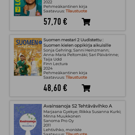
2022
Pehmeäkantinen kirja
Saatavuus:
Tilaustuote
57,70 €
Suomen mestari 2 Uudistettu :
Suomen kielen oppikirja aikuisille
Sonja Gehring; Sanni Heinzmann;
Anna-Maria Peltomäki; Sari Päivärinne;
Taija Udd
Finn Lectura
2024
Pehmeäkantinen kirja
Saatavuus:
Tilaustuote
48,60 €
Avainsanoja S2 Tehtävävihko A
Marjaana Gyekye; Riikka Susanna Kurki;
Minna Muukkonen
Sanoma Pro Oy
2011
Lehtivihko, moniste
Saatavuus:
Tilaustuote