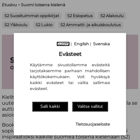
Etusivu
>
Suomi toisena kielenä
S2 Suosituimmat oppikirjat
S2 Esiopetus
S2 Alakoulu
S2 Yläkoulu
S2 Lukio
S2 Ammatti- ja aikuiskoulutus
Suomi
|
English
|
Svenska
Evästeet
Käytämme sivustollamme evästeitä
tarjotaksemme parhaan mahdollisen
käyttökokemuksen. Voit hyväksyä
kaikki evästeet tai valita sallimasi
evästeet.
Kielitaito helpottaa sopeutumista ja tutustumista
uuteen ympäristöön, kulttuuriin ja ihmisiin. Samalla se
Salli kaikki
Valitse sallitut
auttaa selviämään arjen lukuisista tilanteista ja
asioista.
Tietosuojaseloste
Booky tarjoaa kattavan määrän oppikirjoja, jotka
sopivat opiskeluiden tietolähteeksi ja innostavaksi
inspiraatioksi kaikille suomea toisena kielenään (S2)