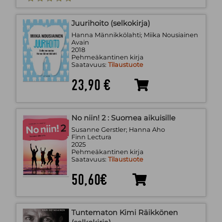
Juurihoito (selkokirja)
Hanna Männikkölahti; Miika Nousiainen
Avain
2018
Pehmeäkantinen kirja
Saatavuus:
Tilaustuote
23,90 €
No niin! 2 : Suomea aikuisille
Susanne Gerstler; Hanna Aho
Finn Lectura
2025
Pehmeäkantinen kirja
Saatavuus:
Tilaustuote
50,60€
Tuntematon Kimi Räikkönen