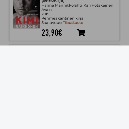
(selkokirja)
Hanna Männikkölahti; Kari Hotakainen
Avain
2019
Pehmeäkantinen kirja
Saatavuus:
Tilaustuote
23,90€
Suomen mestari 4 : Suomen kielen
oppikirja aikuisille
Sonja Gehring; Sanni Heinzmann; Sari
Päivärinne; Taija Udd
Finn Lectura
2025
Pehmeäkantinen kirja
Saatavuus:
Tilaustuote
49,40€
Ahaa! 1 : Suomen kielen oppikirja
aikuisille
Laura Tikkanen; Noora Tähtinen
Finn Lectura
2025