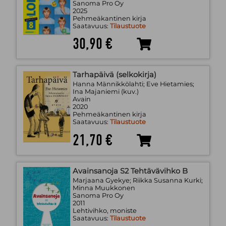
Sanoma Pro Oy
2025
Pehmeäkantinen kirja
Saatavuus:
Tilaustuote
30,90 €
Tarhapäivä (selkokirja)
Hanna Männikkölahti; Eve Hietamies;
Ina Majaniemi (kuv.)
Avain
2020
Pehmeäkantinen kirja
Saatavuus:
Tilaustuote
21,70 €
Avainsanoja S2 Tehtävävihko B
Marjaana Gyekye; Riikka Susanna Kurki;
Minna Muukkonen
Sanoma Pro Oy
2011
Lehtivihko, moniste
Saatavuus:
Tilaustuote