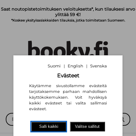
Siirry pääsisältöön
Saat noutopistetoimituksen veloituksetta*, kun tilauksesi arvo
ylittää 59 €!
*Koskee yksityisasiakkaiden tilauksia, jotka toimitetaan Suomeen.
Suomi
English
Svenska
|
|
Suomi
English
Svenska
|
|
Evästeet
Käytämme sivustollamme evästeitä
tarjotaksemme parhaan mahdollisen
käyttökokemuksen. Voit hyväksyä
kaikki evästeet tai valita sallimasi
evästeet.
Salli kaikki
Valitse sallitut