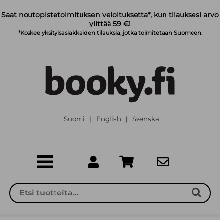
Siirry pääsisältöön
Saat noutopistetoimituksen veloituksetta*, kun tilauksesi arvo
ylittää 59 €!
*Koskee yksityisasiakkaiden tilauksia, jotka toimitetaan Suomeen.
Suomi
English
Svenska
|
|