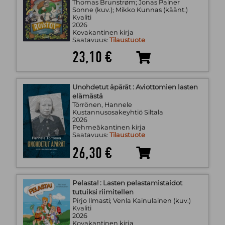
Thomas Brunstrøm; Jonas Palner
Sonne (kuv.); Mikko Kunnas (käänt.)
Kvaliti
2026
Kovakantinen kirja
Saatavuus:
Tilaustuote
23,10 €
Unohdetut äpärät : Aviottomien lasten
elämästä
Törrönen, Hannele
Kustannusosakeyhtiö Siltala
2026
Pehmeäkantinen kirja
Saatavuus:
Tilaustuote
26,30 €
Pelasta! : Lasten pelastamistaidot
tutuiksi riimitellen
Pirjo Ilmasti; Venla Kainulainen (kuv.)
Kvaliti
2026
Kovakantinen kirja