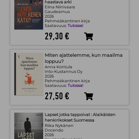
haastava arki
Elina Niinivaara
Gaudeamus
2026
Pehmeäkantinen kirja
Saatavuus:
Tulossa!
29,30 €
Miten ajattelemme, kun maailma
loppuu?
Anna Kontula
Into-Kustannus Oy
2026
Pehmeäkantinen kirja
Saatavuus:
Tulossa!
27,50 €
Lapset jotka tappoivat : Alaikäisten
henkirikokset Suomessa
Riika Nykänen
Docendo
2026