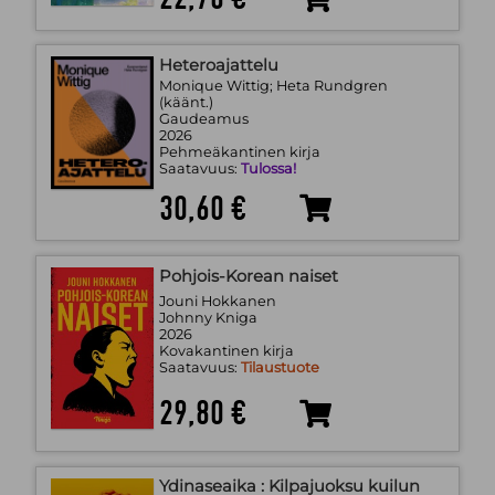
Heteroajattelu
Monique Wittig; Heta Rundgren
(käänt.)
Gaudeamus
2026
Pehmeäkantinen kirja
Saatavuus:
Tulossa!
30,60 €
Pohjois-Korean naiset
Jouni Hokkanen
Johnny Kniga
2026
Kovakantinen kirja
Saatavuus:
Tilaustuote
29,80 €
Ydinaseaika : Kilpajuoksu kuilun