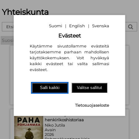
Yhteiskunta
Suomi
English
Svenska
|
|
Evästeet
Käytämme sivustollamme evästeitä
Suomen maahanmuuton historia
tarjotaksemme parhaan mahdollisen
käyttökokemuksen. Voit hyväksyä
Ari Haasio; Markku Mattila
kaikki evästeet tai valita sallimasi
Avain
2026
evästeet.
Pehmeäkantinen kirja
Saatavuus:
Tulossa!
Salli kaikki
Valitse sallitut
26,00 €
Tietosuojaseloste
Paha Pohjanmaa : Lakeuksien
henkirikoshistoriaa
Niko Jutila
Avain
2026