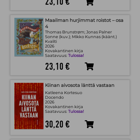
23,10 €
Maailman hurjimmat roistot – osa
4
Thomas Brunstrøm; Jonas Palner
Sonne (kuv.); Mikko Kunnas (käänt.)
Kvaliti
2026
Kovakantinen kirja
Saatavuus:
Tulossa!
23,10 €
Kiinan aivosota länttä vastaan
Katleena Kortesuo
Docendo
2026
Kovakantinen kirja
Saatavuus:
Tulossa!
30,20 €