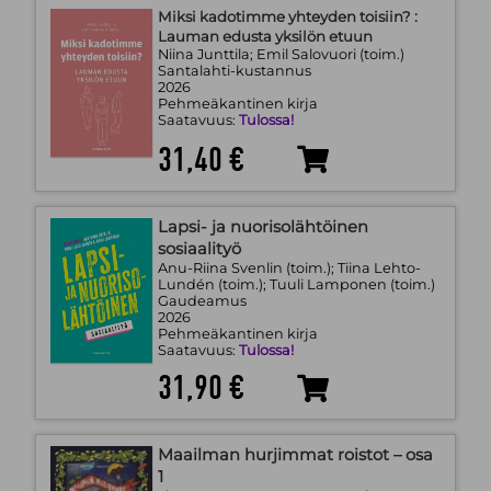
Miksi kadotimme yhteyden toisiin? :
Lauman edusta yksilön etuun
Niina Junttila; Emil Salovuori (toim.)
Santalahti-kustannus
2026
Pehmeäkantinen kirja
Saatavuus:
Tulossa!
31,40 €
Lapsi- ja nuorisolähtöinen
sosiaalityö
Anu-Riina Svenlin (toim.); Tiina Lehto-
Lundén (toim.); Tuuli Lamponen (toim.)
Gaudeamus
2026
Pehmeäkantinen kirja
Saatavuus:
Tulossa!
31,90 €
Maailman hurjimmat roistot – osa
1