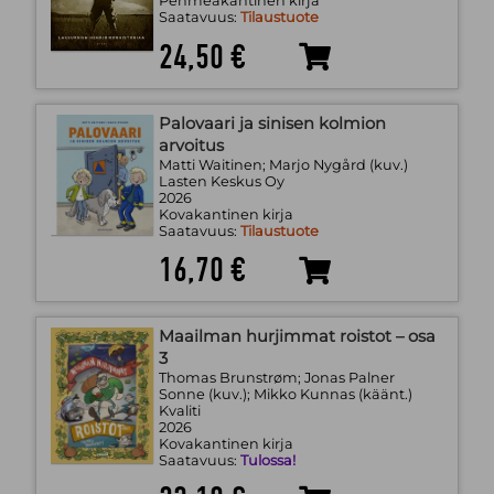
Pehmeäkantinen kirja
Saatavuus:
Tilaustuote
24,50 €
Palovaari ja sinisen kolmion
arvoitus
Matti Waitinen; Marjo Nygård (kuv.)
Lasten Keskus Oy
2026
Kovakantinen kirja
Saatavuus:
Tilaustuote
16,70 €
Maailman hurjimmat roistot – osa
3
Thomas Brunstrøm; Jonas Palner
Sonne (kuv.); Mikko Kunnas (käänt.)
Kvaliti
2026
Kovakantinen kirja
Saatavuus:
Tulossa!