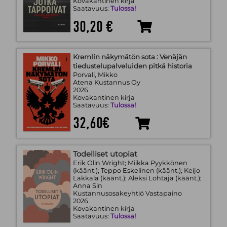
Kovakantinen kirja
Saatavuus:
Tulossa!
30,20 €
Kremlin näkymätön sota : Venäjän
tiedustelupalveluiden pitkä historia
Porvali, Mikko
Atena Kustannus Oy
2026
Kovakantinen kirja
Saatavuus:
Tulossa!
32,60€
Todelliset utopiat
Erik Olin Wright; Miikka Pyykkönen
(käänt.); Teppo Eskelinen (käänt.); Keijo
Lakkala (käänt.); Aleksi Lohtaja (käänt.);
Anna Sin
Kustannusosakeyhtiö Vastapaino
2026
Kovakantinen kirja
Saatavuus:
Tulossa!