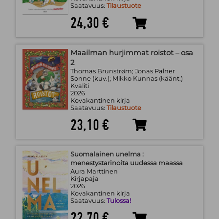
Saatavuus:
Tilaustuote
24,30 €
Maailman hurjimmat roistot – osa
2
Thomas Brunstrøm; Jonas Palner
Sonne (kuv.); Mikko Kunnas (käänt.)
Kvaliti
2026
Kovakantinen kirja
Saatavuus:
Tilaustuote
23,10 €
Suomalainen unelma :
menestystarinoita uudessa maassa
Aura Marttinen
Kirjapaja
2026
Kovakantinen kirja
Saatavuus:
Tulossa!
22,70 €