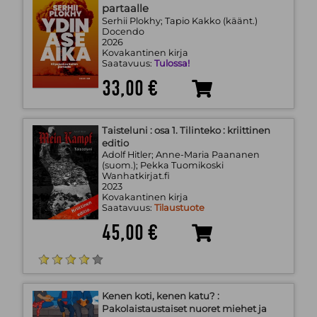
partaalle
Serhii Plokhy; Tapio Kakko (käänt.)
Docendo
2026
Kovakantinen kirja
Saatavuus:
Tulossa!
33,00 €
Taisteluni : osa 1. Tilinteko : kriittinen
editio
Adolf Hitler; Anne-Maria Paananen
(suom.); Pekka Tuomikoski
Wanhatkirjat.fi
2023
Kovakantinen kirja
Saatavuus:
Tilaustuote
45,00 €
Kenen koti, kenen katu? :
Pakolaistaustaiset nuoret miehet ja