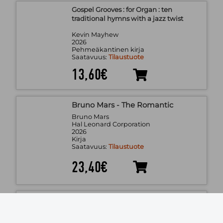
Gospel Grooves : for Organ : ten
traditional hymns with a jazz twist
Kevin Mayhew
2026
Pehmeäkantinen kirja
Saatavuus:
Tilaustuote
13,60€
Bruno Mars - The Romantic
Bruno Mars
Hal Leonard Corporation
2026
Kirja
Saatavuus:
Tilaustuote
23,40€
Les plus belles chansons françaises :
piano, chant, guitare