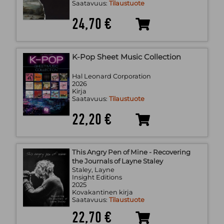
Saatavuus:
Tilaustuote
24,70 €
K-Pop Sheet Music Collection
Hal Leonard Corporation
2026
Kirja
Saatavuus:
Tilaustuote
22,20 €
This Angry Pen of Mine - Recovering
the Journals of Layne Staley
Staley, Layne
Insight Editions
2025
Kovakantinen kirja
Saatavuus:
Tilaustuote
22,70 €