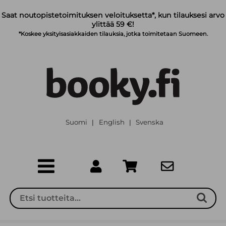
Siirry pääsisältöön
Saat noutopistetoimituksen veloituksetta*, kun tilauksesi arvo
ylittää 59 €!
*Koskee yksityisasiakkaiden tilauksia, jotka toimitetaan Suomeen.
Suomi
English
Svenska
|
|