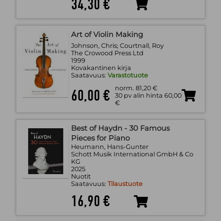
34,30 €
Art of Violin Making
Johnson, Chris; Courtnall, Roy
The Crowood Press Ltd
1999
Kovakantinen kirja
Saatavuus:
Varastotuote
norm. 81,20 €
60,00 €
30 pv alin hinta 60,00
€
Best of Haydn - 30 Famous
Pieces for Piano
Heumann, Hans-Gunter
Schott Musik International GmbH & Co
KG
2025
Nuotit
Saatavuus:
Tilaustuote
16,90 €