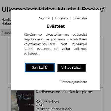
Ulkomaiset kirjat, Music | Booky.fi
Suomi
English
Svenska
|
|
Haullasi löytyi yhteensä 241490 tuotetta
Haluatko tarkentaa hakukriteerejä?
Evästeet
Käytämme sivustollamme evästeitä
tarjotaksemme parhaan mahdollisen
15 intermediate classical solos :
käyttökokemuksen. Voit hyväksyä
clarinet and piano
kaikki evästeet tai valita sallimasi
evästeet.
Anglo Music Press
2014
Pehmeäkantinen kirja
Saatavuus:
Tilaustuote
Salli kaikki
Valitse sallitut
19,20 €
Tietosuojaseloste
Rediscovered classics for piano
Kevin Mayhew
2026
Pehmeäkantinen kirja