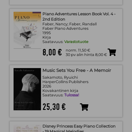
Piano Adventures Lesson Book Vol. 4 -
2nd Edition
Faber, Nancy; Faber, Randall
Faber Piano Adventures
1995
Kirja
Saatavuus:
Varastotuote
8,00 €
norm. 11,50 €
30 pv alin hinta 8,00 €
Music Sets You Free - A Memoir
Sakamoto, Ryuichi
HarperCollins Publishers
2026
Kovakantinen kirja
Saatavuus:
Tulossa!
25,30 €
Disney Princess Easy Piano Collection
- 19 Magical Melodies