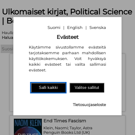
Ulkomaiset kirjat, Political Science
| Booky.fi
Suomi
English
Svenska
|
|
Haullasi löytyi yhteensä 297444 tuotetta
Evästeet
Haluatko tarkentaa hakukriteerejä?
Käytämme sivustollamme evästeitä
tarjotaksemme parhaan mahdollisen
käyttökokemuksen. Voit hyväksyä
The Triangle of Power
kaikki evästeet tai valita sallimasi
Stubb, Alexander
evästeet.
Columbia Global Reports
2026
Pehmeäkantinen kirja
Saatavuus:
Tilaustuote
Salli kaikki
Valitse sallitut
14,80 €
Tietosuojaseloste
End Times Fascism
Klein, Naomi; Taylor, Astra
Penguin Books Ltd (UK)