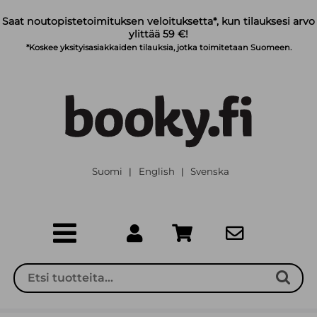
Siirry pääsisältöön
Saat noutopistetoimituksen veloituksetta*, kun tilauksesi arvo
ylittää 59 €!
*Koskee yksityisasiakkaiden tilauksia, jotka toimitetaan Suomeen.
Suomi
English
Svenska
|
|