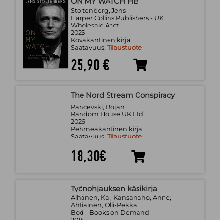
ON MY WATCH HB
Stoltenberg, Jens
Harper Collins Publishers - UK
Wholesale Acct
2025
Kovakantinen kirja
Saatavuus:
Tilaustuote
25,90 €
The Nord Stream Conspiracy
Pancevski, Bojan
Random House UK Ltd
2026
Pehmeäkantinen kirja
Saatavuus:
Tilaustuote
18,30€
Työnohjauksen käsikirja
Alhanen, Kai; Kansanaho, Anne;
Ahtiainen, Olli-Pekka
Bod - Books on Demand
2016