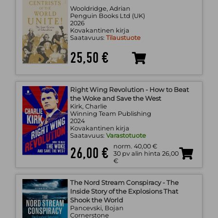
Wooldridge, Adrian
Penguin Books Ltd (UK)
2026
Kovakantinen kirja
Saatavuus:
Tilaustuote
25,50 €
Right Wing Revolution - How to Beat
the Woke and Save the West
Kirk, Charlie
Winning Team Publishing
2024
Kovakantinen kirja
Saatavuus:
Varastotuote
norm. 40,00 €
26,00 €
30 pv alin hinta 26,00
€
The Nord Stream Conspiracy - The
Inside Story of the Explosions That
Shook the World
Pancevski, Bojan
Cornerstone