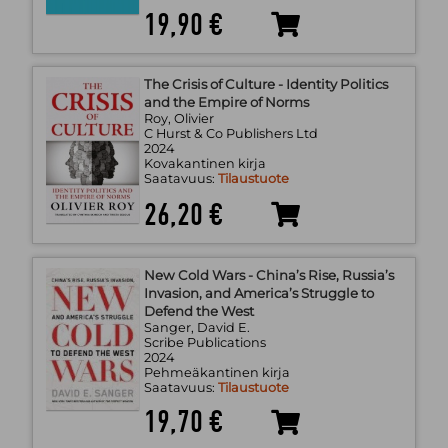
19,90 €
The Crisis of Culture - Identity Politics
and the Empire of Norms
Roy, Olivier
C Hurst & Co Publishers Ltd
2024
Kovakantinen kirja
Saatavuus:
Tilaustuote
26,20 €
New Cold Wars - China’s Rise, Russia’s
Invasion, and America’s Struggle to
Defend the West
Sanger, David E.
Scribe Publications
2024
Pehmeäkantinen kirja
Saatavuus:
Tilaustuote
19,70 €