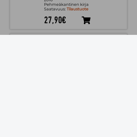
Pehmeäkantinen kirja
Saatavuus:
Tilaustuote
27,90€
Precision - A History of American
Warfare
Patton Rogers, James
Manchester University Press
2023
Pehmeäkantinen kirja
Saatavuus:
Tilaustuote
22,40€
One Day, Everyone Will Have Always
Been Against This
El Akkad, Omar
Canongate Books
2025
Kovakantinen kirja
Saatavuus:
Tilaustuote