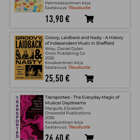
Pehmeäkantinen kirja
Saatavuus:
Tilaustuote
13,90 €
Groovy, Laidback and Nasty - A History
of Independent Music in Sheffield
Wray, Daniel Dylan
Orion Publishing Co
2026
Kovakantinen kirja
Saatavuus:
Tilaustuote
25,50 €
Transported - The Everyday Magic of
Musical Daydreams
Margulis, Elizabeth
Oneworld Publications
2026
Kovakantinen kirja
Saatavuus:
Tilaustuote
26,60 €