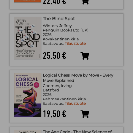
22,40 €
The Blind Spot
Winters, Jeffrey
Penguin Books Ltd (UK)
2026
Kovakantinen kirja
Saatavuus:
Tilaustuote
25,50 €
Logical Chess: Move by Move - Every
Move Explained
Chernev, Irving
Batsford
2026
Pehmeäkantinen kirja
Saatavuus:
Tilaustuote
19,50 €
The Age Code - The New Science of