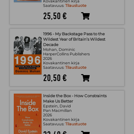
Kovakantinen kirja
Saatavuus:
Tilaustuote
25,50 €
1996 - My Backstage Pass to the
Wildest Year of Britain’s Wildest
Decade
Mohan, Dominic
HarperCollins Publishers
2026
Kovakantinen kirja
Saatavuus:
Tilaustuote
20,50 €
Inside the Box - How Constraints
Make Us Better
Epstein, David
Pan Macmillan
2026
Kovakantinen kirja
Saatavuus:
Tilaustuote