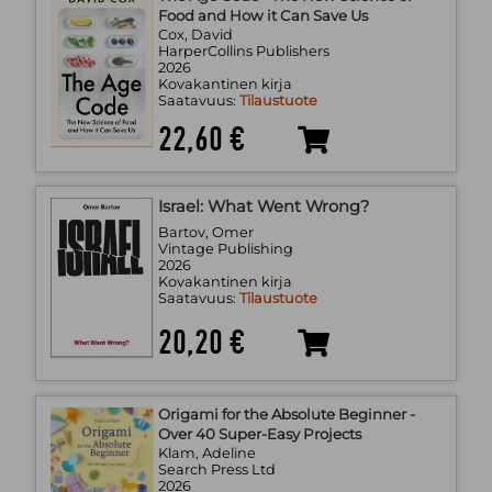
Food and How it Can Save Us
Cox, David
HarperCollins Publishers
2026
Kovakantinen kirja
Saatavuus:
Tilaustuote
22,60 €
Israel: What Went Wrong?
Bartov, Omer
Vintage Publishing
2026
Kovakantinen kirja
Saatavuus:
Tilaustuote
20,20 €
Origami for the Absolute Beginner -
Over 40 Super-Easy Projects
Klam, Adeline
Search Press Ltd
2026