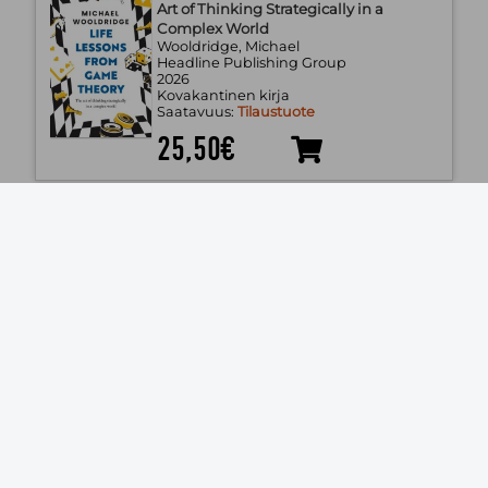
Art of Thinking Strategically in a
Complex World
Wooldridge, Michael
Headline Publishing Group
2026
Kovakantinen kirja
Saatavuus:
Tilaustuote
25,50€
Mega Builds
Mills, Fred
BBC Physical Audio
2026
Kovakantinen kirja
Saatavuus:
Tilaustuote
22,50€
The Fate of the World - A History and
Future of the Climate Crisis
McGuire, Bill
HarperCollins Publishers