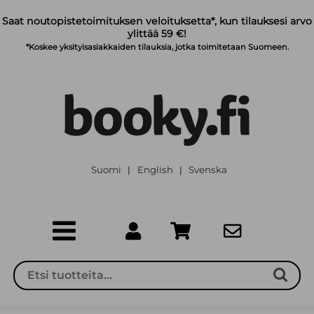
Siirry pääsisältöön
Saat noutopistetoimituksen veloituksetta*, kun tilauksesi arvo
ylittää 59 €!
*Koskee yksityisasiakkaiden tilauksia, jotka toimitetaan Suomeen.
Suomi
English
Svenska
|
|