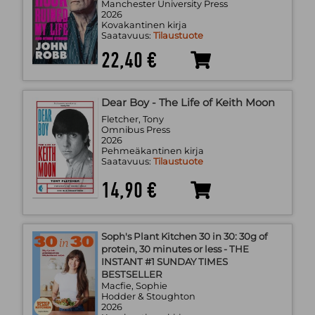
Manchester University Press
2026
Kovakantinen kirja
Saatavuus:
Tilaustuote
22,40 €
Dear Boy - The Life of Keith Moon
Fletcher, Tony
Omnibus Press
2026
Pehmeäkantinen kirja
Saatavuus:
Tilaustuote
14,90 €
Soph's Plant Kitchen 30 in 30: 30g of
protein, 30 minutes or less - THE
INSTANT #1 SUNDAY TIMES
BESTSELLER
Macfie, Sophie
Hodder & Stoughton
2026