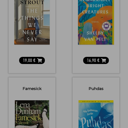
19,00
€
16,90
€
Famesick
Puhdas