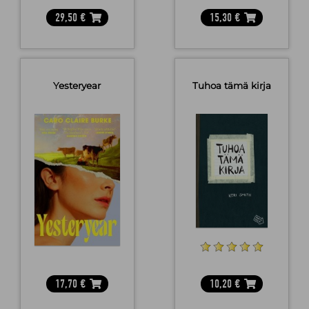
29,50
€
15,30
€
Yesteryear
Tuhoa tämä kirja
17,70
€
10,20
€