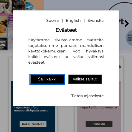
Suomi
English
Svenska
|
|
Evästeet
Käytämme sivustollamme evästeitä
tarjotaksemme parhaan mahdollisen
käyttökokemuksen. Voit hyväksyä
kaikki evästeet tai valita sallimasi
Booky.fi
evästeet.
Oppikirjat esikoulusta
-
Booky Business
aikuisopiskeluun
Etusivu
Salli kaikki
Valitse sallitut
Tietosuojaseloste