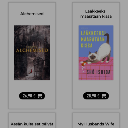
Lääkkeeksi
Alchemised
määrätään kissa
26,90
€
28,90
€
Kesän kultaiset päivät
My Husbands Wife