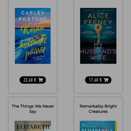
22,60
€
17,60
€
The Things We Never
Remarkably Bright
Say
Creatures