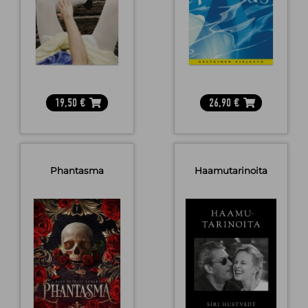
19,50
€
26,90
€
Phantasma
Haamutarinoita