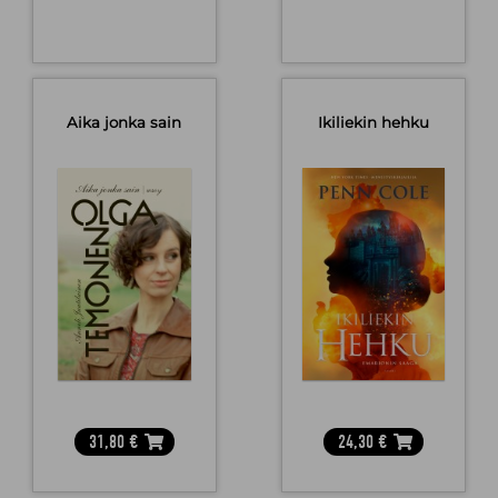
Aika jonka sain
Ikiliekin hehku
31,80
€
24,30
€