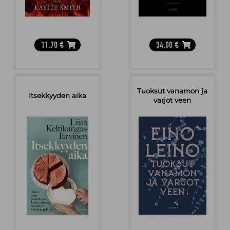
11,70
€
34,00
€
Tuoksut vanamon ja
Itsekkyyden aika
varjot veen