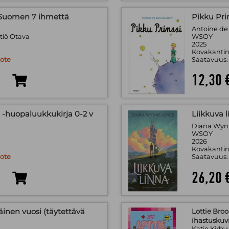
a Suomen 7 ihmettä
Pikku Pri
ä
Antoine de
iö Otava
WSOY
2025
Kovakantin
uote
Saatavuus
12,30 
 -huopaluukkukirja 0-2 v
Liikkuva 
Diana Wynne
WSOY
2026
Kovakantin
uote
Saatavuus
26,20 
nen vuosi (täytettävä
Lottie Broo
ihastuskuv
Katie Kirby;