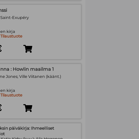
nssi
 Saint-Exupéry
en kirja
:
Tilaustuote
€
linna : Howlin maailma 1
 Jones; Ville Viitanen (käänt.)
en kirja
:
Tilaustuote
€
ksin päiväkirja: Ihmeelliset
iot
 Katie Kirby (kuv.); Aila Herronen