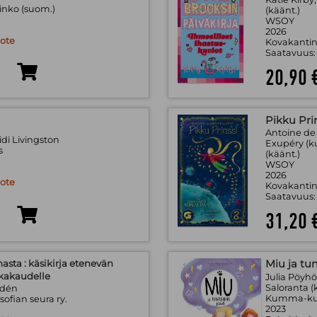
Sinko (suom.)
(käänt.)
WSOY
2026
uote
Kovakantin
Saatavuus
20,90 
Pikku Prin
Antoine de
di Livingston
Exupéry (ku
s
(käänt.)
WSOY
2026
uote
Kovakantin
Saatavuus
31,20 
asta : käsikirja etenevän
Miu ja tu
ikakaudelle
Julia Pöyhö
Saloranta (
adén
Kumma-ku
sofian seura ry.
2023