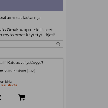
suosituimmat
lasten- ja
yös
Omakauppa
- siellä teet
n myös omat käytetyt kirjasi!
lli: Kateus vai ystävyys?
; Kaisa Pirttinen (kuv.)
en kirja
:
Tilaustuote
€