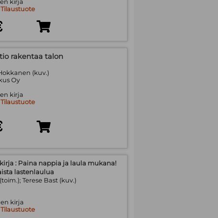
en kirja
:
Tilaustuote
€
tio rakentaa talon
okkanen (kuv.)
kus Oy
en kirja
:
Tilaustuote
€
kirja : Paina nappia ja laula mukana!
ista lastenlaulua
 (toim.); Terese Bast (kuv.)
en kirja
:
Tilaustuote