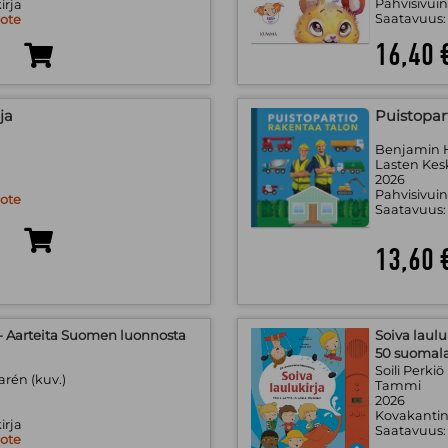
Pahvisivuin
irja
Saatavuus
uote
16,40 
ja
Puistopar
Benjamin H
Lasten Kes
2026
Pahvisivuin
uote
Saatavuus
13,60 
 - Aarteita Suomen luonnosta
Soiva laulu
50 suomala
Soili Perkiö
arén (kuv.)
Tammi
2026
Kovakantin
irja
Saatavuus
uote