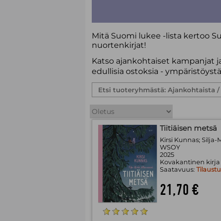
Mitä Suomi lukee -lista kertoo 
nuorten
kirjat!
Katso ajankohtaiset kampanjat j
edullisia ostoksia - ympäristöyst
Tiitiäisen metsä
Kirsi Kunnas; Silja-
WSOY
2025
Kovakantinen kirja
Saatavuus:
Tilaust
21,70 €