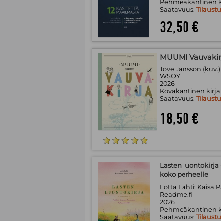
Pehmeäkantinen k
Saatavuus:
Tilaust
32,50 €
MUUMI Vauvakir
Tove Jansson (kuv.)
WSOY
2026
Kovakantinen kirja
Saatavuus:
Tilaust
18,50 €
Lasten luontokirja
koko perheelle
Lotta Lahti; Kaisa P
Readme.fi
2026
Pehmeäkantinen k
Saatavuus:
Tilaust