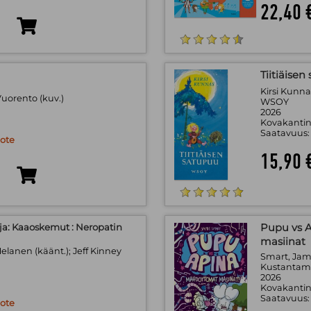
22,40 
Tiitiäise
Kirsi Kunna
Vuorento (kuv.)
WSOY
2026
Kovakantin
Saatavuus
uote
15,90 
ja: Kaaoskemut : Neropatin
Pupu vs A
masiinat
Helanen (käänt.); Jeff Kinney
Smart, Jami
Kustantam
2026
Kovakantin
Saatavuus
uote