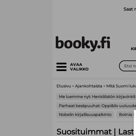
Siirry pääsisältöön
Saat 
K
AVAA
VALIKKO
Etusivu
>
Ajankohtaista
>
Mitä Suomi luk
Me luemme nyt: Henkilöstön kirjavinkit
Parhaat kesäpuuhat: Oppi&ilo uutuudet 
Nobelin kirjallisuuspalkinto
Botnia ki
Suosituimmat | Laste