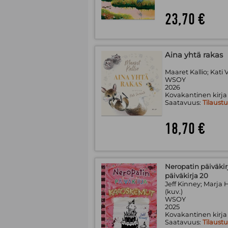
23,70 €
Aina yhtä rakas
Maaret Kallio; Kati 
WSOY
2026
Kovakantinen kirja
Saatavuus:
Tilaust
18,70 €
Neropatin päiväkir
päiväkirja 20
Jeff Kinney; Marja 
(kuv.)
WSOY
2025
Kovakantinen kirja
Saatavuus:
Tilaust