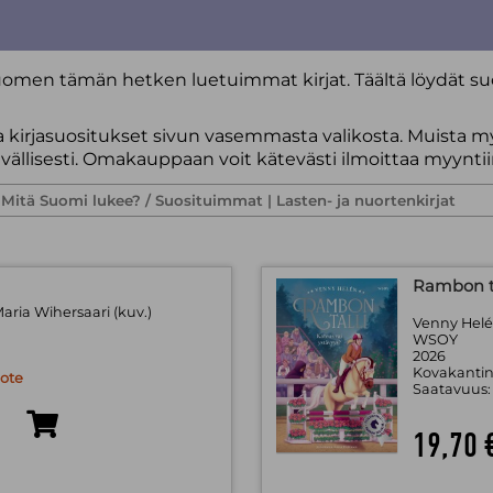
Suomen tämän hetken luetuimmat kirjat. Täältä löydät 
a kirjasuositukset sivun vasemmasta valikosta.
Muista m
ävällisesti. Omakauppaan voit kätevästi ilmoittaa myyntii
Rambon ta
Maria Wihersaari (kuv.)
Venny Helén
WSOY
2026
Kovakantin
uote
Saatavuus
19,70 