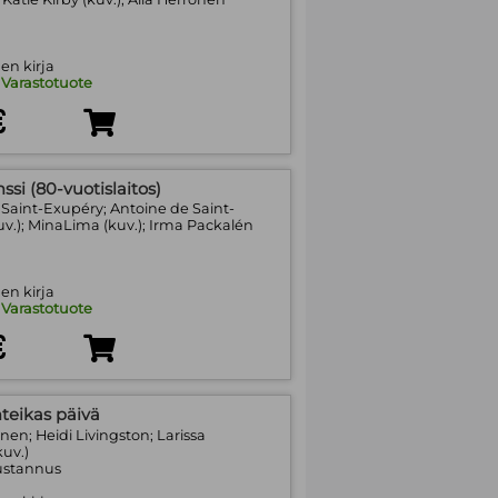
en kirja
:
Varastotuote
€
ssi (80-vuotislaitos)
 Saint-Exupéry; Antoine de Saint-
v.); MinaLima (kuv.); Irma Packalén
en kirja
:
Varastotuote
€
nteikas päivä
nen; Heidi Livingston; Larissa
kuv.)
stannus