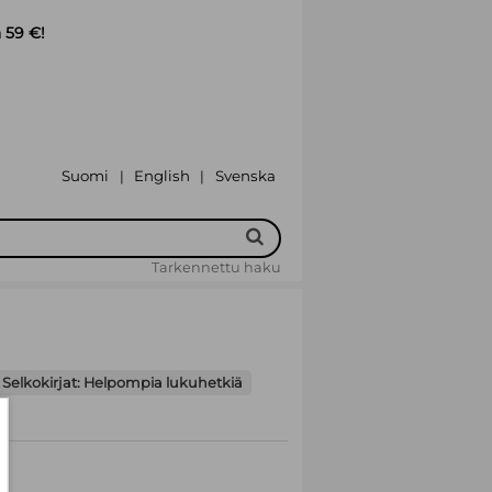
 59 €!
Suomi
English
Svenska
|
|
Tarkennettu haku
Selkokirjat: Helpompia lukuhetkiä