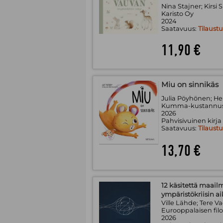
Nina Stajner; Kirsi 
Karisto Oy
2024
Saatavuus:
Tilaust
11,90 €
Miu on sinnikäs
Julia Pöyhönen; Hei
Kumma-kustannu
2026
Pahvisivuinen kirja
Saatavuus:
Tilaust
13,70 €
12 käsitettä maailm
ympäristökriisin a
Ville Lähde; Tere V
Eurooppalaisen filo
2026