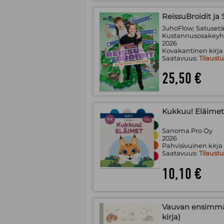
ReissuBroidit j
JuhoFlow; Satuset
Kustannusosakeyht
2026
Kovakantinen kirja
Saatavuus:
Tilaust
25,50 €
Kukkuu! Eläimet
Sanoma Pro Oy
2026
Pahvisivuinen kirja
Saatavuus:
Tilaust
10,10 €
Vauvan ensimmäi
kirja)