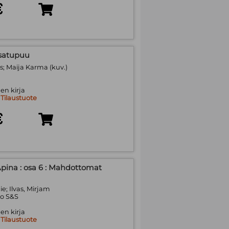
€
n satupuu
s; Maija Karma (kuv.)
en kirja
:
Tilaustuote
€
pina : osa 6 : Mahdottomat
e; Ilvas, Mirjam
o S&S
en kirja
:
Tilaustuote