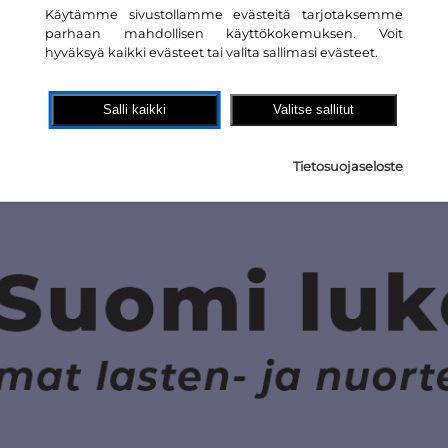
Käytämme sivustollamme evästeitä tarjotaksemme
uosituimmat | Kotimainen kauno
Suosituimmat | Lasten- ja nuorte
parhaan mahdollisen käyttökokemuksen. Voit
hyväksyä kaikki evästeet tai valita sallimasi evästeet.
Salli kaikki
Valitse sallitut
Tietosuojaseloste