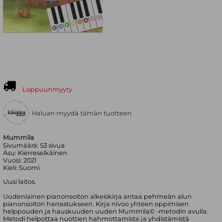
Loppuunmyyty
Haluan myydä tämän tuotteen
Mummila
Sivumäärä:
53
sivua
Asu:
Kierreselkäinen
Vuosi:
2021
Kieli:
Suomi
Uusi laitos.
Uudenlainen pianonsoiton alkeiskirja antaa pehmeän alun
pianonsoiton harrastukseen. Kirja nivoo yhteen oppimisen
helppouden ja hauskuuden uuden Mummila© -metodin avulla.
Metodi helpottaa nuottien hahmottamista ja yhdistämistä