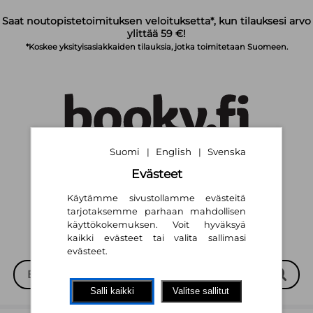
Siirry pääsisältöön
Saat noutopistetoimituksen veloituksetta*, kun tilauksesi arvo
ylittää 59 €!
*Koskee yksityisasiakkaiden tilauksia, jotka toimitetaan Suomeen.
Suomi
English
Svenska
|
|
Suomi
English
Svenska
|
|
Evästeet
Käytämme sivustollamme evästeitä
tarjotaksemme parhaan mahdollisen
käyttökokemuksen. Voit hyväksyä
kaikki evästeet tai valita sallimasi
evästeet.
Salli kaikki
Valitse sallitut