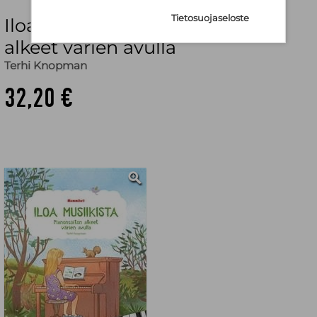
Tietosuojaseloste
Iloa musiikista : pianonsoiton
alkeet värien avulla
Terhi Knopman
32,20 €