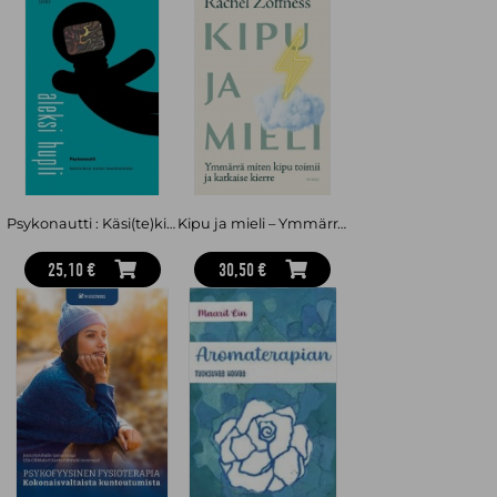
Psykonautti : Käsi(te)kirja mielen manifestointiin
Kipu ja mieli – Ymmärrä miten kipu toimii ja katkaise kierre
25,10 €
30,50 €