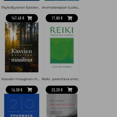
Psykofyysinen fysioterapia : kokonaisvaltaista kuntoutusta
Aromaterapian tuoksuvaa hoivaa
147,40 €
17,80 €
Kasvien maaginen maailma
Reiki : parantava energia
16,30 €
23,20 €