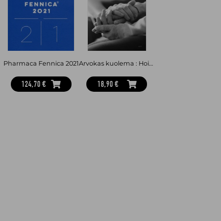
Pharmaca Fennica 2021
Arvokas kuolema : Hoitoa loppuun asti, ei elämän lopettamista : Palliatiivinen hoito vastauksena eutanasian väärään lupaukseen
124,70 €
18,90 €