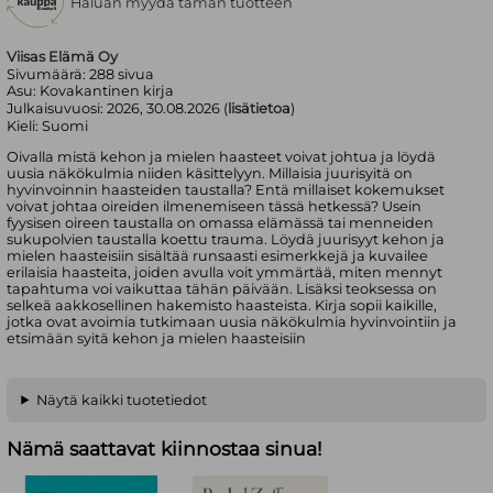
Haluan myydä tämän tuotteen
Viisas Elämä Oy
Sivumäärä:
288
sivua
Asu:
Kovakantinen kirja
Julkaisuvuosi:
2026, 30.08.2026 (
lisätietoa
)
Kieli:
Suomi
Oivalla mistä kehon ja mielen haasteet voivat johtua ja löydä
uusia näkökulmia niiden käsittelyyn. Millaisia juurisyitä on
hyvinvoinnin haasteiden taustalla? Entä millaiset kokemukset
voivat johtaa oireiden ilmenemiseen tässä hetkessä? Usein
fyysisen oireen taustalla on omassa elämässä tai menneiden
sukupolvien taustalla koettu trauma. Löydä juurisyyt kehon ja
mielen haasteisiin sisältää runsaasti esimerkkejä ja kuvailee
erilaisia haasteita, joiden avulla voit ymmärtää, miten mennyt
tapahtuma voi vaikuttaa tähän päivään. Lisäksi teoksessa on
selkeä aakkosellinen hakemisto haasteista. Kirja sopii kaikille,
jotka ovat avoimia tutkimaan uusia näkökulmia hyvinvointiin ja
etsimään syitä kehon ja mielen haasteisiin
Näytä kaikki tuotetiedot
Nämä saattavat kiinnostaa sinua!