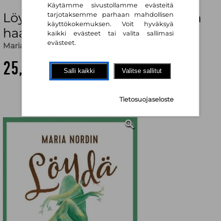
Käytämme sivustollamme evästeitä
Löydä juurisyyt kehon ja mielen
tarjotaksemme parhaan mahdollisen
käyttökokemuksen. Voit hyväksyä
haasteisiin
kaikki evästeet tai valita sallimasi
evästeet.
Maria Nordin
25,80 €
Salli kaikki
Valitse sallitut
Tietosuojaseloste