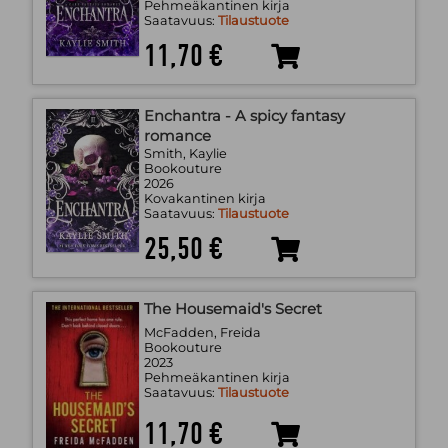
Pehmeäkantinen kirja
Saatavuus:
Tilaustuote
11,70 €
Enchantra - A spicy fantasy
romance
Smith, Kaylie
Bookouture
2026
Kovakantinen kirja
Saatavuus:
Tilaustuote
25,50 €
The Housemaid's Secret
McFadden, Freida
Bookouture
2023
Pehmeäkantinen kirja
Saatavuus:
Tilaustuote
11,70 €