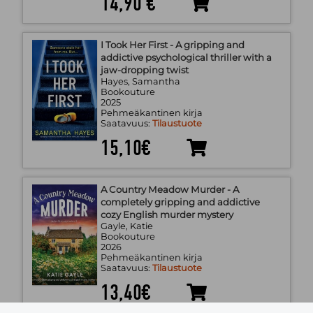
14,90 €
I Took Her First - A gripping and
addictive psychological thriller with a
jaw-dropping twist
Hayes, Samantha
Bookouture
2025
Pehmeäkantinen kirja
Saatavuus:
Tilaustuote
15,10€
A Country Meadow Murder - A
completely gripping and addictive
cozy English murder mystery
Gayle, Katie
Bookouture
2026
Pehmeäkantinen kirja
Saatavuus:
Tilaustuote
13,40€