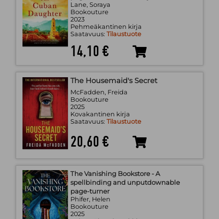
Lane, Soraya
Bookouture
2023
Pehmeäkantinen kirja
Saatavuus:
Tilaustuote
14,10 €
The Housemaid's Secret
McFadden, Freida
Bookouture
2025
Kovakantinen kirja
Saatavuus:
Tilaustuote
20,60 €
The Vanishing Bookstore - A
spellbinding and unputdownable
page-turner
Phifer, Helen
Bookouture
2025