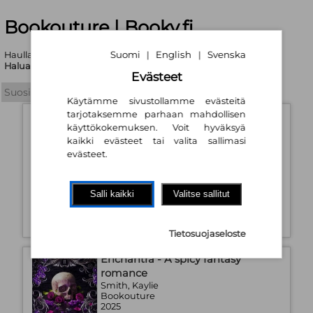
Bookouture | Booky.fi
Suomi
English
Svenska
|
|
Haullasi löytyi yhteensä 2700 tuotetta
Haluatko tarkentaa hakukriteerejä?
Evästeet
Käytämme sivustollamme evästeitä
tarjotaksemme parhaan mahdollisen
Phantasma - A dark fantasy
käyttökokemuksen. Voit hyväksyä
romance
kaikki evästeet tai valita sallimasi
Smith, Kaylie
evästeet.
Bookouture
2025
Pehmeäkantinen kirja
Saatavuus:
Tilaustuote
Salli kaikki
Valitse sallitut
11,70 €
Tietosuojaseloste
Enchantra - A spicy fantasy
romance
Smith, Kaylie
Bookouture
2025