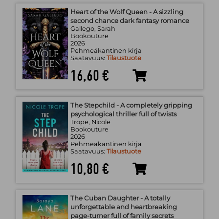
Heart of the Wolf Queen - A sizzling
second chance dark fantasy romance
Gallego, Sarah
Bookouture
2026
Pehmeäkantinen kirja
Saatavuus:
Tilaustuote
16,60 €
The Stepchild - A completely gripping
psychological thriller full of twists
Trope, Nicole
Bookouture
2026
Pehmeäkantinen kirja
Saatavuus:
Tilaustuote
10,80 €
The Cuban Daughter - A totally
unforgettable and heartbreaking
page-turner full of family secrets