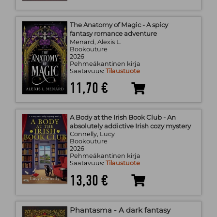
The Anatomy of Magic - A spicy
fantasy romance adventure
Menard, Alexis L.
Bookouture
2026
Pehmeäkantinen kirja
Saatavuus:
Tilaustuote
11,70 €
A Body at the Irish Book Club - An
absolutely addictive Irish cozy mystery
Connelly, Lucy
Bookouture
2026
Pehmeäkantinen kirja
Saatavuus:
Tilaustuote
13,30 €
Phantasma - A dark fantasy