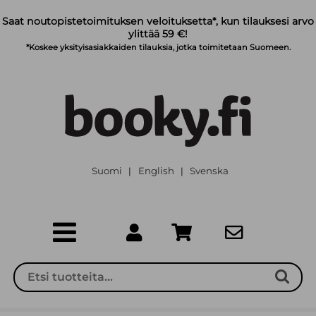
Siirry pääsisältöön
Saat noutopistetoimituksen veloituksetta*, kun tilauksesi arvo
ylittää 59 €!
*Koskee yksityisasiakkaiden tilauksia, jotka toimitetaan Suomeen.
Suomi
English
Svenska
|
|