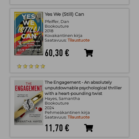
Yes We (Still) Can
Pfeiffer, Dan
Bookouture
2018
Kovakantinen kirja
Saatavuus:
Tilaustuote
60,30 €
The Engagement - An absolutely
unputdownable psychological thriller
with a heart-pounding twist
Hayes, Samantha
Bookouture
2024
Pehmeäkantinen kirja
Saatavuus:
Tilaustuote
11,70 €