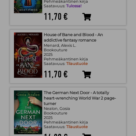
Pehmeäkantinen kirja
Saatavuus:
Tulossa!
11,70 €
House of Bane and Blood - An
addictive fantasy romance
Menard, Alexis L.
Bookouture
2025
Pehmeäkantinen kirja
Saatavuus:
Tilaustuote
11,70 €
The German Next Door - A totally
heart-wrenching World War 2 page-
turner
Nealon, Gosia
Bookouture
2025
Pehmeäkantinen kirja
Saatavuus:
Tilaustuote