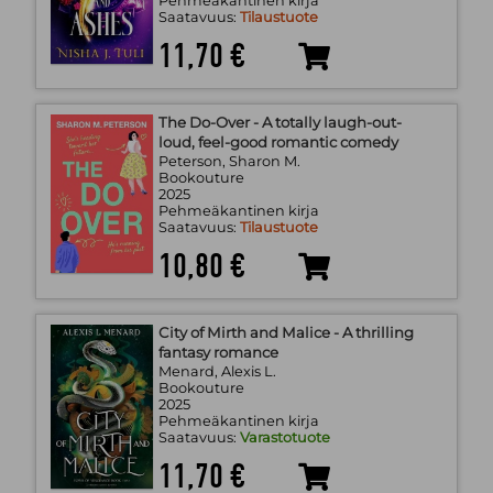
Pehmeäkantinen kirja
Saatavuus:
Tilaustuote
11,70 €
The Do-Over - A totally laugh-out-
loud, feel-good romantic comedy
Peterson, Sharon M.
Bookouture
2025
Pehmeäkantinen kirja
Saatavuus:
Tilaustuote
10,80 €
City of Mirth and Malice - A thrilling
fantasy romance
Menard, Alexis L.
Bookouture
2025
Pehmeäkantinen kirja
Saatavuus:
Varastotuote
11,70 €