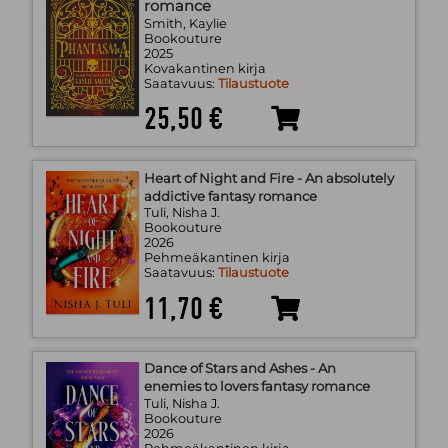
romance
Smith, Kaylie
Bookouture
2025
Kovakantinen kirja
Saatavuus:
Tilaustuote
25,50 €
Heart of Night and Fire - An absolutely
addictive fantasy romance
Tuli, Nisha J.
Bookouture
2026
Pehmeäkantinen kirja
Saatavuus:
Tilaustuote
11,70 €
Dance of Stars and Ashes - An
enemies to lovers fantasy romance
Tuli, Nisha J.
Bookouture
2026