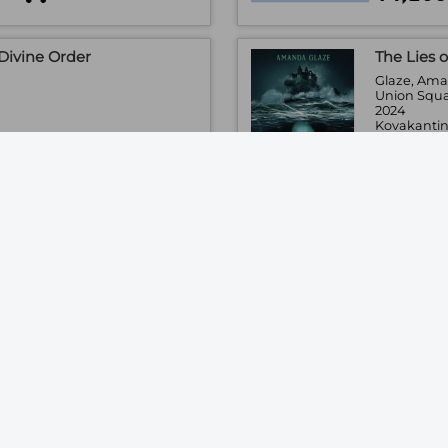
Divine Order
The Lies 
Glaze, Am
.
Union Squa
2024
Kovakantin
uote
Saatavuus
13,90€
 - A True Story of Positivity
Hunger's 
 in 10 Lessons
Robin, Tayl
, Marcos
Union Squa
.
2025
Pehmeäkan
irja
Saatavuus
uote
16,90€
rom Pythagoras to the 57th
The Littl