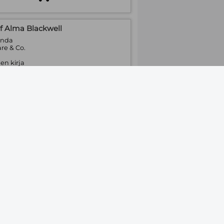
of Alma Blackwell
anda
re & Co.
en kirja
:
Tilaustuote
Bite
or
re & Co.
tinen kirja
:
Tilaustuote
e Mermaid & Other Tales