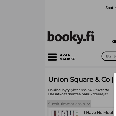
Siirry pääsisältöön
Saat 
K
AVAA
VALIKKO
Union Square & Co | 
Haullasi löytyi yhteensä 3481 tuotetta
Haluatko tarkentaa hakukriteerejä?
I Have No Mouth