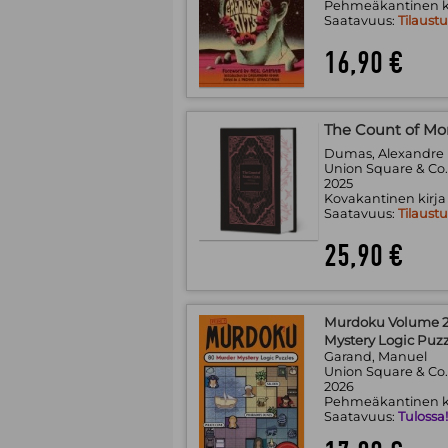
Pehmeäkantinen k
Saatavuus:
Tilaust
16,90 €
The Count of Mo
Dumas, Alexandre
Union Square & Co
2025
Kovakantinen kirja
Saatavuus:
Tilaust
25,90 €
Murdoku Volume 2:
Mystery Logic Puzz
Garand, Manuel
Union Square & Co
2026
Pehmeäkantinen k
Saatavuus:
Tulossa