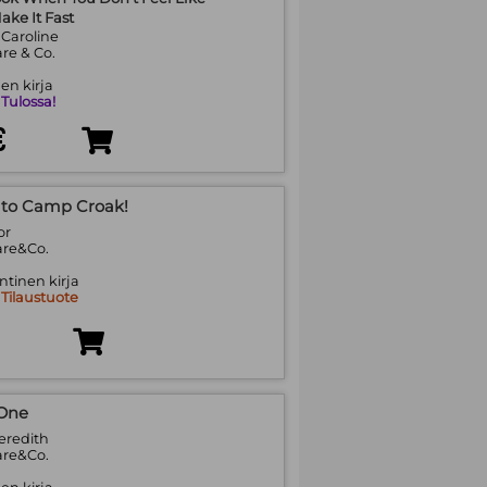
ake It Fast
Caroline
re & Co.
en kirja
:
Tulossa!
€
to Camp Croak!
or
are&Co.
tinen kirja
:
Tilaustuote
 One
eredith
are&Co.