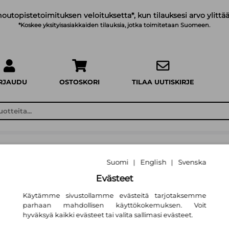
noutopistetoimituksen veloituksetta*, kun tilauksesi arvo ylittää
*Koskee yksityisasiakkaiden tilauksia, jotka toimitetaan Suomeen.
IRJAUDU
OSTOSKORI
TILAA UUTISKIRJE
Booky.fi
Suomi
English
Svenska
|
|
Evästeet
Käytämme sivustollamme evästeitä tarjotaksemme
parhaan mahdollisen käyttökokemuksen. Voit
hyväksyä kaikki evästeet tai valita sallimasi evästeet.
, and I Must Scream
Pigeon Wo