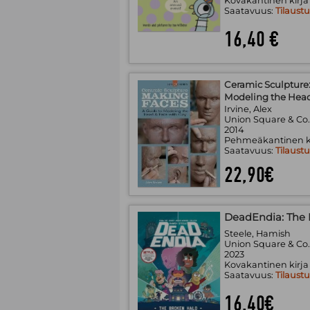
Kovakantinen kirja
Saatavuus:
Tilaust
16,40 €
Ceramic Sculpture:
Modeling the Head
Irvine, Alex
Union Square & Co
2014
Pehmeäkantinen k
Saatavuus:
Tilaust
22,90€
DeadEndia: The 
Steele, Hamish
Union Square & Co
2023
Kovakantinen kirja
Saatavuus:
Tilaust
16,40€