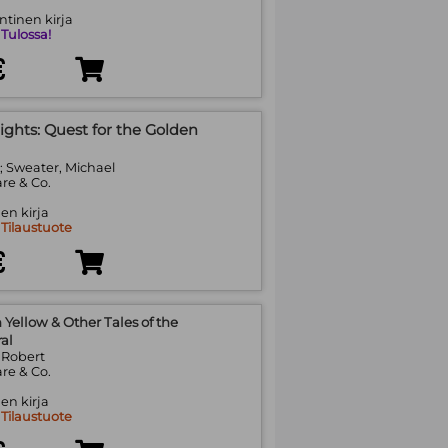
tinen kirja
:
Tulossa!
€
ghts: Quest for the Golden
; Sweater, Michael
re & Co.
en kirja
:
Tilaustuote
€
 Yellow & Other Tales of the
al
 Robert
re & Co.
en kirja
:
Tilaustuote