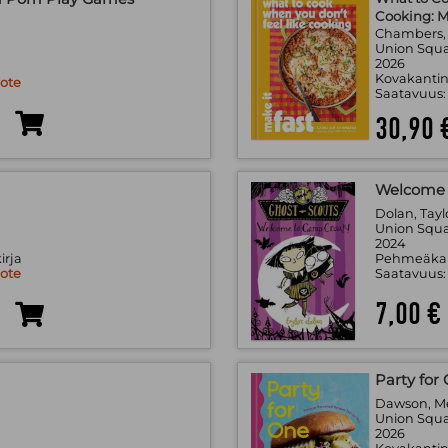
Cooking: M
Chambers, 
.
Union Squa
2026
Kovakantin
uote
Saatavuus
30,90 
Welcome 
Dolan, Tayl
.
Union Squ
2024
irja
Pehmeäkan
uote
Saatavuus
7,00 €
Party for
Dawson, M
.
Union Squ
2026