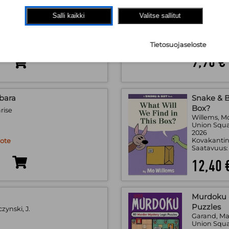
Mo Willem
Salli kaikki
Valitse sallitut
.
Union Squ
2026
irja
Pahvisivuin
!
Saatavuus
Tietosuojaseloste
9,90 €
bara
Snake & B
Box?
rise
Willems, M
.
Union Squa
2026
Kovakantin
uote
Saatavuus
12,40 
Murdoku -
Puzzles
czynski, J.
Garand, M
.
Union Squa