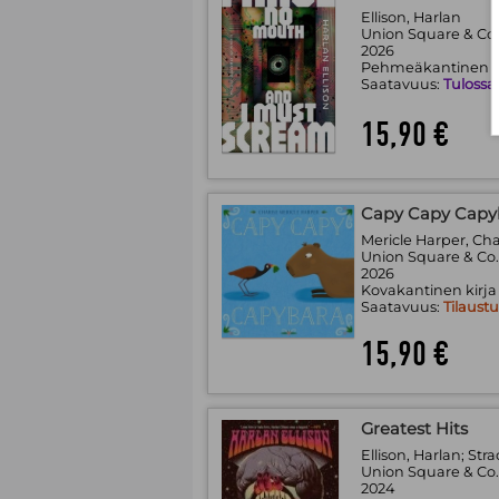
Ellison, Harlan
Union Square & Co
2026
Pehmeäkantinen k
Saatavuus:
Tulossa
15,90 €
Capy Capy Capy
Mericle Harper, Cha
Union Square & Co
2026
Kovakantinen kirja
Saatavuus:
Tilaust
15,90 €
Greatest Hits
Ellison, Harlan; Stra
Union Square & Co
2024