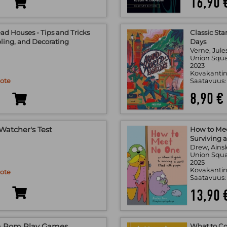
16,90 
ead Houses - Tips and Tricks
Classic Sta
ling, and Decorating
Days
Verne, Jul
.
Union Squa
2023
Kovakantin
uote
Saatavuus
8,90 €
Watcher's Test
How to Mee
Surviving 
Drew, Ains
.
Union Squa
2025
Kovakantin
uote
Saatavuus
13,90 
m Pom Play Games
What to Co