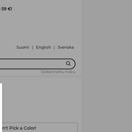
 59 €!
Suomi
English
Svenska
|
|
Tarkennettu haku
n't Pick a Color!