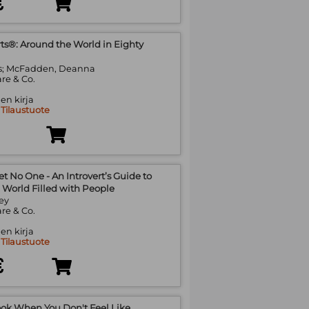
€
rts®: Around the World in Eighty
es; McFadden, Deanna
re & Co.
en kirja
:
Tilaustuote
t No One - An Introvert’s Guide to
a World Filled with People
ley
re & Co.
en kirja
:
Tilaustuote
€
ok When You Don't Feel Like