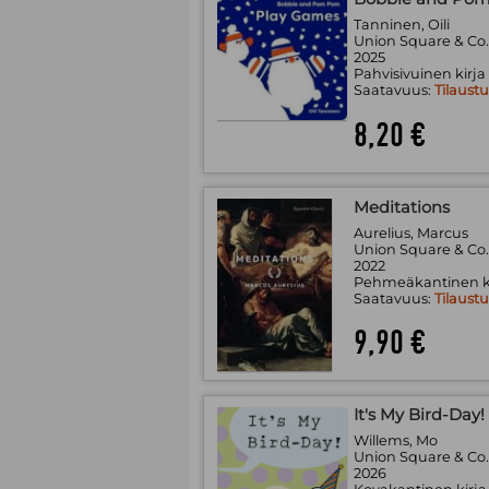
Tanninen, Oili
Union Square & Co
2025
Pahvisivuinen kirja
Saatavuus:
Tilaust
8,20 €
Meditations
Aurelius, Marcus
Union Square & Co
2022
Pehmeäkantinen k
Saatavuus:
Tilaust
9,90 €
It's My Bird-Day!
Willems, Mo
Union Square & Co
2026