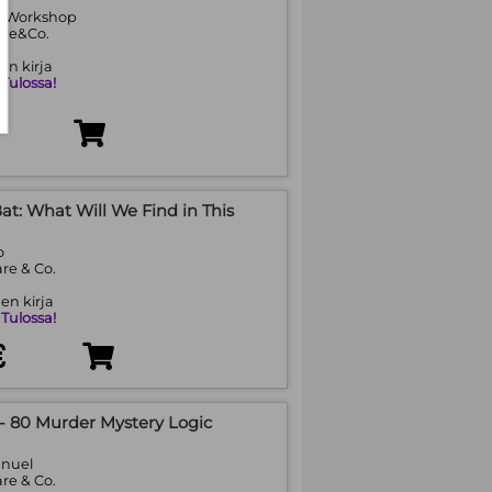
s Workshop
are&Co.
en kirja
:
Tulossa!
at: What Will We Find in This
o
re & Co.
en kirja
:
Tulossa!
€
 80 Murder Mystery Logic
anuel
re & Co.