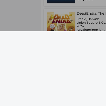
DeadEndia: The 
Steele, Hamish
Union Square & Co
2024
Kovakantinen kirja
Saatavuus:
Tilaust
16,40€
The Next Good Thing
and Transformation
Maikranz, D.; Perez
Union Square & Co
2024
Pehmeäkantinen k
Saatavuus:
Tilaust
10,90€
The Math Book - F