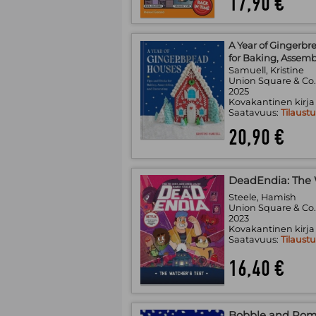
17,90 €
A Year of Gingerbr
for Baking, Assemb
Samuell, Kristine
Union Square & Co
2025
Kovakantinen kirja
Saatavuus:
Tilaust
20,90 €
DeadEndia: The 
Steele, Hamish
Union Square & Co
2023
Kovakantinen kirja
Saatavuus:
Tilaust
16,40 €
Bobble and Po