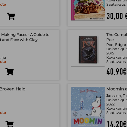
Kovakantin
uote
Saatavuus
30,00 
 Making Faces - A Guide to
The Comple
 and Face with Clay
Poe
Poe, Edgar
.
Union Squa
2015
irja
Kovakantin
uote
Saatavuus
40,90€
Broken Halo
Moomin a
Jansson, T
.
Union Squ
2022
Kovakantin
uote
Saatavuus
14,20€