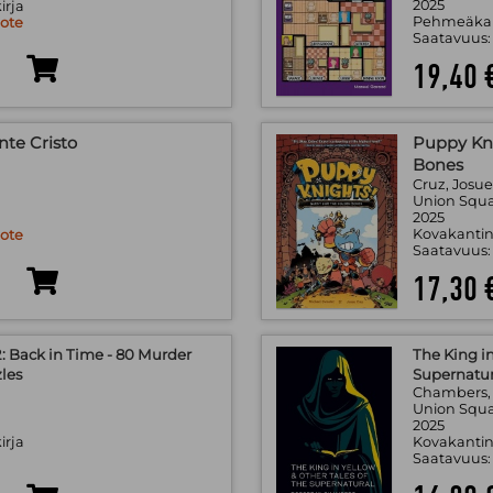
2025
irja
Pehmeäkan
uote
Saatavuus
19,40 
nte Cristo
Puppy Kni
Bones
Cruz, Josue
.
Union Squa
2025
Kovakantin
uote
Saatavuus
17,30 
 Back in Time - 80 Murder
The King in
les
Supernatur
Chambers,
.
Union Squa
2025
irja
Kovakantin
!
Saatavuus