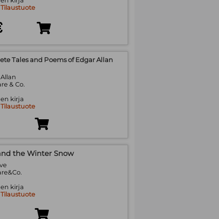
en kirja
:
Tilaustuote
€
te Tales and Poems of Edgar Allan
 Allan
re & Co.
en kirja
:
Tilaustuote
nd the Winter Snow
ove
are&Co.
en kirja
:
Tilaustuote