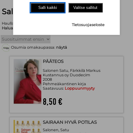
Salli kaikki
Valitse sallitut
Salonen Satu | Booky.fi
Haullasi löytyi yhteensä 7 tuotetta
Tietosuojaseloste
Haluatko tarkentaa hakukriteerejä?
Osumia omakaupassa:
näytä
PÄÄTEOS
Salonen Satu, Färkkilä Markus
Kustannus oy Duodecim
2008
Pehmeäkantinen kirja
Saatavuus:
Loppuunmyyty
8,50 €
SAIRAAN HYVÄ POTILAS
Salonen, Satu