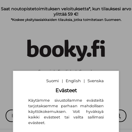
Siirry pääsisältöön
Saat noutopistetoimituksen veloituksetta*, kun tilauksesi arvo
ylittää 59 €!
*Koskee yksityisasiakkaiden tilauksia, jotka toimitetaan Suomeen.
Suomi
English
Svenska
|
|
Suomi
English
Svenska
|
|
Evästeet
Käytämme sivustollamme evästeitä
tarjotaksemme parhaan mahdollisen
käyttökokemuksen. Voit hyväksyä
kaikki evästeet tai valita sallimasi
evästeet.