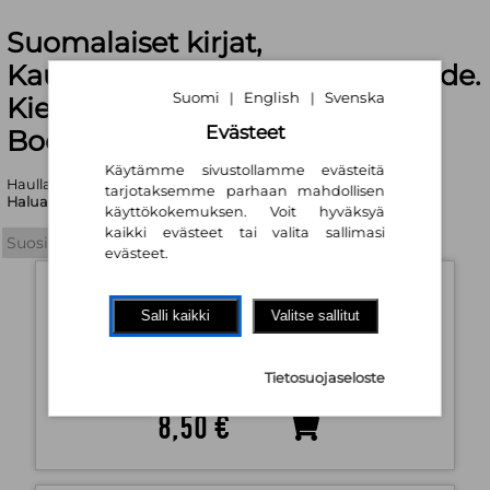
Suomalaiset kirjat,
Kaunokirjallisuus. Kirjallisuustiede.
Suomi
English
Svenska
|
|
Kielitiede, Kertomakirjallisuus |
Evästeet
Booky.fi
Käytämme sivustollamme evästeitä
Haullasi löytyi yhteensä 711 tuotetta
tarjotaksemme parhaan mahdollisen
Haluatko tarkentaa hakukriteerejä?
käyttökokemuksen. Voit hyväksyä
kaikki evästeet tai valita sallimasi
evästeet.
Ärrän kierrän -puuhakirja 5+
Marita Mäntyvaara
Salli kaikki
Valitse sallitut
Sanoma Pro Oy
2017
Jokin muu kirjan muoto
Saatavuus:
Tilaustuote
Tietosuojaseloste
8,50 €