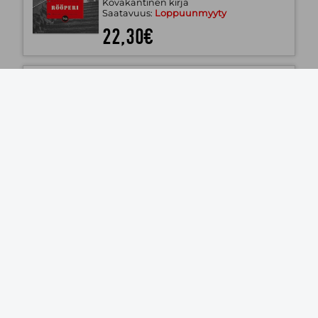
Kovakantinen kirja
Saatavuus:
Loppuunmyyty
22,30€
Pöökö päättää uskaltaa
Sari Airola; Riitta-Liisa Heikkinen
WSOY
2012
Kovakantinen kirja
Saatavuus:
Loppuunmyyty
17,00€
Minä olen Peppi Pitkätossu
Astrid Lindgren; Laila Järvinen (käänt.)
WSOY
2014
Kovakantinen kirja
Saatavuus:
Loppuunmyyty
22,40€