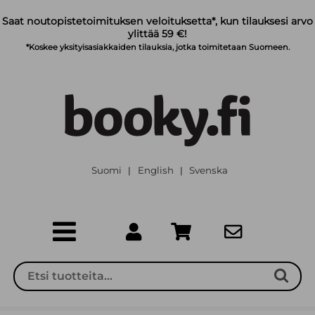
Siirry pääsisältöön
Saat noutopistetoimituksen veloituksetta*, kun tilauksesi arvo
ylittää 59 €!
*Koskee yksityisasiakkaiden tilauksia, jotka toimitetaan Suomeen.
Suomi
English
Svenska
|
|