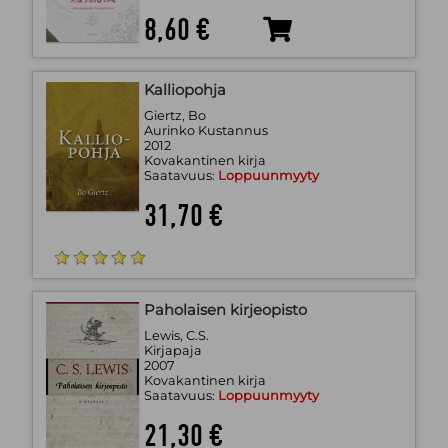
8,60 €
Kalliopohja
Giertz, Bo
Aurinko Kustannus
2012
Kovakantinen kirja
Saatavuus:
Loppuunmyyty
31,70 €
Paholaisen kirjeopisto
Lewis, C.S.
Kirjapaja
2007
Kovakantinen kirja
Saatavuus:
Loppuunmyyty
21,30 €