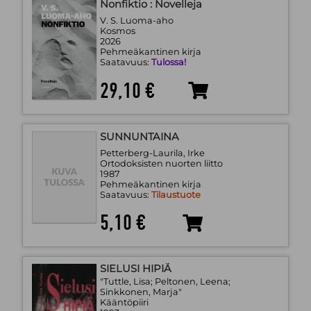
Nonfiktio : Novelleja
V. S. Luoma-aho
Kosmos
2026
Pehmeäkantinen kirja
Saatavuus:
Tulossa!
29,10 €
SUNNUNTAINA
Petterberg-Laurila, Irke
Ortodoksisten nuorten liitto
1987
Pehmeäkantinen kirja
Saatavuus:
Tilaustuote
5,10 €
SIELUSI HIPIÄ
"Tuttle, Lisa; Peltonen, Leena;
Sinkkonen, Marja"
Kääntöpiiri