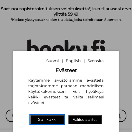
Siirry pääsisältöön
Saat noutopistetoimituksen veloituksetta*, kun tilauksesi arvo
ylittää 59 €!
*Koskee yksityisasiakkaiden tilauksia, jotka toimitetaan Suomeen.
Suomi
English
Svenska
|
|
Evästeet
Suomi
English
Svenska
|
|
Käytämme sivustollamme evästeitä
tarjotaksemme parhaan mahdollisen
käyttökokemuksen. Voit hyväksyä
kaikki evästeet tai valita sallimasi
evästeet.
Salli kaikki
Valitse sallitut