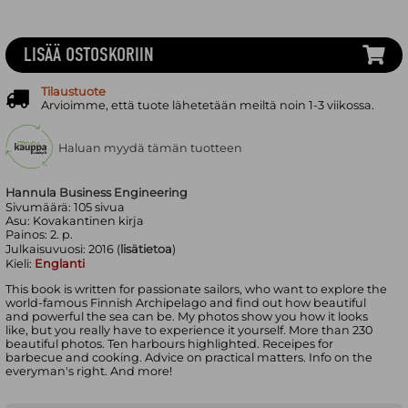
LISÄÄ OSTOSKORIIN
Tilaustuote
Arvioimme, että tuote lähetetään meiltä noin 1-3 viikossa.
Haluan myydä tämän tuotteen
Hannula Business Engineering
Sivumäärä:
105
sivua
Asu:
Kovakantinen kirja
Painos:
2. p.
Julkaisuvuosi:
2016 (
lisätietoa
)
Kieli:
Englanti
This book is written for passionate sailors, who want to explore the
world-famous Finnish Archipelago and find out how beautiful
and powerful the sea can be. My photos show you how it looks
like, but you really have to experience it yourself. More than 230
beautiful photos. Ten harbours highlighted. Receipes for
barbecue and cooking. Advice on practical matters. Info on the
everyman's right. And more!