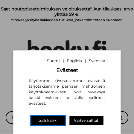
Siirry pääsisältöön
Saat noutopistetoimituksen veloituksetta*, kun tilauksesi arvo
ylittää 59 €!
*Koskee yksityisasiakkaiden tilauksia, jotka toimitetaan Suomeen.
Suomi
English
Svenska
|
|
Evästeet
Suomi
English
Svenska
|
|
Käytämme sivustollamme evästeitä
tarjotaksemme parhaan mahdollisen
käyttökokemuksen. Voit hyväksyä
kaikki evästeet tai valita sallimasi
evästeet.
Salli kaikki
Valitse sallitut