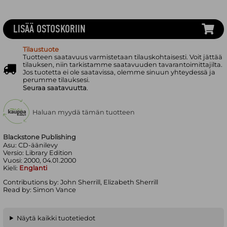
LISÄÄ OSTOSKORIIN
Tilaustuote
Tuotteen saatavuus varmistetaan tilauskohtaisesti. Voit jättää
tilauksen, niin tarkistamme saatavuuden tavarantoimittajilta.
Jos tuotetta ei ole saatavissa, olemme sinuun yhteydessä ja
perumme tilauksesi.
Seuraa saatavuutta
.
Haluan myydä tämän tuotteen
Blackstone Publishing
Asu:
CD-äänilevy
Versio:
Library Edition
Vuosi:
2000, 04.01.2000
Kieli:
Englanti
Contributions by: John Sherrill, Elizabeth Sherrill
Read by: Simon Vance
Näytä kaikki tuotetiedot