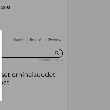
 59 €!
Suomi
English
Svenska
|
|
Tarkennettu haku
iset ominaisuudet
mat