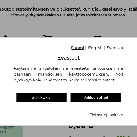
noutopistetoimituksen veloituksetta*, kun tilauksesi arvo ylittää
*Koskee yksityisasiakkaiden tilauksia, jotka toimitetaan Suomeen.
Suomi
|
English
|
Svenska
IRJAUDU
OSTOSKORI
TILAA UUTISKIRJE
Evästeet
Käytämme sivustollamme evästeitä tarjotaksemme
parhaan mahdollisen käyttökokemuksen. Voit
hyväksyä kaikki evästeet tai valita sallimasi evästeet.
Kasvien metafyys
Salli kaikki
Valitse sallitut
ja parantavat voi
Franz Hartmann
Tietosuojaseloste
8,60 €