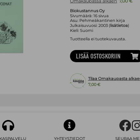
Omakaupassa alkaen
7,00 €
Biokustannus Oy
Sivumäärä:
16
sivua
Asu:
Pehmeäkantinen kirja
Julkaisuvuosi:
2003 (
lisätietoa
)
Kieli:
Suomi
Tuotteella ei tuotekuvausta.
LISÄÄ OSTOSKORIIN
Tilaa Omakaupasta alkae
7,00 €
AKASPALVELU
YHTEYSTIEDOT
SEURAA ME