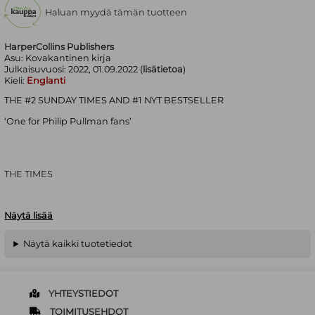
Haluan myydä tämän tuotteen
HarperCollins Publishers
Asu:
Kovakantinen kirja
Julkaisuvuosi:
2022, 01.09.2022 (
lisätietoa
)
Kieli:
Englanti
THE #2 SUNDAY TIMES AND #1 NYT BESTSELLER
‘One for Philip Pullman fans’
THE TIMES
Näytä lisää
‘This one is an automatic buy’
Näytä kaikki tuotetiedot
GLAMOUR
YHTEYSTIEDOT
TOIMITUSEHDOT