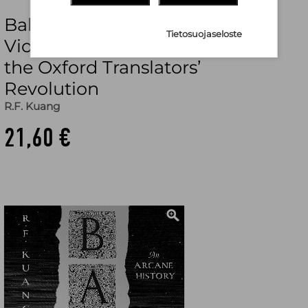
Babel - Or the Necessity of
Tietosuojaseloste
Violence: an Arcane History of
the Oxford Translators’
Revolution
R.F. Kuang
21,60 €