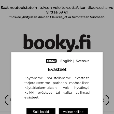
Siirry pääsisältöön
Saat noutopistetoimituksen veloituksetta*, kun tilauksesi arvo
ylittää 59 €!
*Koskee yksityisasiakkaiden tilauksia, jotka toimitetaan Suomeen.
Suomi
|
English
|
Svenska
Suomi
English
Svenska
|
|
Evästeet
Käytämme sivustollamme evästeitä
tarjotaksemme parhaan mahdollisen
käyttökokemuksen. Voit hyväksyä
kaikki evästeet tai valita sallimasi
evästeet.
Salli kaikki
Valitse sallitut