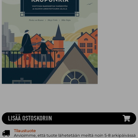
LISÄÄ OSTOSKORIIN
Tilaustuote
Arvioimme, että tuote lähetetään meiltä noin 5-8 arkipäivässä