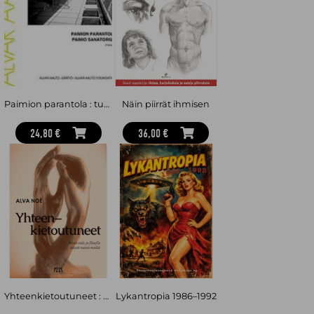
Paimion parantola : tuberkuloosiparantola, Paimio 1929-32, Alvar Aallon arkkitehtuuria no 1
Näin piirrät ihmisen
24,80 €
36,00 €
Yhteenkietoutuneet : miten taide ja filosofia tekevät meistä meidät
Lykantropia 1986–1992