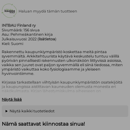
Haluan myydä tämän tuotteen
INTBAU Finland ry
Sivumäärä:
156
sivua
Asu:
Pehmeäkantinen kirja
Julkaisuvuosi:
2022 (
lisätietoa
)
Kieli:
Suomi
Rakennettu kaupunkiympäristö koskettaa meitä pintaa
syvemmältä. Arkkitehtuurista käytävä keskustelu tuntuu välillä
pyörivän pinnallisesti rakennusten ulkonäköön liittyvissä asioissa,
vaikka sen juuret ovat paljon syvemmällä eli siinä tiedossa, miten
ympäristö vaikuttaa koko fysiologiaamme ja yleiseen
hyvinvointiimme.
Kirjassa tarkastellaan viihtyisän kaupunkiympäristön osatekijöitä
ja kaupungissa aistittavan kauneuden olemusta monesta eri
näkökulmasta. Kirjan lähestymiskulma aiheeseen on
poikkitieteellinen ja ääneen pääsevät arkkitehtien ohella myös
Näytä lisää
historioitsijat, lääkärit, sosiologit ja monen muun alan
ammattilaiset. Olemme kaikki rakennetun ympäristön käyttäjiä,
mutta kaupunkiympäristön kehityksestä käytävässä
Näytä kaikki tuotetiedot
keskustelussa ns. maallikoiden mielipide jää usein toisarvoiseksi.
Tämä kirja pyrkii nostamaan esiin näkemyksiä
moniulotteisemmin ja avaamaan rakennetun ympäristön
Nämä saattavat kiinnostaa sinua!
merkitystä ja vaikuttavuutta monialaisemmin.