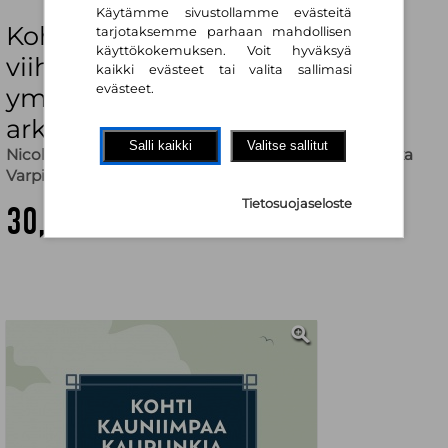
Käytämme sivustollamme evästeitä
Kohti kauniimpaa kaupunkia :
tarjotaksemme parhaan mahdollisen
käyttökokemuksen. Voit hyväksyä
viihtyisän rakennetun
kaikki evästeet tai valita sallimasi
evästeet.
ympäristön ja kauniin
arkkitehtuurin jäljillä
Salli kaikki
Valitse sallitut
Nicolas von Kraemer (toim.)
,
Marjo Uotila (toim.)
,
Mika
Varpio (toim.)
Tietosuojaseloste
30,00 €