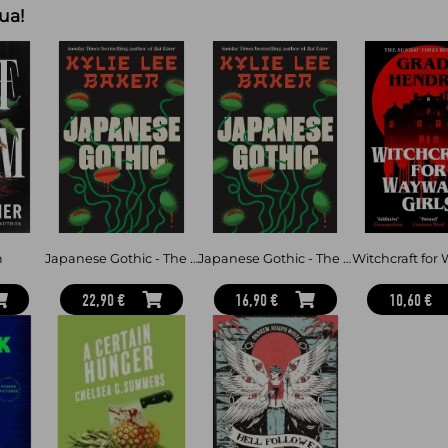
protagonist. But what if the leadi
ua!
an alternate history of the most f
silver screen. Only this time, the kn
m
Japanese Gothic - The instant Sunday Times bestseller. An all-new haunted house Samurai horror from the bestselling author of Ba
Japanese Gothic - The instant Sunday Times bestseller. An all-new haunted house Samurai horror from the bestselling author of Ba
22,90 €
16,90 €
10,60 €