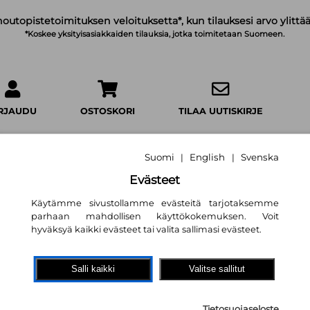
noutopistetoimituksen veloituksetta*, kun tilauksesi arvo ylittää
*Koskee yksityisasiakkaiden tilauksia, jotka toimitetaan Suomeen.
IRJAUDU
OSTOSKORI
TILAA UUTISKIRJE
Suomi
English
Svenska
|
|
Evästeet
Käytämme sivustollamme evästeitä tarjotaksemme
Marion
parhaan mahdollisen käyttökokemuksen. Voit
Leah Rowan
hyväksyä kaikki evästeet tai valita sallimasi evästeet.
10,50 €
Salli kaikki
Valitse sallitut
Titan Books Ltd
Tietosuojaseloste