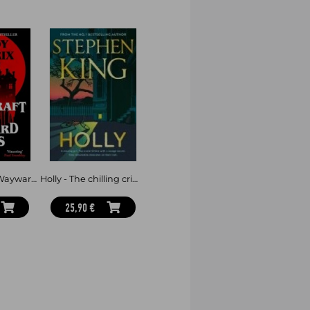
ng lady had fought back? Marion offers
amous dead blonde to ever grace the
ife is in her hands-and she's no victim.
Witchcraft for Wayward Girls
Holly - The chilling crime thriller from the No.1 bestseller
25,90 €