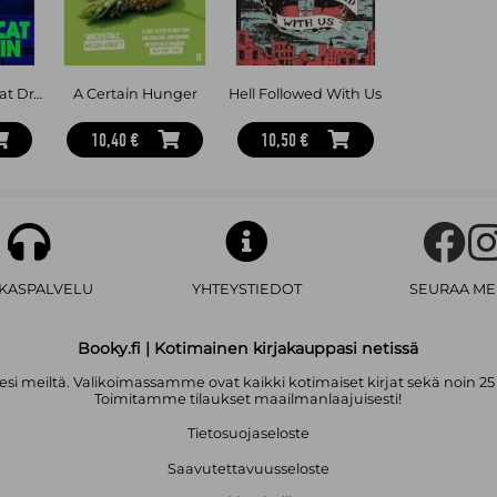
Look What the Cat Dragged In
A Certain Hunger
Hell Followed With Us
10,40 €
10,50 €
AKASPALVELU
YHTEYSTIEDOT
SEURAA ME
Booky.fi | Kotimainen kirjakauppasi netissä
i meiltä. Valikoimassamme ovat kaikki kotimaiset kirjat sekä noin 25
Toimitamme tilaukset maailmanlaajuisesti!
Tietosuojaseloste
Saavutettavuusseloste