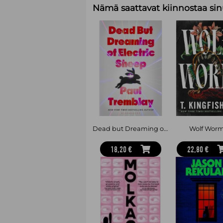
Nämä saattavat kiinnostaa sin
Dead but Dreaming of Electric Sheep - The most anticipated AI Horror of 2026 from a master of the genre
Wolf Wor
18,20 €
22,80 €