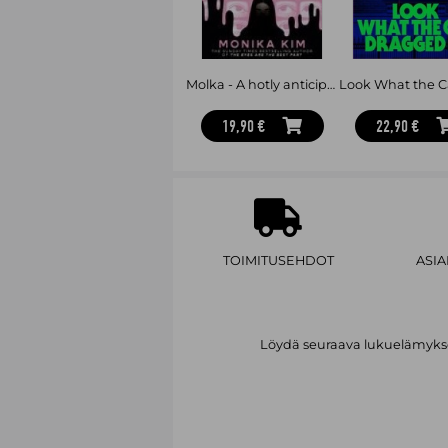
Molka - A hotly anticipated new novel from the bestselling author of THE EYES ARE THE BEST PART
19,90 €
22,90 €
TOIMITUSEHDOT
ASI
Löydä seuraava lukuelämykses