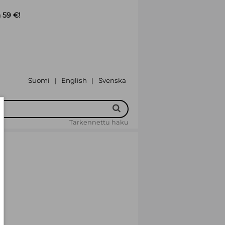
 59 €!
Suomi
English
Svenska
|
|
Tarkennettu haku