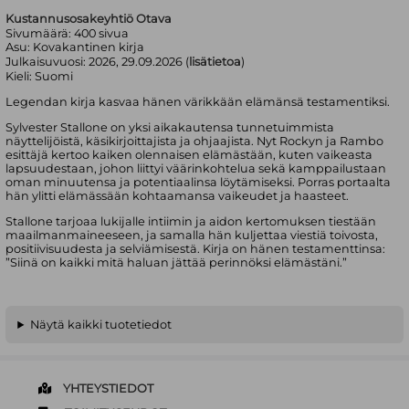
Kustannusosakeyhtiö Otava
Sivumäärä:
400
sivua
Asu:
Kovakantinen kirja
Julkaisuvuosi:
2026, 29.09.2026 (
lisätietoa
)
Kieli:
Suomi
Legendan kirja kasvaa hänen värikkään elämänsä testamentiksi.
Sylvester Stallone on yksi aikakautensa tunnetuimmista
näyttelijöistä, käsikirjoittajista ja ohjaajista. Nyt Rockyn ja Rambo
esittäjä kertoo kaiken olennaisen elämästään, kuten vaikeasta
lapsuudestaan, johon liittyi väärinkohtelua sekä kamppailustaan
oman minuutensa ja potentiaalinsa löytämiseksi. Porras portaalta
hän ylitti elämässään kohtaamansa vaikeudet ja haasteet.
Stallone tarjoaa lukijalle intiimin ja aidon kertomuksen tiestään
maailmanmaineeseen, ja samalla hän kuljettaa viestiä toivosta,
positiivisuudesta ja selviämisestä. Kirja on hänen testamenttinsa:
”Siinä on kaikki mitä haluan jättää perinnöksi elämästäni.”
Näytä kaikki tuotetiedot
YHTEYSTIEDOT