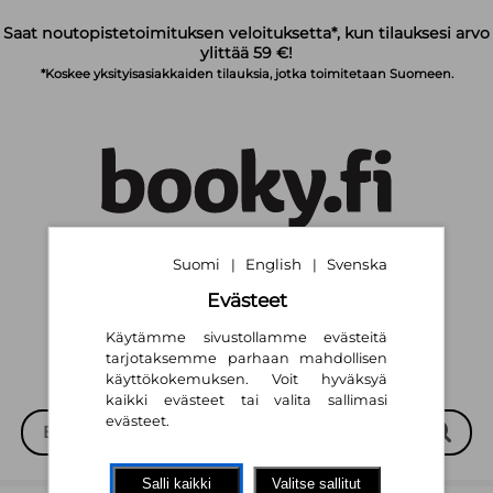
Siirry pääsisältöön
Saat noutopistetoimituksen veloituksetta*, kun tilauksesi arvo
ylittää 59 €!
*Koskee yksityisasiakkaiden tilauksia, jotka toimitetaan Suomeen.
Suomi
English
Svenska
|
|
Suomi
English
Svenska
|
|
Evästeet
Käytämme sivustollamme evästeitä
tarjotaksemme parhaan mahdollisen
käyttökokemuksen. Voit hyväksyä
kaikki evästeet tai valita sallimasi
evästeet.
Salli kaikki
Valitse sallitut