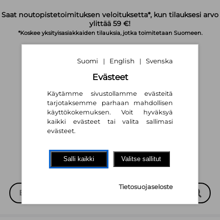
Siirry pääsisältöön
Saat noutopistetoimituksen veloituksetta*, kun tilauksesi arvo
ylittää 59 €!
*Koskee yksityisasiakkaiden tilauksia, jotka toimitetaan Suomeen.
Suomi
English
Svenska
|
|
Evästeet
Käytämme sivustollamme evästeitä
tarjotaksemme parhaan mahdollisen
käyttökokemuksen. Voit hyväksyä
Suomi
English
Svenska
|
|
kaikki evästeet tai valita sallimasi
evästeet.
Salli kaikki
Valitse sallitut
Tietosuojaseloste