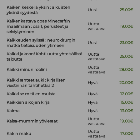
Kaiken keskellä yksin : aikuisten
Uusi
25.00€
yksinäisyydestä
Kaikenkattava opas Minecraftin
Uutta
maailmaan : osa 1, perusteet ja
19.00€
vastaava
selviytyminen
Kaikkeuden sylissä : neurokirurgin
Uusi
23.00€
matka tietoisuuden ytimeen
Kaikki jakoon! Kohti uutta yhteisöllistä
Uutta
25.00€
vastaava
taloutta
Uutta
Kaikki minun roolini
28.00€
vastaava
Kaikki ranteet auki : kirjallisen
Hyvä
20.00€
viestinnän tähtihetkiä 2
Kaikki se mitä en muista
Hyvä
12.00€
Kaikkien aikojen kirja
Hyvä
15.00€
Kaima
Hyvä
13.00€
Uutta
Kaisa-mummin yövieraat
19.00€
vastaava
Uutta
Kakin maku
17.00€
vastaava