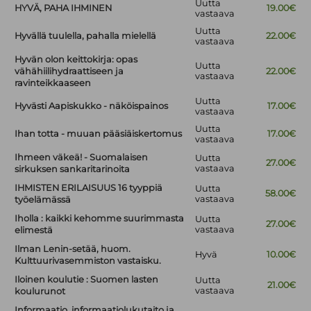
Uutta
HYVÄ, PAHA IHMINEN
19.00€
vastaava
Uutta
Hyvällä tuulella, pahalla mielellä
22.00€
vastaava
Hyvän olon keittokirja: opas
Uutta
vähähiilihydraattiseen ja
22.00€
vastaava
ravinteikkaaseen
Uutta
Hyvästi Aapiskukko - näköispainos
17.00€
vastaava
Uutta
Ihan totta - muuan pääsiäiskertomus
17.00€
vastaava
Ihmeen väkeä! - Suomalaisen
Uutta
27.00€
vastaava
sirkuksen sankaritarinoita
IHMISTEN ERILAISUUS 16 tyyppiä
Uutta
58.00€
vastaava
työelämässä
Iholla : kaikki kehomme suurimmasta
Uutta
27.00€
vastaava
elimestä
Ilman Lenin-setää, huom.
Hyvä
10.00€
Kulttuurivasemmiston vastaisku.
Iloinen koulutie : Suomen lasten
Uutta
21.00€
vastaava
koulurunot
Informaatio, informaatiolukutaito ja