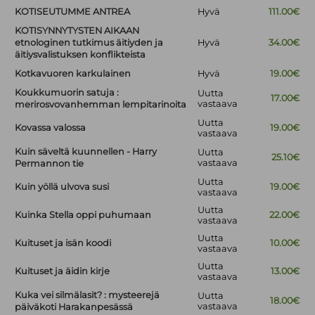
KOTISEUTUMME ANTREA
Hyvä
111.00€
KOTISYNNYTYSTEN AIKAAN
etnologinen tutkimus äitiyden ja
Hyvä
34.00€
äitiysvalistuksen konflikteista
Kotkavuoren karkulainen
Hyvä
19.00€
Koukkumuorin satuja :
Uutta
17.00€
vastaava
merirosvovanhemman lempitarinoita
Uutta
Kovassa valossa
19.00€
vastaava
Kuin säveltä kuunnellen - Harry
Uutta
25.10€
vastaava
Permannon tie
Uutta
Kuin yöllä ulvova susi
19.00€
vastaava
Uutta
Kuinka Stella oppi puhumaan
22.00€
vastaava
Uutta
Kuituset ja isän koodi
10.00€
vastaava
Uutta
Kuituset ja äidin kirje
13.00€
vastaava
Kuka vei silmälasit? : mysteerejä
Uutta
18.00€
vastaava
päiväkoti Harakanpesässä