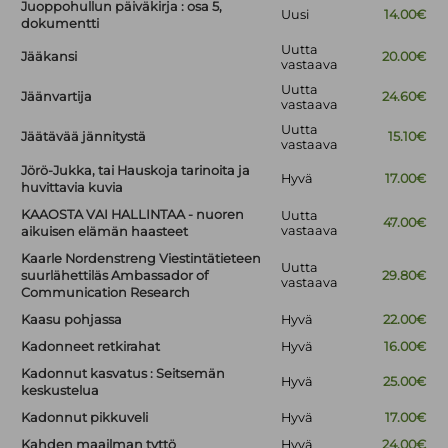
Juoppohullun päiväkirja : osa 5,
Uusi
14.00€
dokumentti
Uutta
Jääkansi
20.00€
vastaava
Uutta
Jäänvartija
24.60€
vastaava
Uutta
Jäätävää jännitystä
15.10€
vastaava
Jörö-Jukka, tai Hauskoja tarinoita ja
Hyvä
17.00€
huvittavia kuvia
KAAOSTA VAI HALLINTAA - nuoren
Uutta
47.00€
vastaava
aikuisen elämän haasteet
Kaarle Nordenstreng Viestintätieteen
Uutta
suurlähettiläs Ambassador of
29.80€
vastaava
Communication Research
Kaasu pohjassa
Hyvä
22.00€
Kadonneet retkirahat
Hyvä
16.00€
Kadonnut kasvatus : Seitsemän
Hyvä
25.00€
keskustelua
Kadonnut pikkuveli
Hyvä
17.00€
Kahden maailman tyttö
Hyvä
24.00€