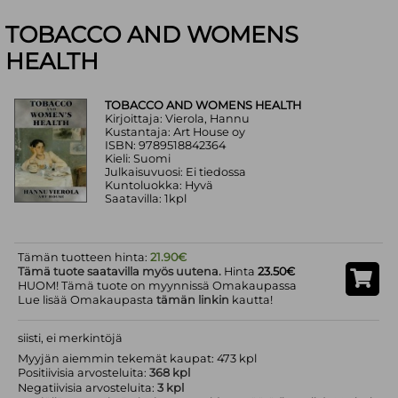
TOBACCO AND WOMENS
HEALTH
TOBACCO AND WOMENS HEALTH
Kirjoittaja: Vierola, Hannu
Kustantaja: Art House oy
ISBN: 9789518842364
Kieli: Suomi
Julkaisuvuosi: Ei tiedossa
Kuntoluokka: Hyvä
Saatavilla: 1kpl
Tämän tuotteen hinta:
21.90€
Tämä tuote saatavilla myös uutena.
Hinta
23.50€
HUOM! Tämä tuote on myynnissä Omakaupassa
Lue lisää Omakaupasta
tämän linkin
kautta!
siisti, ei merkintöjä
Myyjän aiemmin tekemät kaupat: 473 kpl
Positiivisia arvosteluita:
368 kpl
Negatiivisia arvosteluita:
3 kpl