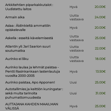
Arkkitehtien piparkakkutalot :
Hyvä
20.00€
Uudistettu laitos
Uutta
Armain aika
24.00€
vastaava
Asiaa : Äidinkieltä ammattiin
Hyvä
20.00€
opiskelevalle
Uutta
Askelia : esseitä kävelemisestä
25.00€
vastaava
Atlantin yli: Jari Saarion suuri
Uutta
22.00€
vastaava
soutumatka
Uutta
Aurinko ei liiku
18.00€
vastaava
Aurinko laulaa ja lehmät paistaa -
Pentti Rasinkankaan lastenlauluja
Hyvä
13.50€
vuosilta 2000-2005
Aurinko paistaa, Apo Apponen!
Uusi
25.00€
Autotallimies ja keittiön kuningatar :
sekä muita tarinoita
Uusi
31.00€
puhumattomuudesta
AUTTAJANA KAHDEN MAAILMAN
Hyvä
25.00€
VÄLISSÄ