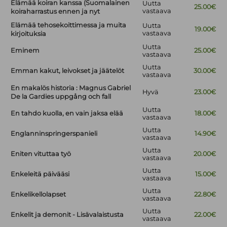
Elämää koiran kanssa (Suomalainen
Uutta
25.00€
vastaava
koiraharrastus ennen ja nyt
Elämää tehosekoittimessa ja muita
Uutta
19.00€
vastaava
kirjoituksia
Uutta
Eminem
25.00€
vastaava
Uutta
Emman kakut, leivokset ja jäätelöt
30.00€
vastaava
En makalös historia : Magnus Gabriel
Hyvä
23.00€
De la Gardies uppgång och fall
Uutta
En tahdo kuolla, en vain jaksa elää
18.00€
vastaava
Uutta
Englanninspringerspanieli
14.90€
vastaava
Uutta
Eniten vituttaa työ
20.00€
vastaava
Uutta
Enkeleitä päivääsi
15.00€
vastaava
Uutta
Enkelikellolapset
22.80€
vastaava
Uutta
Enkelit ja demonit - Lisävalaistusta
22.00€
vastaava