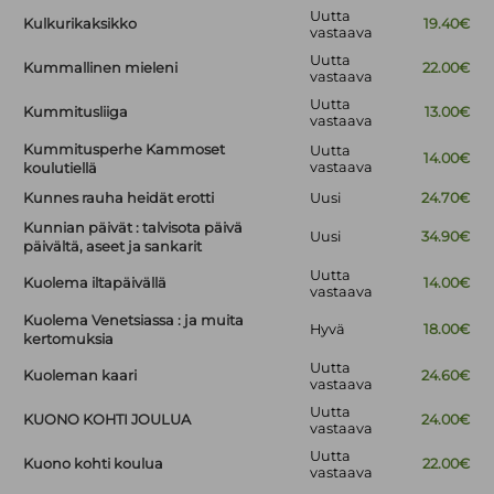
Uutta
Kulkurikaksikko
19.40€
vastaava
Uutta
Kummallinen mieleni
22.00€
vastaava
Uutta
Kummitusliiga
13.00€
vastaava
Kummitusperhe Kammoset
Uutta
14.00€
vastaava
koulutiellä
Kunnes rauha heidät erotti
Uusi
24.70€
Kunnian päivät : talvisota päivä
Uusi
34.90€
päivältä, aseet ja sankarit
Uutta
Kuolema iltapäivällä
14.00€
vastaava
Kuolema Venetsiassa : ja muita
Hyvä
18.00€
kertomuksia
Uutta
Kuoleman kaari
24.60€
vastaava
Uutta
KUONO KOHTI JOULUA
24.00€
vastaava
Uutta
Kuono kohti koulua
22.00€
vastaava