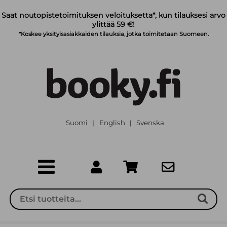
Siirry pääsisältöön
Saat noutopistetoimituksen veloituksetta*, kun tilauksesi arvo
ylittää 59 €!
*Koskee yksityisasiakkaiden tilauksia, jotka toimitetaan Suomeen.
Suomi
English
Svenska
|
|