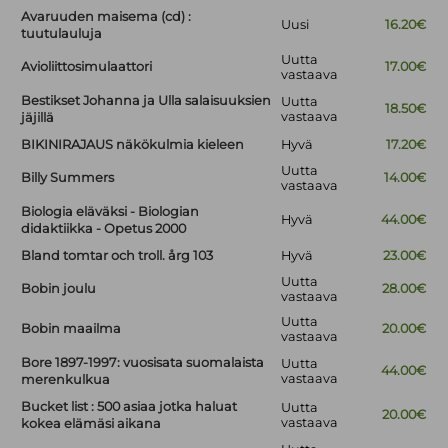
Avaruuden maisema (cd) :
Uusi
16.20€
tuutulauluja
Uutta
Avioliittosimulaattori
17.00€
vastaava
Bestikset Johanna ja Ulla salaisuuksien
Uutta
18.50€
vastaava
jäjillä
BIKINIRAJAUS näkökulmia kieleen
Hyvä
17.20€
Uutta
Billy Summers
14.00€
vastaava
Biologia eläväksi - Biologian
Hyvä
44.00€
didaktiikka - Opetus 2000
Bland tomtar och troll. årg 103
Hyvä
23.00€
Uutta
Bobin joulu
28.00€
vastaava
Uutta
Bobin maailma
20.00€
vastaava
Bore 1897-1997: vuosisata suomalaista
Uutta
44.00€
vastaava
merenkulkua
Bucket list : 500 asiaa jotka haluat
Uutta
20.00€
vastaava
kokea elämäsi aikana