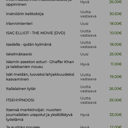
Hyvä
26.00€
oppiminen
Uutta
Insinöörin keittokirja
30.50€
vastaava
Irlanninterrieri
Uusi
18.00€
Uutta
ISAC ELLIOT - THE MOVIE (DVD)
10.00€
vastaava
Uutta
Isadella - sydän kylmänä
18.00€
vastaava
Iskelmäkasvio
Uusi
25.00€
Islamin aseeton soturi - Ghaffar Khan
Hyvä
11.00€
ja talebanien nousu
Isät meidän, luovaksi lahjakkuudeksi
Uutta
19.00€
vastaava
kasvaminen
Uutta
Italialainen tytär
26.00€
vastaava
Uutta
ITSEHYPNOOSI
29.00€
vastaava
Itsensä markkinoijat : nuorten
journalistien urapolut ja yksilöllistyvä
Hyvä
33.00€
työelämä
Ja aurinko nousee
Hyvä
12.00€