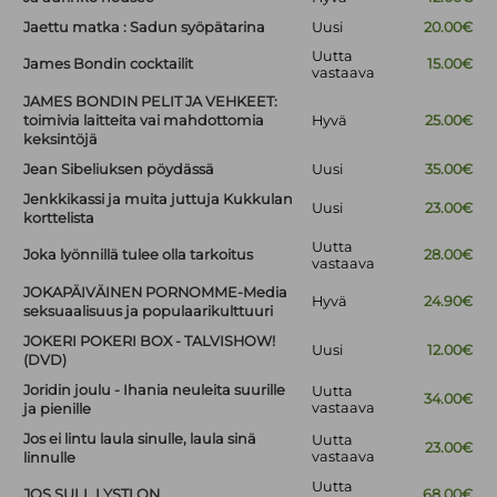
Jaettu matka : Sadun syöpätarina
Uusi
20.00€
Uutta
James Bondin cocktailit
15.00€
vastaava
JAMES BONDIN PELIT JA VEHKEET:
toimivia laitteita vai mahdottomia
Hyvä
25.00€
keksintöjä
Jean Sibeliuksen pöydässä
Uusi
35.00€
Jenkkikassi ja muita juttuja Kukkulan
Uusi
23.00€
korttelista
Uutta
Joka lyönnillä tulee olla tarkoitus
28.00€
vastaava
JOKAPÄIVÄINEN PORNOMME-Media
Hyvä
24.90€
seksuaalisuus ja populaarikulttuuri
JOKERI POKERI BOX - TALVISHOW!
Uusi
12.00€
(DVD)
Joridin joulu - Ihania neuleita suurille
Uutta
34.00€
vastaava
ja pienille
Jos ei lintu laula sinulle, laula sinä
Uutta
23.00€
vastaava
linnulle
Uutta
JOS SULL LYSTI ON
68.00€