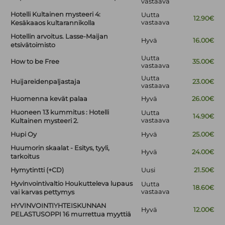
vastaava
Hotelli Kultainen mysteeri 4:
Uutta
12.90€
vastaava
Kesäkaaos kultarannikolla
Hotellin arvoitus. Lasse-Maijan
Hyvä
16.00€
etsivätoimisto
Uutta
How to be Free
35.00€
vastaava
Uutta
Huijareidenpaljastaja
23.00€
vastaava
Huomenna kevät palaa
Hyvä
26.00€
Huoneen 13 kummitus : Hotelli
Uutta
14.90€
vastaava
Kultainen mysteeri 2.
Hupi Oy
Hyvä
25.00€
Huumorin skaalat - Esitys, tyyli,
Hyvä
24.00€
tarkoitus
Hymytintti (+CD)
Uusi
21.50€
Hyvinvointivaltio Houkutteleva lupaus
Uutta
18.60€
vastaava
vai karvas pettymys
HYVINVOINTIYHTEISKUNNAN
Hyvä
12.00€
PELASTUSOPPI 16 murrettua myyttiä