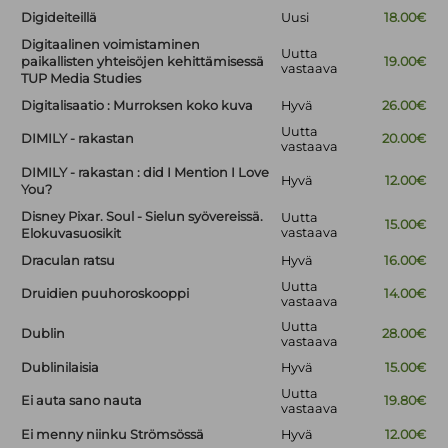
Digideiteillä
Uusi
18.00€
Digitaalinen voimistaminen
Uutta
paikallisten yhteisöjen kehittämisessä
19.00€
vastaava
TUP Media Studies
Digitalisaatio : Murroksen koko kuva
Hyvä
26.00€
Uutta
DIMILY - rakastan
20.00€
vastaava
DIMILY - rakastan : did I Mention I Love
Hyvä
12.00€
You?
Disney Pixar. Soul - Sielun syövereissä.
Uutta
15.00€
vastaava
Elokuvasuosikit
Draculan ratsu
Hyvä
16.00€
Uutta
Druidien puuhoroskooppi
14.00€
vastaava
Uutta
Dublin
28.00€
vastaava
Dublinilaisia
Hyvä
15.00€
Uutta
Ei auta sano nauta
19.80€
vastaava
Ei menny niinku Strömsössä
Hyvä
12.00€