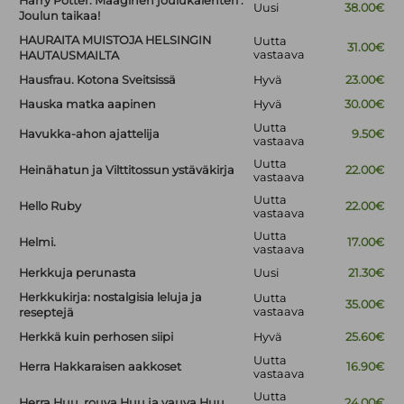
Harry Potter. Maaginen joulukalenteri :
Uusi
38.00€
Joulun taikaa!
HAURAITA MUISTOJA HELSINGIN
Uutta
31.00€
vastaava
HAUTAUSMAILTA
Hausfrau. Kotona Sveitsissä
Hyvä
23.00€
Hauska matka aapinen
Hyvä
30.00€
Uutta
Havukka-ahon ajattelija
9.50€
vastaava
Uutta
Heinähatun ja Vilttitossun ystäväkirja
22.00€
vastaava
Uutta
Hello Ruby
22.00€
vastaava
Uutta
Helmi.
17.00€
vastaava
Herkkuja perunasta
Uusi
21.30€
Herkkukirja: nostalgisia leluja ja
Uutta
35.00€
vastaava
reseptejä
Herkkä kuin perhosen siipi
Hyvä
25.60€
Uutta
Herra Hakkaraisen aakkoset
16.90€
vastaava
Uutta
Herra Huu, rouva Huu ja vauva Huu
24.00€