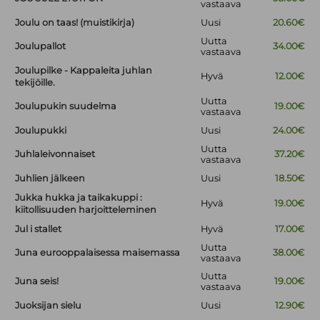
vastaava
Joulu on taas! (muistikirja)
Uusi
20.60€
Uutta
Joulupallot
34.00€
vastaava
Joulupilke - Kappaleita juhlan
Hyvä
12.00€
tekijöille.
Uutta
Joulupukin suudelma
19.00€
vastaava
Joulupukki
Uusi
24.00€
Uutta
Juhlaleivonnaiset
37.20€
vastaava
Juhlien jälkeen
Uusi
18.50€
Jukka hukka ja taikakuppi :
Hyvä
19.00€
kiitollisuuden harjoitteleminen
Jul i stallet
Hyvä
17.00€
Uutta
Juna eurooppalaisessa maisemassa
38.00€
vastaava
Uutta
Juna seis!
19.00€
vastaava
Juoksijan sielu
Uusi
12.90€