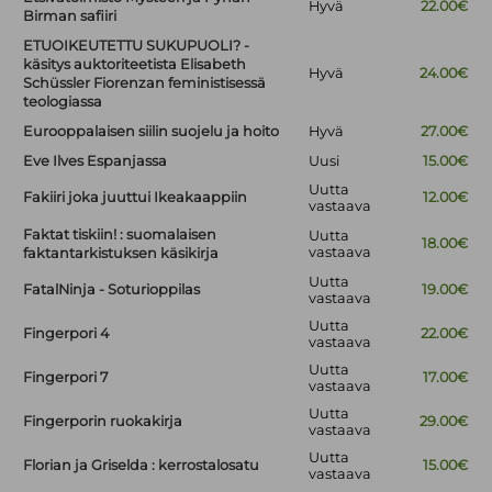
Hyvä
22.00€
Birman safiiri
ETUOIKEUTETTU SUKUPUOLI? -
käsitys auktoriteetista Elisabeth
Hyvä
24.00€
Schüssler Fiorenzan feministisessä
teologiassa
Eurooppalaisen siilin suojelu ja hoito
Hyvä
27.00€
Eve Ilves Espanjassa
Uusi
15.00€
Uutta
Fakiiri joka juuttui Ikeakaappiin
12.00€
vastaava
Faktat tiskiin! : suomalaisen
Uutta
18.00€
vastaava
faktantarkistuksen käsikirja
Uutta
FatalNinja - Soturioppilas
19.00€
vastaava
Uutta
Fingerpori 4
22.00€
vastaava
Uutta
Fingerpori 7
17.00€
vastaava
Uutta
Fingerporin ruokakirja
29.00€
vastaava
Uutta
Florian ja Griselda : kerrostalosatu
15.00€
vastaava