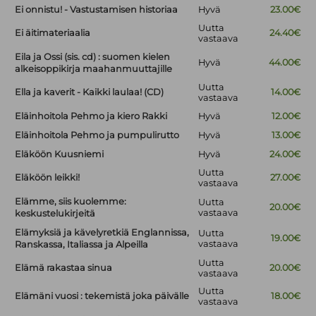
Ei onnistu! - Vastustamisen historiaa
Hyvä
23.00€
Uutta
Ei äitimateriaalia
24.40€
vastaava
Eila ja Ossi (sis. cd) : suomen kielen
Hyvä
44.00€
alkeisoppikirja maahanmuuttajille
Uutta
Ella ja kaverit - Kaikki laulaa! (CD)
14.00€
vastaava
Eläinhoitola Pehmo ja kiero Rakki
Hyvä
12.00€
Eläinhoitola Pehmo ja pumpulirutto
Hyvä
13.00€
Eläköön Kuusniemi
Hyvä
24.00€
Uutta
Eläköön leikki!
27.00€
vastaava
Elämme, siis kuolemme:
Uutta
20.00€
vastaava
keskustelukirjeitä
Elämyksiä ja kävelyretkiä Englannissa,
Uutta
19.00€
vastaava
Ranskassa, Italiassa ja Alpeilla
Uutta
Elämä rakastaa sinua
20.00€
vastaava
Uutta
Elämäni vuosi : tekemistä joka päivälle
18.00€
vastaava