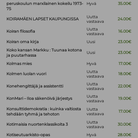
peruskoulun marxilainen kokeilu 1973-
Hyvä
35.00€
75
Uutta
KOIRAMÄEN LAPSET KAUPUNGISSA
24.00€
vastaava
Uutta
Koiran filosofia
16.00€
vastaava
Koiran oma kirja
Uusi
23.00€
Koko kansan Markku : Tuunaa kotona
Uusi
23.00€
ja puutarhassa
Kolmas mies
Hyvä
17.00€
Uutta
Kolmen luolan vuori
18.00€
vastaava
Uutta
Konehengittäjä ja assistentti
22.00€
vastaava
Uutta
KonMari – Iloa säkenöivä järjestys
19.00€
vastaava
Konsulttidemokratia : kuinka valtiosta
Uutta
17.00€
vastaava
tehdään tyhmä ja tehoton
Uutta
Kotimaisia nuortenklassikoita 3
30.00€
vastaava
Kotiseutuarkisto-opas
Hyvä
28.00€