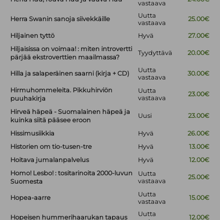
vastaava
Uutta
Herra Swanin sanoja siivekkäille
25.00€
vastaava
Hiljainen tyttö
Hyvä
27.00€
Hiljaisissa on voimaa! : miten introvertti
Tyydyttävä
20.00€
pärjää ekstroverttien maailmassa?
Uutta
Hilla ja salaperäinen saarni (kirja + CD)
30.00€
vastaava
Hirmuhommeleita. Pikkuhirviön
Uutta
23.00€
vastaava
puuhakirja
Hirveä häpeä - Suomalainen häpeä ja
Uusi
23.00€
kuinka siitä pääsee eroon
Hissimusiikkia
Hyvä
26.00€
Historien om tio-tusen-tre
Hyvä
13.00€
Hoitava jumalanpalvelus
Hyvä
12.00€
Homo! Lesbo! : tositarinoita 2000-luvun
Uutta
25.00€
vastaava
Suomesta
Uutta
Hopea-aarre
15.00€
vastaava
Uutta
Hopeisen hummerihaarukan tapaus
12.00€