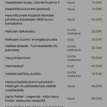
Haadeksen kutsu : Daniel Kuisma 3
Hyvä
14.00€
Haaksirikkoutuneet (pokkari)
Hyvä
14.00€
Haavoittuneet kirjastot-libricide:
johdatus kirjastojen 1900-luvun
Hyvä
24.00€
kohtaloihin
Uutta
Haitulan taikahattu
23.00€
vastaava
Halkojen Suomi : energiaa puusta
Uusi
16.00€
Hallitse stressiä - Tunnetaidoilla irti
Uutta
32.00€
vastaava
paineista
Uutta
Halujohtaminen
39.00€
vastaava
Haluttaako?
Uusi
40.00€
Uutta
HANAN MATKALAUKKU
18.70€
vastaava
Harpunkielistä shimmykarkkiin -
Helsingin musiikkielämää viidellä
Hyvä
48.00€
vuosisadalla
Harry Potter - Legenda - kirja Harry
Hyvä
38.00€
Potter -elokuvien tekijöiltä