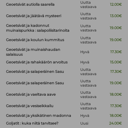
Uutta
Geoetsivät autiolla saarella
12.00€
vastaava
Uutta
Geoetsivät ja jäätävä mysteeri
13.00€
vastaava
Geoetsivät ja kadonnut
Uutta
19.00€
vastaava
muinaispurkka : salapoliisitarinoita
Uutta
Geoetsivät ja koulun kummitus
19.00€
vastaava
Geoetsivät ja muinaishaudan
Hyvä
17.30€
salaisuus
Geoetsivät ja rahakäärön arvoitus
Hyvä
15.00€
Uutta
Geoetsivät ja salaperäinen Sasu
17.30€
vastaava
Uutta
Geoetsivät ja salaperäinen Sasu
19.00€
vastaava
Uutta
Geoetsivät ja vaeltava aave
18.00€
vastaava
Uutta
Geoetsivät ja vesiseikkailu
17.30€
vastaava
Geoetsivät ja yksikätinen madonna
Hyvä
18.00€
Goljatit : kuka niitä tarvitsee?
Uusi
24.00€