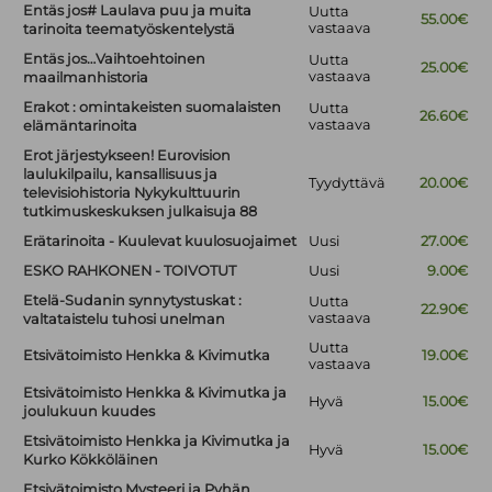
Entäs jos# Laulava puu ja muita
Uutta
55.00€
vastaava
tarinoita teematyöskentelystä
Entäs jos…Vaihtoehtoinen
Uutta
25.00€
vastaava
maailmanhistoria
Erakot : omintakeisten suomalaisten
Uutta
26.60€
vastaava
elämäntarinoita
Erot järjestykseen! Eurovision
laulukilpailu, kansallisuus ja
Tyydyttävä
20.00€
televisiohistoria Nykykulttuurin
tutkimuskeskuksen julkaisuja 88
Erätarinoita - Kuulevat kuulosuojaimet
Uusi
27.00€
ESKO RAHKONEN - TOIVOTUT
Uusi
9.00€
Etelä-Sudanin synnytystuskat :
Uutta
22.90€
vastaava
valtataistelu tuhosi unelman
Uutta
Etsivätoimisto Henkka & Kivimutka
19.00€
vastaava
Etsivätoimisto Henkka & Kivimutka ja
Hyvä
15.00€
joulukuun kuudes
Etsivätoimisto Henkka ja Kivimutka ja
Hyvä
15.00€
Kurko Kökköläinen
Etsivätoimisto Mysteeri ja Pyhän