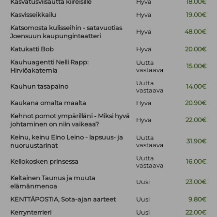
Kasvatusviisautta kiireisille
Hyvä
18.00€
Kasvisseikkailu
Hyvä
19.00€
Katsomosta kulisseihin - satavuotias
Hyvä
48.00€
Joensuun kaupunginteatteri
Katukatti Bob
Hyvä
20.00€
Kauhuagentti Nelli Rapp:
Uutta
15.00€
vastaava
Hirviöakatemia
Uutta
Kauhun tasapaino
14.00€
vastaava
Kaukana omalta maalta
Hyvä
20.90€
Kehnot pomot ympärilläni - Miksi hyvä
Hyvä
22.00€
johtaminen on niin vaikeaa?
Keinu, keinu Eino Leino - lapsuus- ja
Uutta
31.90€
vastaava
nuoruustarinat
Uutta
Kellokosken prinsessa
16.00€
vastaava
Keltainen Taunus ja muuta
Uusi
23.00€
elämänmenoa
KENTTÄPOSTIA, Sota-ajan aarteet
Uusi
9.80€
Kerrynterrieri
Uusi
22.00€