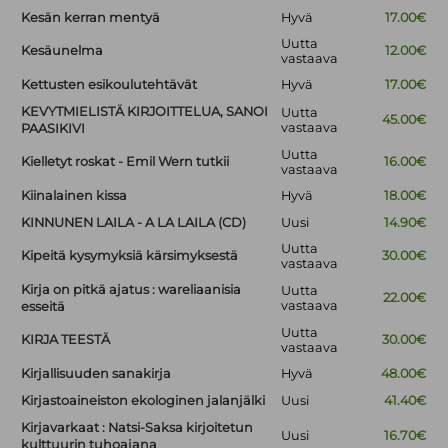
Kesän kerran mentyä
Hyvä
17.00€
Uutta
Kesäunelma
12.00€
vastaava
Kettusten esikoulutehtävät
Hyvä
17.00€
KEVYTMIELISTÄ KIRJOITTELUA, SANOI
Uutta
45.00€
vastaava
PAASIKIVI
Uutta
Kielletyt roskat - Emil Wern tutkii
16.00€
vastaava
Kiinalainen kissa
Hyvä
18.00€
KINNUNEN LAILA - A LA LAILA (CD)
Uusi
14.90€
Uutta
Kipeitä kysymyksiä kärsimyksestä
30.00€
vastaava
Kirja on pitkä ajatus : wareliaanisia
Uutta
22.00€
vastaava
esseitä
Uutta
KIRJA TEESTÄ
30.00€
vastaava
Kirjallisuuden sanakirja
Hyvä
48.00€
Kirjastoaineiston ekologinen jalanjälki
Uusi
41.40€
Kirjavarkaat : Natsi-Saksa kirjoitetun
Uusi
16.70€
kulttuurin tuhoajana