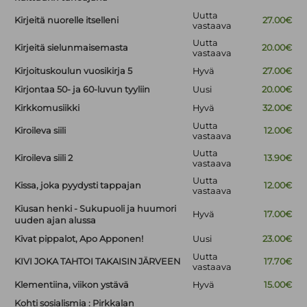
Uutta
Kirjeitä nuorelle itselleni
27.00€
vastaava
Uutta
Kirjeitä sielunmaisemasta
20.00€
vastaava
Kirjoituskoulun vuosikirja 5
Hyvä
27.00€
Kirjontaa 50- ja 60-luvun tyyliin
Uusi
20.00€
Kirkkomusiikki
Hyvä
32.00€
Uutta
Kiroileva siili
12.00€
vastaava
Uutta
Kiroileva siili 2
13.90€
vastaava
Uutta
Kissa, joka pyydysti tappajan
12.00€
vastaava
Kiusan henki - Sukupuoli ja huumori
Hyvä
17.00€
uuden ajan alussa
Kivat pippalot, Apo Apponen!
Uusi
23.00€
Uutta
KIVI JOKA TAHTOI TAKAISIN JÄRVEEN
17.70€
vastaava
Klementiina, viikon ystävä
Hyvä
15.00€
Kohti sosialismia : Pirkkalan