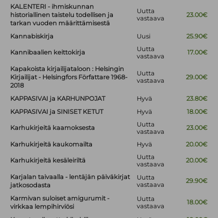
KALENTERI - ihmiskunnan
Uutta
historiallinen taistelu todellisen ja
23.00€
vastaava
tarkan vuoden määrittämisestä
Kannabiskirja
Uusi
25.90€
Uutta
Kannibaalien keittokirja
17.00€
vastaava
Kapakoista kirjailijataloon : Helsingin
Uutta
Kirjailijat - Helsingfors Författare 1968-
29.00€
vastaava
2018
KAPPASIVAI ja KARHUNPOJAT
Hyvä
23.80€
KAPPASIVAI ja SINISET KETUT
Hyvä
18.00€
Uutta
Karhukirjeitä kaamoksesta
23.00€
vastaava
Karhukirjeitä kaukomailta
Hyvä
20.00€
Uutta
Karhukirjeitä kesäleiriltä
20.00€
vastaava
Karjalan taivaalla - lentäjän päiväkirjat
Uutta
29.90€
vastaava
jatkosodasta
Karmivan suloiset amigurumit -
Uutta
18.00€
vastaava
virkkaa lempihirviösi