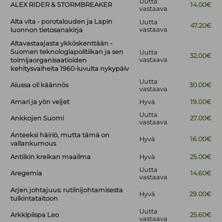
Uutta
ALEX RIDER & STORMBREAKER
14.00€
vastaava
Alta vita - porotalouden ja Lapin
Uutta
47.20€
vastaava
luonnon tietosanakirja
Altavastaajasta ykköskenttään -
Suomen teknologiapolitiikan ja sen
Uutta
32.00€
vastaava
toimijaorganisaatioiden
kehitysvaiheita 1960-luvulta nykypäiv
Uutta
Alussa oli käännös
30.00€
vastaava
Amari ja yön veljet
Hyvä
19.00€
Uutta
Ankkojen Suomi
27.00€
vastaava
Anteeksi häiriö, mutta tämä on
Hyvä
16.00€
vallankumous
Antiikin kreikan maailma
Hyvä
25.00€
Uutta
Aregemia
14.60€
vastaava
Arjen johtajuus: rutiinijohtamisesta
Hyvä
29.00€
tulkintataitoon
Uutta
Arkkipiispa Leo
25.60€
vastaava