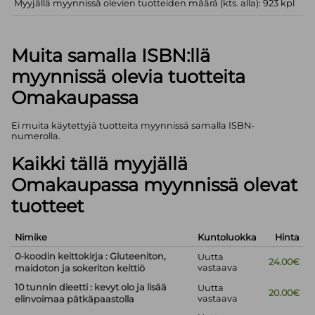
Myyjällä myynnissä olevien tuotteiden määrä (kts. alla): 923 kpl
Muita samalla ISBN:llä
myynnissä olevia tuotteita
Omakaupassa
Ei muita käytettyjä tuotteita myynnissä samalla ISBN-
numerolla.
Kaikki tällä myyjällä
Omakaupassa myynnissä olevat
tuotteet
Nimike
Kuntoluokka
Hinta
0-koodin keittokirja : Gluteeniton,
Uutta
24.00€
vastaava
maidoton ja sokeriton keittiö
10 tunnin dieetti : kevyt olo ja lisää
Uutta
20.00€
vastaava
elinvoimaa pätkäpaastolla