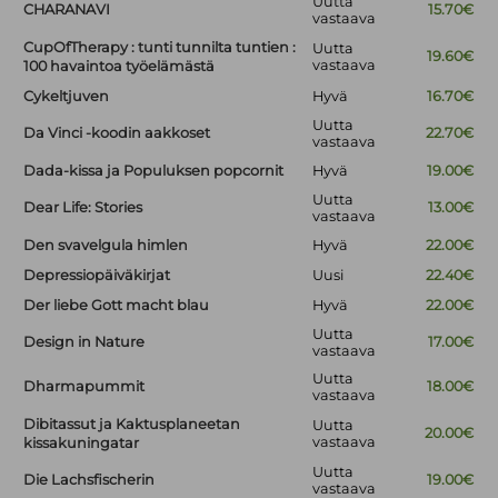
Uutta
CHARANAVI
15.70€
vastaava
CupOfTherapy : tunti tunnilta tuntien :
Uutta
19.60€
vastaava
100 havaintoa työelämästä
Cykeltjuven
Hyvä
16.70€
Uutta
Da Vinci -koodin aakkoset
22.70€
vastaava
Dada-kissa ja Populuksen popcornit
Hyvä
19.00€
Uutta
Dear Life: Stories
13.00€
vastaava
Den svavelgula himlen
Hyvä
22.00€
Depressiopäiväkirjat
Uusi
22.40€
Der liebe Gott macht blau
Hyvä
22.00€
Uutta
Design in Nature
17.00€
vastaava
Uutta
Dharmapummit
18.00€
vastaava
Dibitassut ja Kaktusplaneetan
Uutta
20.00€
vastaava
kissakuningatar
Uutta
Die Lachsfischerin
19.00€
vastaava