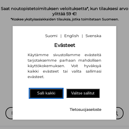
Siirry pääsisältöön
Saat noutopistetoimituksen veloituksetta*, kun tilauksesi arvo
ylittää 59 €!
*Koskee yksityisasiakkaiden tilauksia, jotka toimitetaan Suomeen.
Suomi
English
Svenska
|
|
Evästeet
Käytämme sivustollamme evästeitä
tarjotaksemme parhaan mahdollisen
käyttökokemuksen. Voit hyväksyä
Suomi
English
Svenska
|
|
kaikki evästeet tai valita sallimasi
evästeet.
Salli kaikki
Valitse sallitut
Tietosuojaseloste