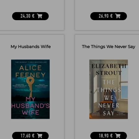
24,30
€
26,90
€
My Husbands Wife
The Things We Never Say
17,60
€
18,90
€