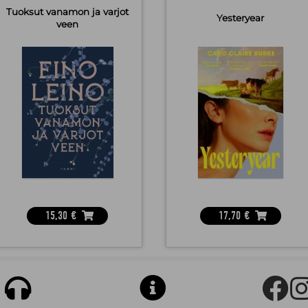
Tuoksut vanamon ja varjot
Yesteryear
veen
15,30
€
17,70
€