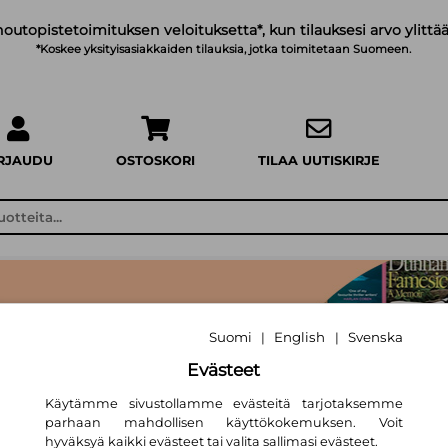
noutopistetoimituksen veloituksetta*, kun tilauksesi arvo ylittää
*Koskee yksityisasiakkaiden tilauksia, jotka toimitetaan Suomeen.
IRJAUDU
OSTOSKORI
TILAA UUTISKIRJE
Suomi
English
Svenska
|
|
Evästeet
Käytämme sivustollamme evästeitä tarjotaksemme
parhaan mahdollisen käyttökokemuksen. Voit
hyväksyä kaikki evästeet tai valita sallimasi evästeet.