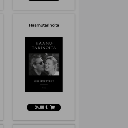
Haamutarinoita
34,00
€