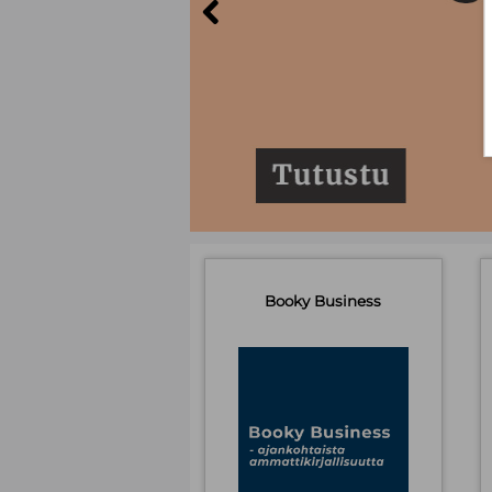
Booky.fi
-
Booky Business
Etusivu