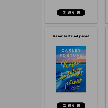
31,80
€
Kesän kultaiset päivät
22,60
€