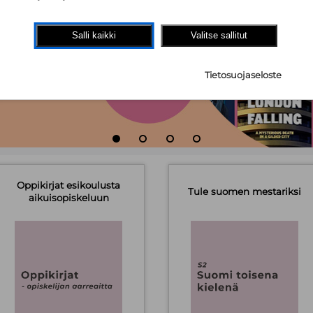
Salli kaikki
Valitse sallitut
Tietosuojaseloste
Oppikirjat esikoulusta
Tule suomen mestariksi
aikuisopiskeluun