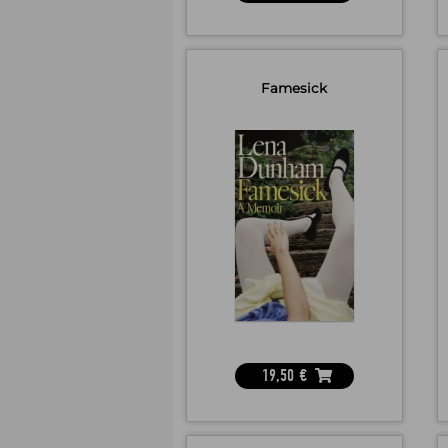
Famesick
19,50
€