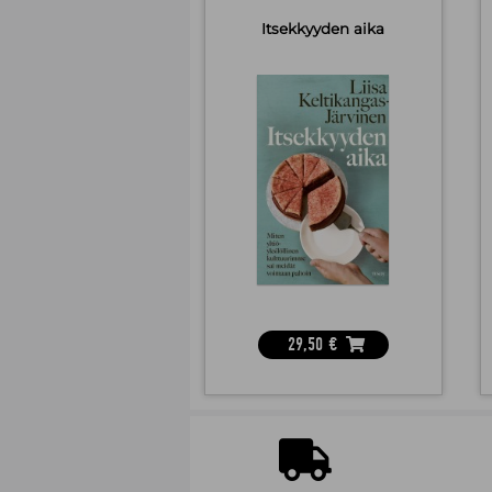
Itsekkyyden aika
29,50
€