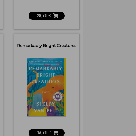
28,90
€
Remarkably Bright Creatures
16,90
€