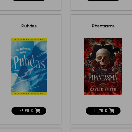
Puhdas
Phantasma
26,90
€
11,70
€